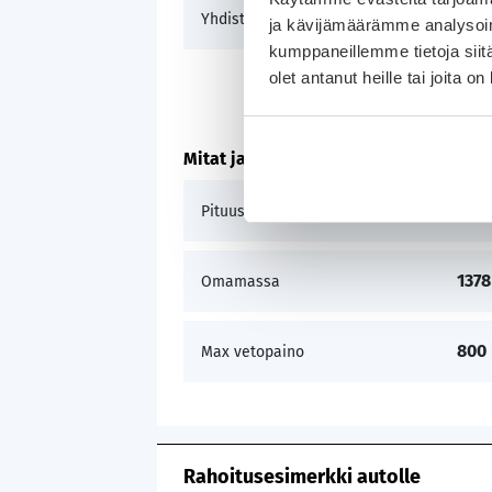
5,8 
Yhdistetty
ja kävijämäärämme analysoim
kumppaneillemme tietoja siitä
olet antanut heille tai joita o
Mitat ja paino
464
Pituus x Leveys x Korkeus
1378
Omamassa
800
Max vetopaino
Rahoitusesimerkki autolle