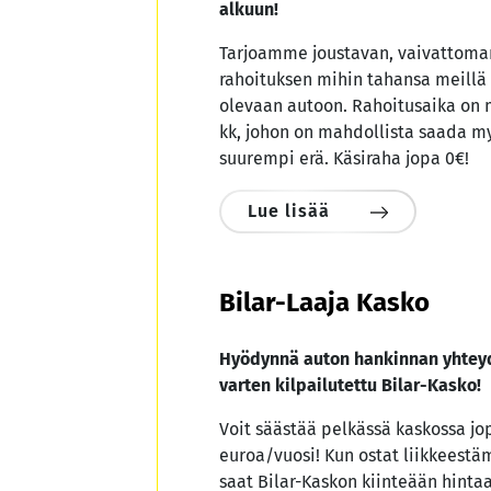
alkuun!
Tarjoamme joustavan, vaivattoman
rahoituksen mihin tahansa meillä
olevaan autoon. Rahoitusaika on 
kk, johon on mahdollista saada m
suurempi erä. Käsiraha jopa 0€!
Lue lisää
Bilar-Laaja Kasko
Hyödynnä auton hankinnan yhteyd
varten kilpailutettu Bilar-Kasko!
Voit säästää pelkässä kaskossa jo
euroa/vuosi! Kun ostat liikkeest
saat Bilar-Kaskon kiinteään hint