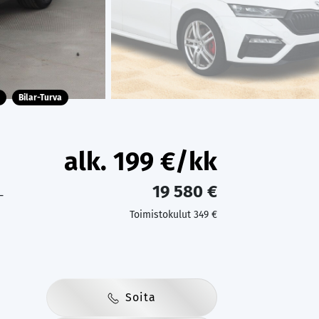
Bilar-Turva
alk.
199
€/kk
19 580 €
-
Toimistokulut 349 €
Soita