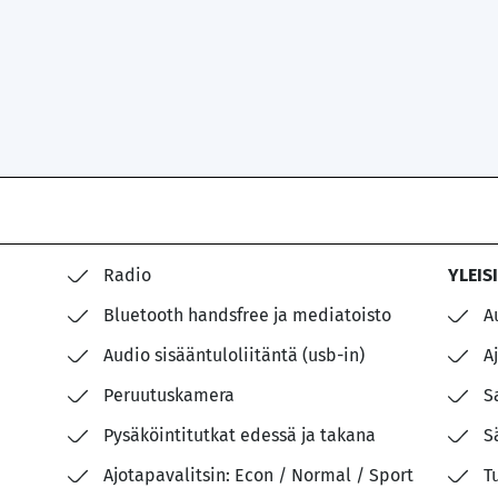
Radio
YLEIS
Bluetooth handsfree ja mediatoisto
A
Audio sisääntuloliitäntä (usb-in)
A
Peruutuskamera
S
Pysäköintitutkat edessä ja takana
S
Ajotapavalitsin: Econ / Normal / Sport
T