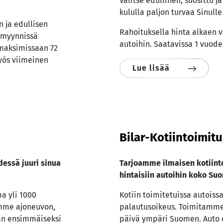
Valitse edullinen, suosittu j
kululla paljon turvaa Sinulle 
 ja edullisen
Rahoituksella hinta alkaen v
 myynnissä
autoihin. Saatavissa 1 vuode
maksimissaan 72
yös viimeinen
Lue lisää
Bilar-Kotiintoimit
essä juuri sinua
Tarjoamme ilmaisen kotiinto
hintaisiin autoihin koko Su
pa yli 1000
Kotiin toimitetuissa autois
ämme ajoneuvon,
palautusoikeus. Toimitamme
aan ensimmäiseksi
päivä ympäri Suomen. Auto 