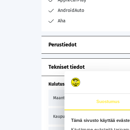
AndroidAuto
Aha
Perustiedot
Tekniset tiedot
Kulutus ja päästöt
4,7 
Maantie
Suostumus
7,8 
Kaupunki
Tämä sivusto käyttää eväste
Käytämme evästeitä tarjoama