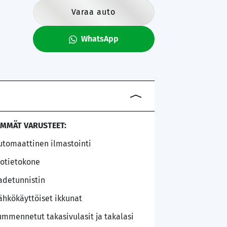
Varaa auto
WhatsApp
IMMÄT VARUSTEET:
utomaattinen ilmastointi
jotietokone
adetunnistin
ähkökäyttöiset ikkunat
ummennetut takasivulasit ja takalasi