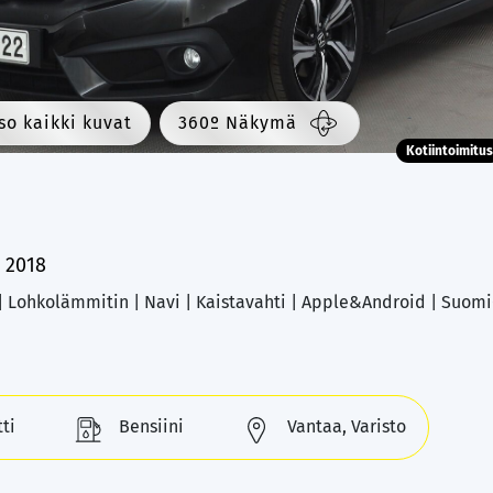
so kaikki kuvat
360º Näkymä
Kotiintoimitus
c
2018
 | Lohkolämmitin | Navi | Kaistavahti | Apple&Android | Suomi
ti
Bensiini
Vantaa, Varisto