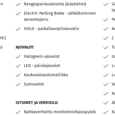
in
Rengaspainevalvonta järjestelmä
S
t
Electric Parking Brake - sähkötoiminen
seisontajarru
P
HOLD - paikallaanpitoavustin
K
hti)
2
s)
AJOVALOT:
T
Halogeeni-ajovalot
I
LED - päiväajovalot
L
Kaukovaloautomatiikka
L
Sumuvalot
V
K
ISTUIMET JA VERHOILU:
A
Nahkaverhoiltu monitoimiohjauspyörä
K