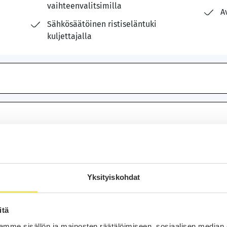
vaihteenvalitsimilla
A
Sähkösäätöinen ristiseläntuki
kuljettajalla
Suorituskyky
l/100km
Iskutilavuus
Yksityiskohdat
l/100km
Teho
itä
mme sisällön ja mainosten räätälöimiseen, sosiaalisen median