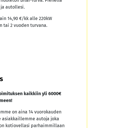
a huoleton Bilar-Turva. Pienellä
ja autollesi.
ain 14,90 €/kk alle 220kW
n tai 2 vuoden turvana.
us
imituksen kaikkiin yli 6000€
omeen!
samme on aina 14 vuorokauden
 asiakkaillemme autoja joka
on kotiovellasi parhaimmillaan