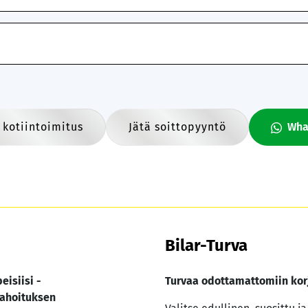
 kotiintoimitus
Jätä soittopyyntö
Wha
Bilar-Turva
eisiisi -
Turvaa odottamattomiin kor
ahoituksen