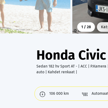
1
/ 28
Kat
Honda Civi
Sedan 182 hv Sport AT - | ACC | P.Kamera
auto | Kahdet renkaat |
106 000 km
Automaat