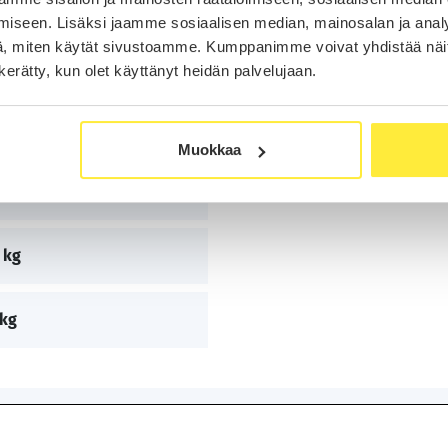
l/100km
Kiihtyvyys
iseen. Lisäksi jaamme sosiaalisen median, mainosalan ja analy
, miten käytät sivustoamme. Kumppanimme voivat yhdistää näitä t
n kerätty, kun olet käyttänyt heidän palvelujaan.
Huippunopeus
Muokkaa
8×1802×1407 mm
 kg
 kg