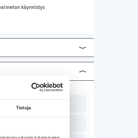
vaimeton käynnistys
1498 cm³
Tietoja
182 hv / 136 kW
 ominaisuuksien tukemiseen