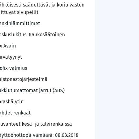
ähköisesti säädettävät ja koria vasten
aittuvat sivupeilit
enkinlämmittimet
eskuslukitus: Kaukosäätöinen
 x Avain
urvatyynyt
sofix-valmius
uistonestojärjestelmä
ukkiutumattomat jarrut (ABS)
arashälytin
ahdet renkaat
luvanteet kesä- ja talvirenkaissa
äyttöönottopäivämäärä: 08.03.2018