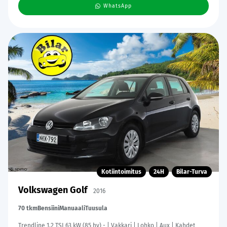
WhatsApp
Kotiintoimitus
24H
Bilar-Turva
Volkswagen Golf
2016
70 tkm
Bensiini
Manuaali
Tuusula
Trendline 1,2 TSI 63 kW (85 hv) - | Vakkari | Lohko | Aux | Kahdet