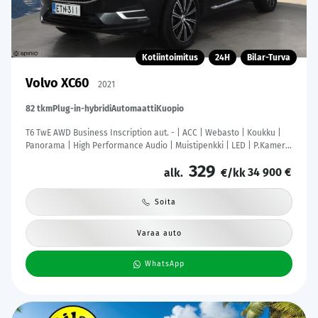
Kotiintoimitus
24H
Bilar-Turva
Volvo XC60
2021
82 tkm
Plug-in-hybridi
Automaatti
Kuopio
T6 TwE AWD Business Inscription aut. - | ACC | Webasto | Koukku |
Panorama | High Performance Audio | Muistipenkki | LED | P.Kamera
| Sporttinahat | Keyless | Apple&Android | Suomi-auto | Kahdet
329
34 900 €
Renkaat | Merkkhuollettu |
alk.
€/kk
Soita
Varaa auto
WhatsApp