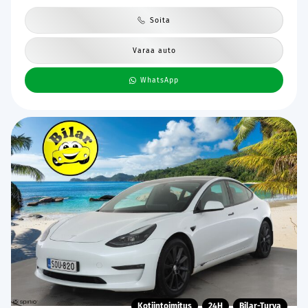
Soita
Varaa auto
WhatsApp
Kotiintoimitus
24H
Bilar-Turva