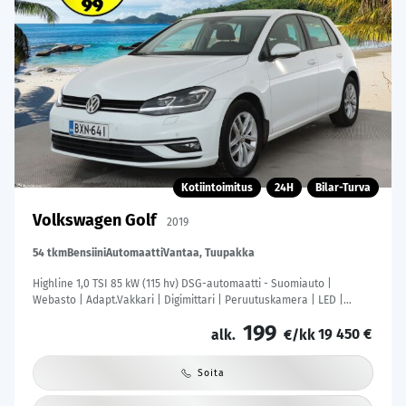
Kotiintoimitus
24H
Bilar-Turva
Volkswagen Golf
2019
54 tkm
Bensiini
Automaatti
Vantaa, Tuupakka
Highline 1,0 TSI 85 kW (115 hv) DSG-automaatti - Suomiauto |
Webasto | Adapt.Vakkari | Digimittari | Peruutuskamera | LED |
Kangas-Alcantara |
199
19 450 €
alk.
€/kk
Soita