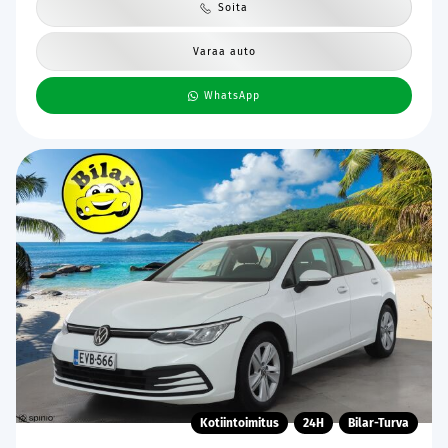
Soita
Varaa auto
WhatsApp
Kotiintoimitus
24H
Bilar-Turva