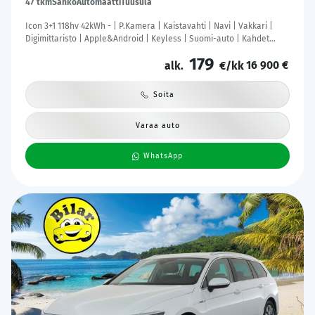
47 tkm
Sähkö
Automaatti
Tuusula
Icon 3+1 118hv 42kWh - | P.Kamera | Kaistavahti | Navi | Vakkari |
Digimittaristo | Apple&Android | Keyless | Suomi-auto | Kahdet
renkaat |
179
16 900 €
alk.
€/kk
Soita
Varaa auto
WhatsApp