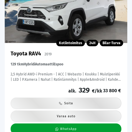
Kotiintoimitus
24H
Bilar-Turva
Toyota RAV4
2019
129 tkm
Hybridi
Automaatti
Espoo
2,5 Hybrid AWD-i Premium - | ACC | Webasto | Koukku | Muistipenkki
| LED | P.Kamera | Nahat | Ratinlämmitys | Apple&Android | Kahdet
Renkaat |
329
33 800 €
alk.
€/kk
Soita
Varaa auto
WhatsApp