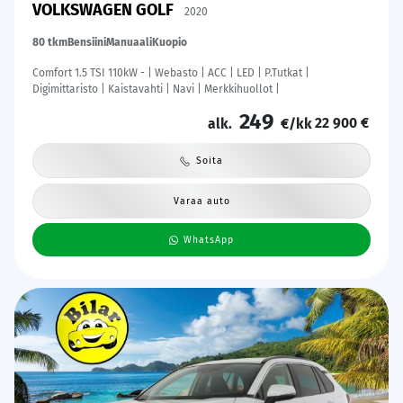
VOLKSWAGEN GOLF
2020
80 tkm
Bensiini
Manuaali
Kuopio
Comfort 1.5 TSI 110kW - | Webasto | ACC | LED | P.Tutkat |
Digimittaristo | Kaistavahti | Navi | Merkkihuollot |
249
22 900 €
alk.
€/kk
Soita
Varaa auto
WhatsApp