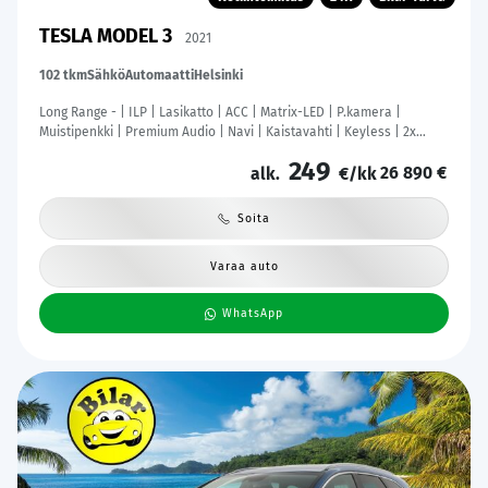
TESLA MODEL 3
2021
102 tkm
Sähkö
Automaatti
Helsinki
Long Range - | ILP | Lasikatto | ACC | Matrix-LED | P.kamera |
Muistipenkki | Premium Audio | Navi | Kaistavahti | Keyless | 2x
Latauskaapelit | Kahdet renkaat |
249
26 890 €
alk.
€/kk
Soita
Varaa auto
WhatsApp