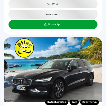
Soita
Varaa auto
WhatsApp
Kotiintoimitus
24H
Bilar-Turva