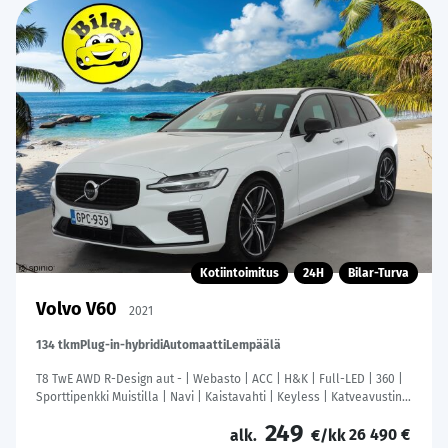
Kotiintoimitus
24H
Bilar-Turva
Volvo V60
2021
134 tkm
Plug-in-hybridi
Automaatti
Lempäälä
T8 TwE AWD R-Design aut - | Webasto | ACC | H&K | Full-LED | 360 |
Sporttipenkki Muistilla | Navi | Kaistavahti | Keyless | Katveavustin |
Kahdet renkaat |
249
26 490 €
alk.
€/kk