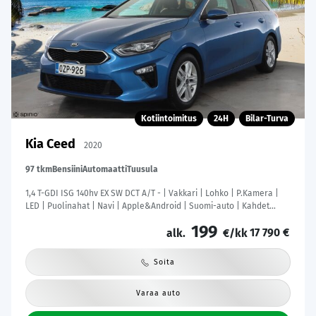
Kotiintoimitus
24H
Bilar-Turva
Kia Ceed
2020
97 tkm
Bensiini
Automaatti
Tuusula
1,4 T-GDI ISG 140hv EX SW DCT A/T - | Vakkari | Lohko | P.Kamera |
LED | Puolinahat | Navi | Apple&Android | Suomi-auto | Kahdet
Renkaat |
199
17 790 €
alk.
€/kk
Soita
Varaa auto