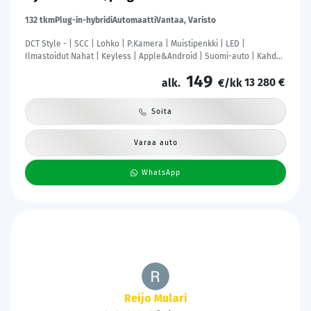
132 tkm
Plug-in-hybridi
Automaatti
Vantaa, Varisto
DCT Style - | SCC | Lohko | P.Kamera | Muistipenkki | LED |
Ilmastoidut Nahat | Keyless | Apple&Android | Suomi-auto | Kahdet
Renkaat |
149
13 280 €
alk.
€/kk
Soita
Varaa auto
WhatsApp
kimallus@gmail.com Kimallus