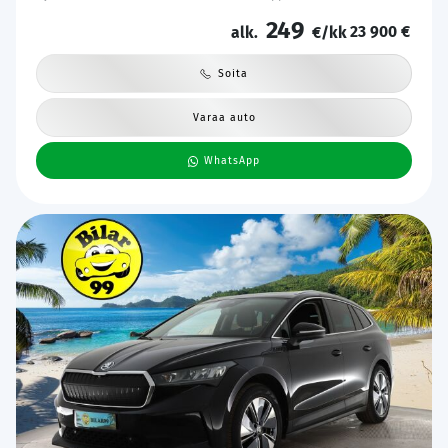
auto | Kahdet Renkaat |
249
23 900 €
alk.
€/kk
Soita
Varaa auto
WhatsApp