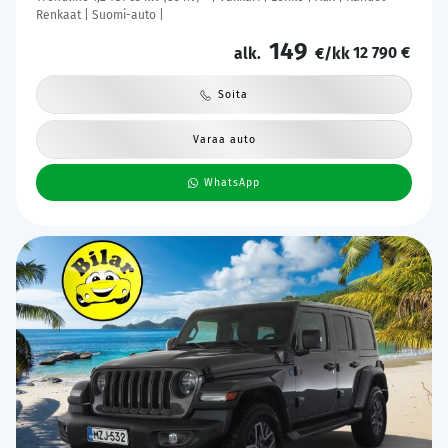
Renkaat | Suomi-auto |
149
12 790 €
alk.
€/kk
Soita
Varaa auto
WhatsApp