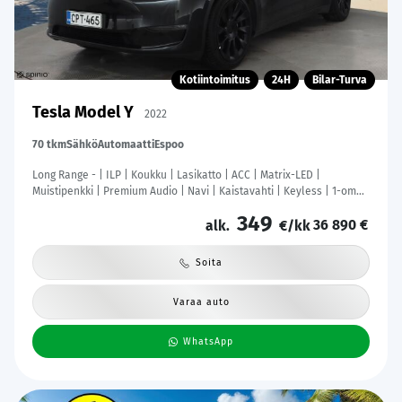
Kotiintoimitus
24H
Bilar-Turva
Tesla Model Y
2022
70 tkm
Sähkö
Automaatti
Espoo
Long Range - | ILP | Koukku | Lasikatto | ACC | Matrix-LED |
Muistipenkki | Premium Audio | Navi | Kaistavahti | Keyless | 1-om
Suomi-auto 2x Latauskaapelit | Kahdet renkaat |
349
36 890 €
alk.
€/kk
Soita
Varaa auto
WhatsApp