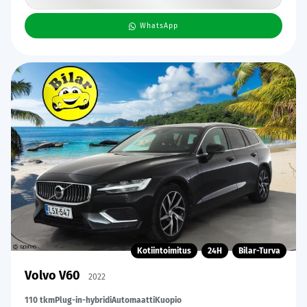
WhatsApp
Kotiintoimitus
24H
Bilar-Turva
Volvo V60
2022
110 tkm
Plug-in-hybridi
Automaatti
Kuopio