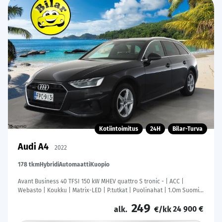
Kotiintoimitus
24H
Bilar-Turva
Audi A4
2022
178 tkm
Hybridi
Automaatti
Kuopio
Avant Business 40 TFSI 150 kW MHEV quattro S tronic - | ACC |
Webasto | Koukku | Matrix-LED | P.tutkat | Puolinahat | 1.Om Suomi-
auto | Kahdet Renkaat | Merkkihuollettu |
249
24 900 €
alk.
€/kk