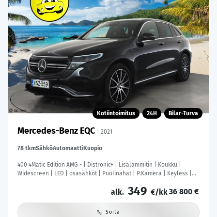
Kotiintoimitus
24H
Bilar-Turva
Mercedes-Benz EQC
2021
78 tkm
Sähkö
Automaatti
Kuopio
400 4Matic Edition AMG - | Distronic+ | Lisälämmitin | Koukku |
Widescreen | LED | osasähköt | Puolinahat | P.Kamera | Keyless |
Suomi-auto |
349
36 800 €
alk.
€/kk
Soita