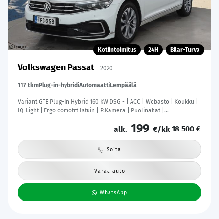
Kotiintoimitus
24H
Bilar-Turva
Volkswagen Passat
2020
117 tkm
Plug-in-hybridi
Automaatti
Lempäälä
Variant GTE Plug-In Hybrid 160 kW DSG - | ACC | Webasto | Koukku |
IQ-Light | Ergo comofrt Istuin | P.Kamera | Puolinahat |
Ratinlämmitys | Merkkihuollettu | Kahdet Renkaat |
199
18 500 €
alk.
€/kk
Soita
Varaa auto
WhatsApp