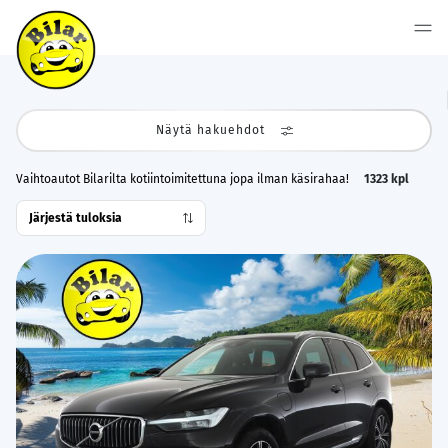
Näytä hakuehdot
Vaihtoautot Bilarilta kotiintoimitettuna jopa ilman käsirahaa!
1323
kpl