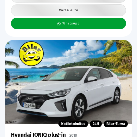
Varaa auto
WhatsApp
Kotiintoimitus
24H
Bilar-Turva
Hyundai IONIQ plug-in
2018