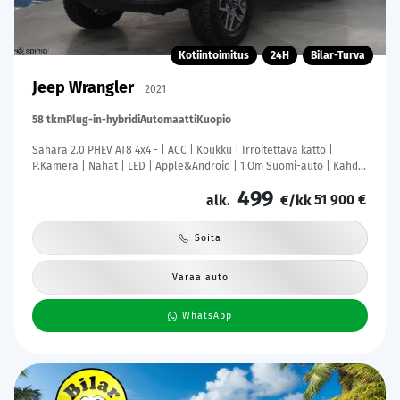
Kotiintoimitus
24H
Bilar-Turva
Jeep Wrangler
2021
58 tkm
Plug-in-hybridi
Automaatti
Kuopio
Sahara 2.0 PHEV AT8 4x4 - | ACC | Koukku | Irroitettava katto |
P.Kamera | Nahat | LED | Apple&Android | 1.Om Suomi-auto | Kahdet
Renkaat |
499
51 900 €
alk.
€/kk
Soita
Varaa auto
WhatsApp