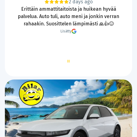
5 days ago
Hyvää ja nopeaa palvelua.
Lisätty
Page
2
of
60