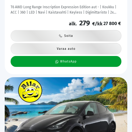
T6 AWD Long Range Inscription Expression Edition aut - | Koukku |
ACC | 360 | LED | Navi | Kaistavahti | Keyless | Digimittaristo | 2x
Latauskaapelit | Kahdet renkaat |
279
27 800 €
alk.
€/kk
Soita
Varaa auto
WhatsApp