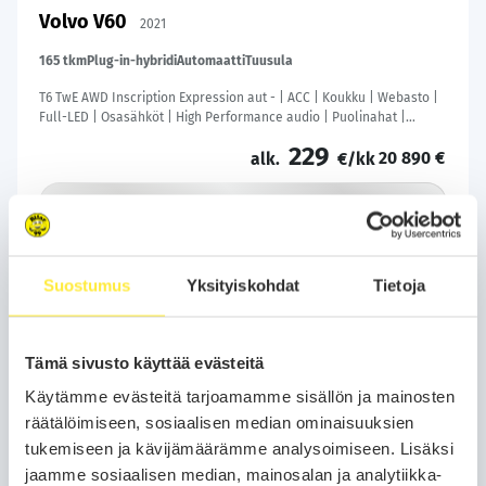
Volvo V60
2021
165 tkm
Plug-in-hybridi
Automaatti
Tuusula
T6 TwE AWD Inscription Expression aut - | ACC | Koukku | Webasto |
Full-LED | Osasähköt | High Performance audio | Puolinahat |
P.Kamera | Keyless | Apple&Android | Kahdet Renkaat |
229
20 890 €
alk.
€/kk
Soita
Varaa auto
Suostumus
Yksityiskohdat
Tietoja
WhatsApp
Tämä sivusto käyttää evästeitä
KESÄN PARHAAT AUTODIILIT!
Käytämme evästeitä tarjoamamme sisällön ja mainosten
räätälöimiseen, sosiaalisen median ominaisuuksien
Nyt on täydellinen hetki päivittää uusi auto ja
tukemiseen ja kävijämäärämme analysoimiseen. Lisäksi
tehdä kesän fiksuimmat kaupat Bilarilla! Valitse
jaamme sosiaalisen median, mainosalan ja analytiikka-