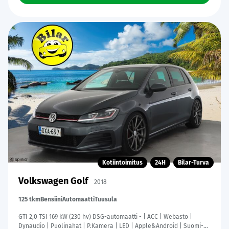
Kotiintoimitus
24H
Bilar-Turva
Volkswagen Golf
2018
125 tkm
Bensiini
Automaatti
Tuusula
GTI 2,0 TSI 169 kW (230 hv) DSG-automaatti - | ACC | Webasto |
Dynaudio | Puolinahat | P.Kamera | LED | Apple&Android | Suomi-