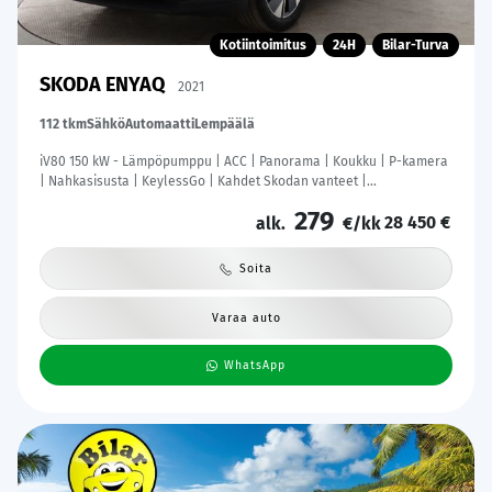
Kotiintoimitus
24H
Bilar-Turva
SKODA ENYAQ
2021
112 tkm
Sähkö
Automaatti
Lempäälä
iV80 150 kW - Lämpöpumppu | ACC | Panorama | Koukku | P-kamera
| Nahkasisusta | KeylessGo | Kahdet Skodan vanteet |
Merkkihuoltohistoria
279
28 450 €
alk.
€/kk
Soita
Varaa auto
WhatsApp