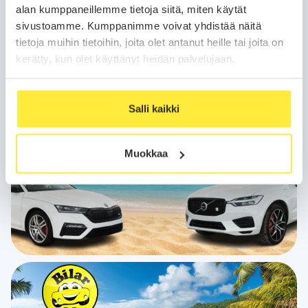
suosikkisi laajasta valikoimasta ja varmista
alan kumppaneillemme tietoja siitä, miten käytät
itsellesi huippudiili ennen kuin parhaat viedään
sivustoamme. Kumppanimme voivat yhdistää näitä
käsistä. Tee kesän paras autodiili nyt ja kysy tarjous
suosikkimallistasi jo tänään!
tietoja muihin tietoihin, joita olet antanut heille tai joita on
kerätty, kun olet käyttänyt heidän palvelujaan.
Salli kaikki
Muokkaa