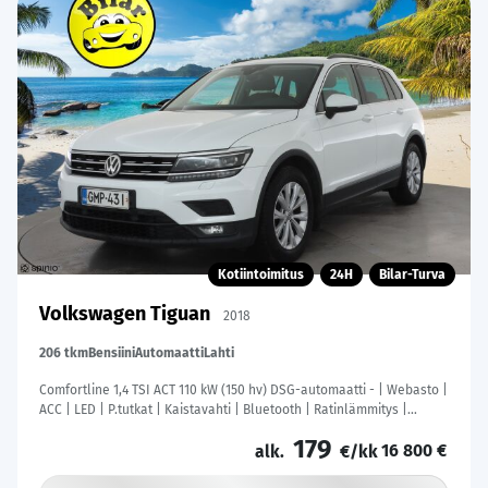
Kotiintoimitus
24H
Bilar-Turva
Volkswagen Tiguan
2018
206 tkm
Bensiini
Automaatti
Lahti
Comfortline 1,4 TSI ACT 110 kW (150 hv) DSG-automaatti - | Webasto |
ACC | LED | P.tutkat | Kaistavahti | Bluetooth | Ratinlämmitys |
Suomi-auto | Kahdet renkaat |
179
16 800 €
alk.
€/kk