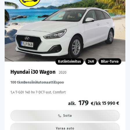
Kotiintoimitus
24H
Bilar-Turva
Hyundai i30 Wagon
2020
100 tkm
Bensiini
Automaatti
Espoo
1,4 T-GDI 140 hv 7-DCT-aut. Comfort
179
15 990 €
alk.
€/kk
Soita
Varaa auto