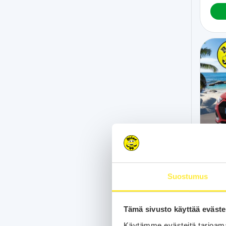
Au
Suostumus
67 t
cityc
Lohko
Tämä sivusto käyttää eväste
Bluet
Käytämme evästeitä tarjoama