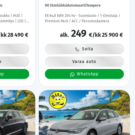
io
90 tkm
Sähkö
Automaatti
Tampere
Koukku | HUD |
EX 64,8 kWh 204 hv - Suomiauto / 1-Omistaja /
lämmitys | LED |
Premium Pack / ACC / Peruutuskamera
249
kk
28 490 €
alk.
€/kk
25 900 €
Soita
o
Varaa auto
pp
WhatsApp