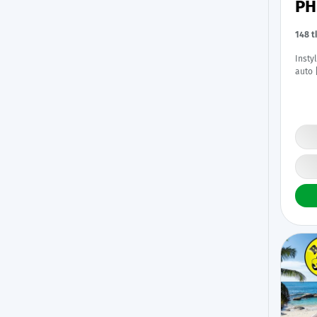
P
148 
Insty
auto 