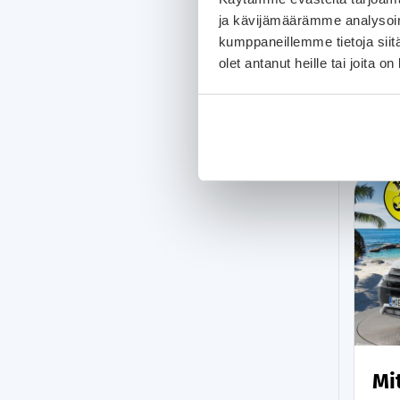
ja kävijämäärämme analysoim
kumppaneillemme tietoja siitä
olet antanut heille tai joita o
Mi