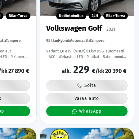
H
Bilar-Turva
Kotiintoimitus
24H
Bilar-Turva
Volkswagen Golf
2021
atti
Tampere
95 tkm
Hybridi
Automaatti
Tampere
on aut - |
Variant 1,0 eTSI (MHEV) 81 kW DSG-automaatti -
-LED | P.Kamera |
| ACC | Webasto | LED | P.tutkat | Ratinlämmitys
 Kaistavahti |
| Digimittaristo | Apple&Android | Suomi-auto |
229
tauskaapelit |
Merkkihuollettu | Kahdet Renkaat |
/kk
27 890 €
alk.
€/kk
20 390 €
|
Soita
o
Varaa auto
pp
WhatsApp