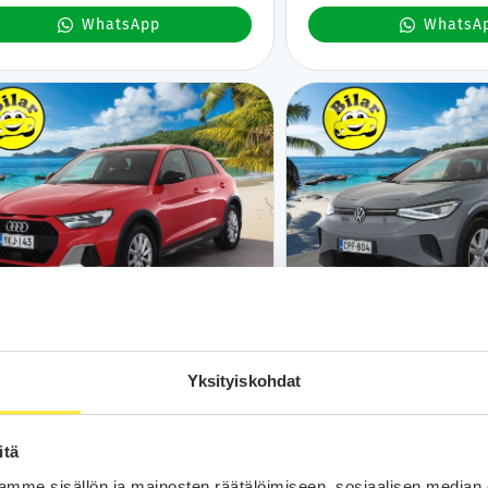
WhatsApp
WhatsA
Kotiintoimitus
24H
Bilar-Turva
Kotiintoimitus
24
di A1
Volkswagen ID
2020
Yksityiskohdat
km
Bensiini
Automaatti
Vantaa, Tuupakka
90 tkm
Sähkö
Automaatti
Kuop
arver Business 30 TFSI S-tronic - | ACC |
Pro Performance 150 kW, akku 
 | P.Kamera | LED | Digimittaristo |
Lisälämmitin | Koukku | IQ-Lig
itä
ooth | Kahdet renkaat |
P.Kamera | Puolinahat | Ratin
Keyless | Apple&Android | 1.
mme sisällön ja mainosten räätälöimiseen, sosiaalisen median