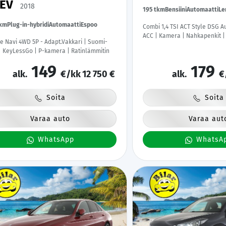
HEV
2018
195 tkm
Bensiini
Automaatti
Le
tkm
Plug-in-hybridi
Automaatti
Espoo
Combi 1,4 TSI ACT Style DSG A
ACC | Kamera | Nahkapenkit 
le Navi 4WD 5P - Adapt.Vakkari | Suomi-
| KeyLessGo | P-kamera | Ratinlämmitin
149
179
alk.
€/kk
12 750 €
alk.
€
Soita
Soita
Varaa auto
Varaa aut
WhatsApp
WhatsA