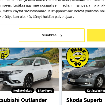
199
279
alk.
€/kk
18 900 €
alk.
€
Kahdet Renkaat | Merkkihuolle
iseen. Lisäksi jaamme sosiaalisen median, mainosalan ja analy
, miten käytät sivustoamme. Kumppanimme voivat yhdistää näitä t
Soita
Soita
n kerätty, kun olet käyttänyt heidän palvelujaan.
Varaa auto
Varaa aut
WhatsApp
WhatsA
Muokkaa
Kotiintoimitus
Bilar-Turva
Kotiintoimitu
tsubishi Outlander
Skoda Superb