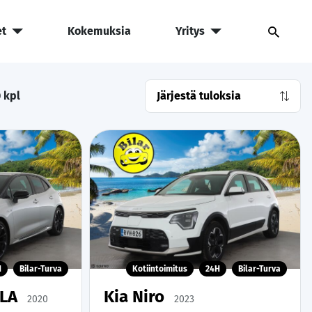
et
Kokemuksia
Yritys
0
kpl
H
Bilar-Turva
Kotiintoimitus
24H
Bilar-Turva
LLA
Kia Niro
2020
2023