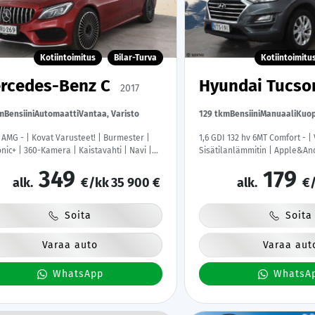
Kotiintoimitus
Bilar-Turva
Kotiintoimitu
rcedes-Benz C
Hyundai Tucs
2017
m
Bensiini
Automaatti
Vantaa, Varisto
129 tkm
Bensiini
Manuaali
Kuop
 AMG - | Kovat Varusteet! | Burmester |
1,6 GDI 132 hv 6MT Comfort - | 
onic+ | 360-Kamera | Kaistavahti | Navi |
Sisätilanlämmitin | Apple&An
| ACC |
Ratinlämmitys | Kahdet renka
349
179
alk.
€/kk
35 900 €
alk.
€/
Soita
Soita
Varaa auto
Varaa aut
WhatsApp
WhatsA