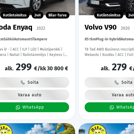
Kotiintoimitus
24H
Bilar-Turva
Kotiintoimitus
24
oda Enyaq
Volvo V90
2022
2020
km
Sähkö
Automaatti
Tampere
85 tkm
Plug-in-hybridi
Automa
4 iV - | ACC | ILP | LED | Muistipenkki |
T8 TwE AWD Business Inscripti
era | Nahat | Ratinlämmitys | Keyless |
Webasto | Koukku | ACC | Full
&Android | Suomi-auto | Kahdet Renkaat
Sporttinahat Muistilla | Navi |
299
279
kkihuollettu |
Katveavustin | Keyless | 2x La
alk.
€/kk
30 800 €
alk.
€
Kahdet renkaat | Suomi-auto 
Soita
Soita
Varaa auto
Varaa aut
WhatsApp
WhatsA