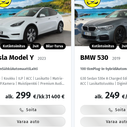
Kotiintoimitus
24H
Bilar-Turva
Kotiintoimitus
24
sla Model Y
BMW 530
2023
2019
km
Sähkö
Automaatti
Lahti
100 tkm
Plug-in-hybridi
Autom
 | Koukku | ILP | ACC | Lasikatto | Matrix-
G30 Sedan 530e A Charged Edit
 P.Kamera | Muistipenkki | Premium Audio
ACC | Lasikattoluukku | Digimit
i | Kaistavahti | Keyless | 1-om Suomi-
Osasähköt | P.Kamera | Sportti
299
249
| Kahdet renkaat |
Navi | Kahdet Renkaat |
alk.
€/kk
31 400 €
alk.
€/
Soita
Soita
Varaa auto
Varaa aut