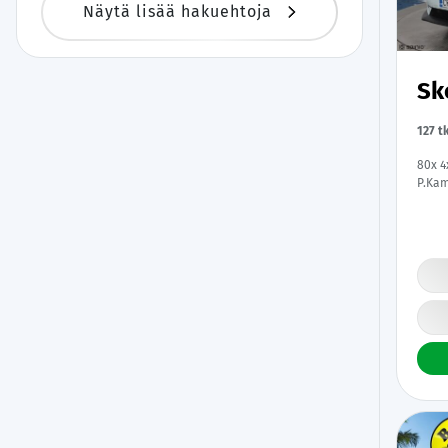
Näytä lisää hakuehtoja
Sk
127 t
80x 4x
P.Kam
Apple
| Mer