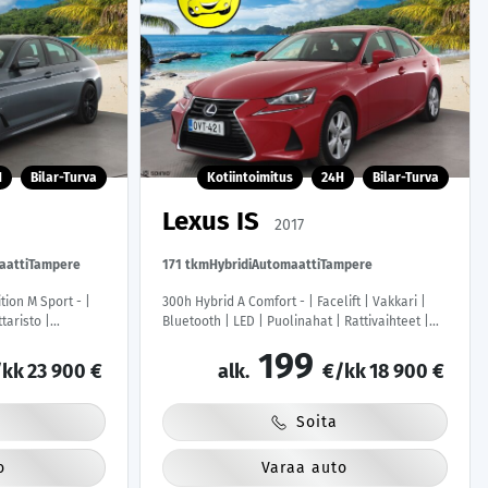
H
Bilar-Turva
Kotiintoimitus
24H
Bilar-Turva
Lexus IS
2017
aatti
Tampere
171 tkm
Hybridi
Automaatti
Tampere
ion M Sport - |
300h Hybrid A Comfort - | Facelift | Vakkari |
taristo |
Bluetooth | LED | Puolinahat | Rattivaihteet |
penkit | LED |
Suomi-auto | Kahdet renkaat | Merkkihuollot |
199
kk
23 900 €
alk.
€/kk
18 900 €
Soita
o
Varaa auto