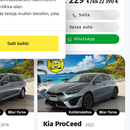
229
/kk
27 800 €
alk.
€/kk
22 390 €
ttu |
Säntilliset huollot |
tiikka-alan
ietoja muihin tietoihin, joita
Soita
o
Varaa auto
pp
WhatsApp
Salli kaikki
s
Bilar-Turva
Kotiintoimitus
Bilar-Turva
Kia ProCeed
2016
2022