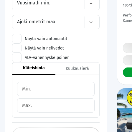
Vuosimalli min.
105 
Perfo
Kamer
Ajokilometrit max.
DIgim
Kahde
Näytä vain automaatit
Näytä vain nelivedot
ALV-vähennyskelpoinen
Käteishinta
Kuukausierä