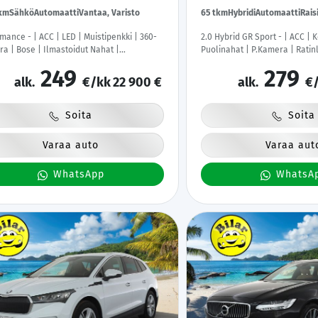
tkm
Sähkö
Automaatti
Vantaa, Varisto
65 tkm
Hybridi
Automaatti
Rais
mance - | ACC | LED | Muistipenkki | 360-
2.0 Hybrid GR Sport - | ACC | 
a | Bose | Ilmastoidut Nahat |
Puolinahat | P.Kamera | Ratin
ittaristo | Keyless | Apple&Android |
Kahdet Renkaat |
249
279
t Renkaat |
alk.
€/kk
22 900 €
alk.
€/
Soita
Soita
Varaa auto
Varaa aut
WhatsApp
WhatsA