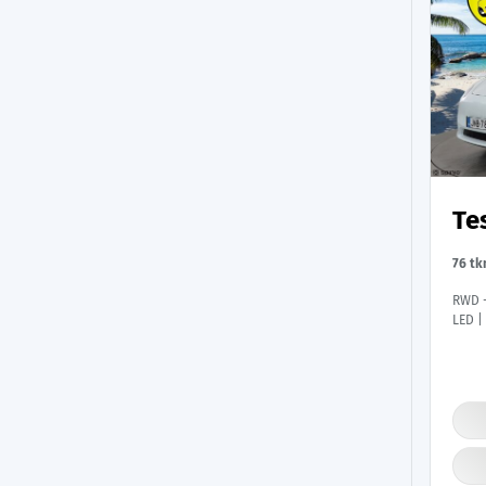
Te
76 t
RWD -
LED |
| Nav
auto 