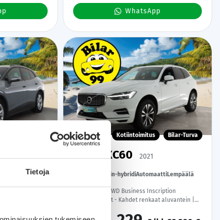
pp
WhatsApp
H
Bilar-Turva
Kotiintoimitus
Bilar-Turva
.4
Volvo XC60
2021
2021
Tietoja
io
206 tkm
Plug-in-hybridi
Automaatti
Lempäälä
77 kWh - | ACC |
T6 Recharge AWD Business Inscription
ht Matrix LED
Expression aut - Kahdet renkaat aluvantein |
lämmitys |
Panorama | Webasto | Adapt.Vakkari | Koukku |
Om Suomi-auto |
Peruutuskamera | KeylessGo | Sähköluukku |
 ominaisuuksien tukemiseen