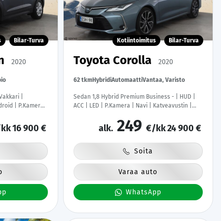
s
Bilar-Turva
Kotiintoimitus
Bilar-Turva
on
Toyota Corolla
2020
2020
io
62 tkm
Hybridi
Automaatti
Vantaa, Varisto
Vakkari |
Sedan 1,8 Hybrid Premium Business - | HUD |
droid | P.Kamera |
ACC | LED | P.Kamera | Navi | Katveavustin |
at | Suomi-auto |
Keyless | Lohkolämmitin | Nahkaverhoilu |
249
Kaistavahti | 1-om Suomi-auto | Kahdet renkaat
kk
16 900 €
alk.
€/kk
24 900 €
|
Soita
o
Varaa auto
pp
WhatsApp