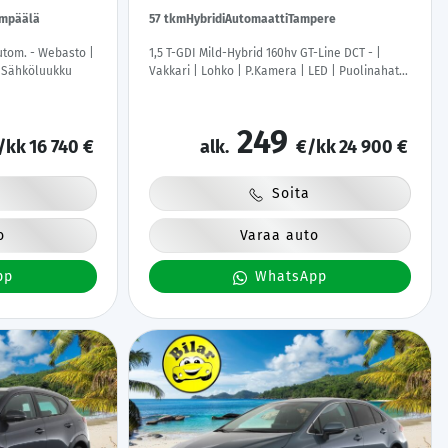
mpäälä
57 tkm
Hybridi
Automaatti
Tampere
utom. - Webasto |
1,5 T-GDI Mild-Hybrid 160hv GT-Line DCT - |
| Sähköluukku
Vakkari | Lohko | P.Kamera | LED | Puolinahat |
Ratinlämmitys | Navi | Suomi-auto | Kahdet
Renkaat |
249
/kk
16 740 €
alk.
€/kk
24 900 €
Soita
o
Varaa auto
pp
WhatsApp