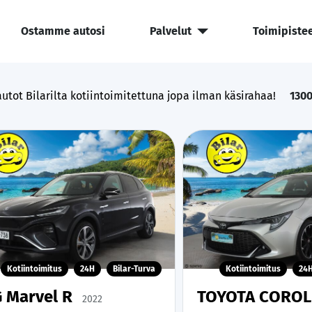
Ostamme autosi
Palvelut
Toimipiste
utot Bilarilta kotiintoimitettuna jopa ilman käsirahaa!
130
Kotiintoimitus
24H
Bilar-Turva
Kotiintoimitus
24
 Marvel R
TOYOTA CORO
2022