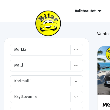
Vaihtoautot
Vaihtoa
Merkki
Malli
Korimalli
Käyttövoima
MG