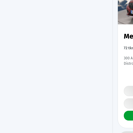
Me
72 tk
300 A
Distr
BLIS 