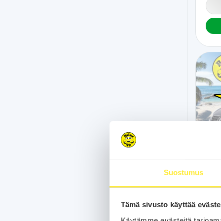
Au
Suostumus
196 
Tämä sivusto käyttää eväste
Sedan
S tro
Käytämme evästeitä tarjoama