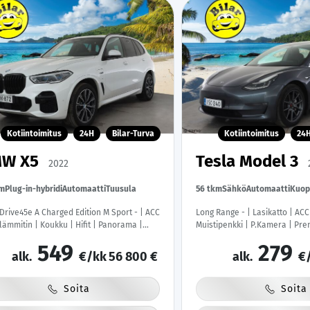
Kotiintoimitus
24H
Bilar-Turva
Kotiintoimitus
24
W X5
Tesla Model 3
2022
km
Plug-in-hybridi
Automaatti
Tuusula
56 tkm
Sähkö
Automaatti
Kuop
Drive45e A Charged Edition M Sport - | ACC
Long Range - | Lasikatto | ACC
älämmitin | Koukku | Hifit | Panorama |
Muistipenkki | P.Kamera | Pre
 Light LED | HUD | Sähköpenkki | 360-
| Kaistavahti | Keyless | 2x La
549
279
 | Comfort access | Ilma-alusta | Apple
Kahdet renkaat |
alk.
€/kk
56 800 €
alk.
€
roid | Suomi-auto | Kahdet Renkaat |
ihuollettu |
Soita
Soita