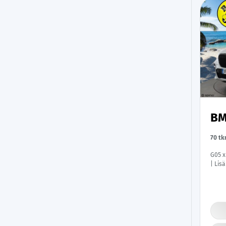
BM
70 t
G05 x
| Lis
Laser
Kamera
& And
Merkk