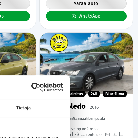
o
Varaa auto
pp
WhatsApp
H
Bilar-Turva
Kotiintoimitus
24H
Bilar-Turva
Seat Toledo
2019
2016
Tietoja
hti
159 tkm
Bensiini
Manuaali
Lempäälä
m. - |
1,2 TSI 90 Start&Stop Reference -
basto | Koukku |
Lohkolämmitin | HiFi äänentoisto | P-Tutka |
 ominaisuuksien tukemiseen