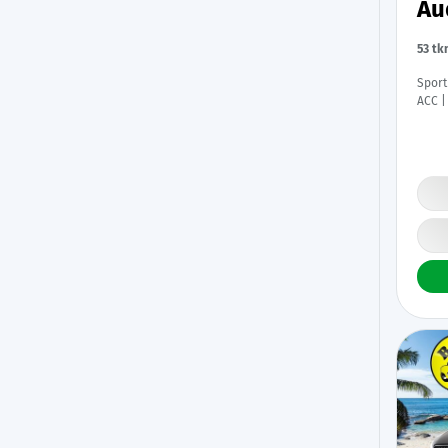
Au
53 tk
Sportback Pro
ACC |
Digim
Renka