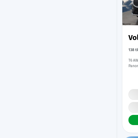
Vo
138 
T6 AW
Panor
Muist
Keyle
Merkk