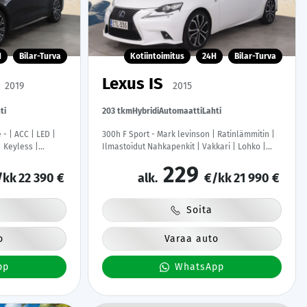
H
Bilar-Turva
Kotiintoimitus
24H
Bilar-Turva
Lexus IS
2019
2015
ti
203 tkm
Hybridi
Automaatti
Lahti
 - | ACC | LED |
300h F Sport - Mark levinson | Ratinlämmitin |
| Keyless |
Ilmastoidut Nahkapenkit | Vakkari | Lohko |
at |
Suomi-auto | 2x Renkaat&vanteet!
229
/kk
22 390 €
alk.
€/kk
21 990 €
Soita
o
Varaa auto
pp
WhatsApp