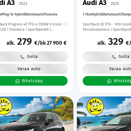
di A3
Audi A3
2023
2025
m
Plug-in-hybridi
Automaatti
Tuusula
1 tkm
Hybridi
Automaatti
Tamp
gress 40 TFSI e 150kW S tronic - |
Sportback 30 TFSI - 1Om Suom
 LED | P.Kamera | Sporttipenkit |
Peruutuskamera | Sporttipenkit
ittaristo | 1.Om Suomi-auto | Kahdet
| Apple&Android | Merkkihuoll
279
329
at |
Kaistavahti
alk.
€/kk
27 900 €
alk.
€/
Soita
Soita
Varaa auto
Varaa aut
WhatsApp
WhatsA