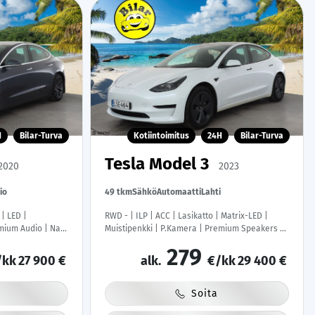
H
Bilar-Turva
Kotiintoimitus
24H
Bilar-Turva
Tesla Model 3
2020
2023
io
49 tkm
Sähkö
Automaatti
Lahti
 | LED |
RWD - | ILP | ACC | Lasikatto | Matrix-LED |
mium Audio | Navi
Muistipenkki | P.Kamera | Premium Speakers |
tauskaapelit |
Navi | Kaistavahti | Keyless | 1-om Suomi-auto
279
| Kahdet renkaat | 2x Latauskaapelit |
/kk
27 900 €
alk.
€/kk
29 400 €
Soita