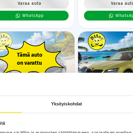
Varaa auto
Varaa aut
WhatsApp
WhatsA
Tämä auto
on varattu
Kotiintoimitus
24H
Bilar-Turva
Kotiintoimitus
24
di A3
Skoda Superb
2015
Yksityiskohdat
tkm
Bensiini
Automaatti
Tuusula
145 tkm
Bensiini
Automaatti
La
itä
 Business Sport 1,4 TFSI COD 110 kW ultra
2,0 TSI 4x4 SportLine DSG Auto
nic - Koukku | Vakkari | Tutka | Bluetooth |
Lasikattoluukku | Canton | We
mme sisällön ja mainosten räätälöimiseen, sosiaalisen median