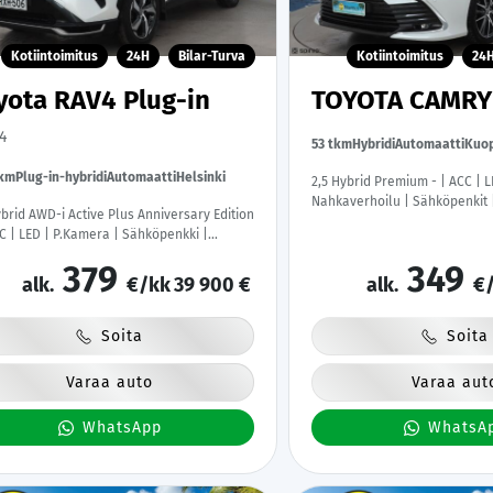
Kotiintoimitus
24H
Bilar-Turva
Kotiintoimitus
24
yota RAV4 Plug-in
TOYOTA CAMR
4
53 tkm
Hybridi
Automaatti
Kuop
tkm
Plug-in-hybridi
Automaatti
Helsinki
2,5 Hybrid Premium - | ACC | 
Nahkaverhoilu | Sähköpenkit |
ybrid AWD-i Active Plus Anniversary Edition
Navi | Kaistavahti | Keyless |
CC | LED | P.Kamera | Sähköpenkki |
Ratinlämmitys | Merkkihuollot
avustin | Navi | Kaistavahti | Keyless |
379
349
ilanlämmitin | Apple&Android |
alk.
€/kk
39 900 €
alk.
€/
lämmitys | 1-om Suomi-auto | 2x
skaapelit |
Soita
Soita
Varaa auto
Varaa aut
WhatsApp
WhatsA