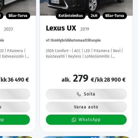
H
Bilar-Turva
Kotiintoimitus
24H
Bilar-Turva
Y
Lexus UX
2023
2019
io
41 tkm
Hybridi
Automaatti
Kuopio
LED | P.Kamera |
250h Comfort - | ACC | LED | P.Kamera | Navi |
 Katveavustin |
Kaistavahti | Keyless | Lohkolämmitin |
 Apple&Android |
Alcantara | Suomi-auto | Kahdet renkaat |
 |
Merkkihuollot |
279
kk
36 490 €
alk.
€/kk
28 900 €
Soita
o
Varaa auto
pp
WhatsApp