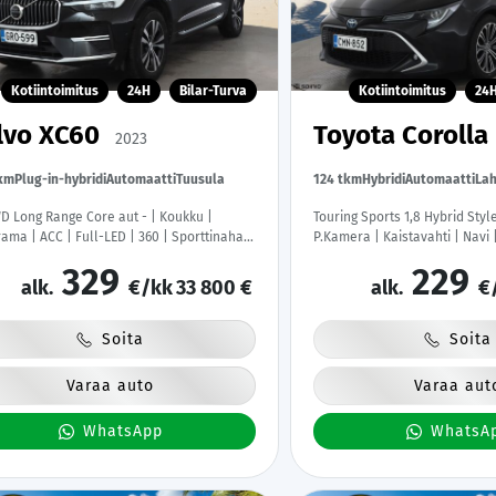
Kotiintoimitus
24H
Bilar-Turva
Kotiintoimitus
24
lvo XC60
Toyota Corolla
2023
tkm
Plug-in-hybridi
Automaatti
Tuusula
124 tkm
Hybridi
Automaatti
Lah
D Long Range Core aut - | Koukku |
Touring Sports 1,8 Hybrid Style
ama | ACC | Full-LED | 360 | Sporttinahat
P.Kamera | Kaistavahti | Navi 
illa | Navi | Kaistavahti | Katveavustin |
Lohkolämmitin | Kahdet renka
329
229
ss | 2x Latauskaapelit | Kahdet renkaat |
Merkkihuollot | Suomi-auto |
alk.
€/kk
33 800 €
alk.
€
ihuollot |
Soita
Soita
Varaa auto
Varaa aut
WhatsApp
WhatsA