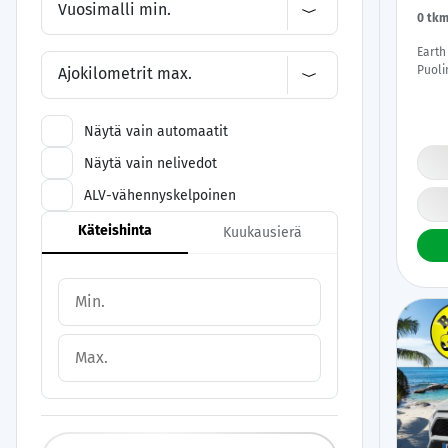
Vuosimalli min.
0 tk
Earth
Puoli
Ajokilometrit max.
P.kam
| App
Näytä vain automaatit
Näytä vain nelivedot
ALV-vähennyskelpoinen
Käteishinta
Kuukausierä