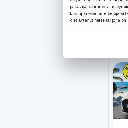
Upea 
ja kävijämäärämme analysoim
Suom
kumppaneillemme tietoja siitä
olet antanut heille tai joita o
Ka