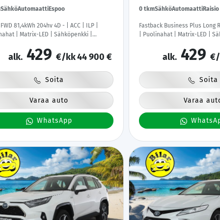
m
Sähkö
Automaatti
Espoo
0 tkm
Sähkö
Automaatti
Raisio
 FWD 81,4kWh 204hv 4D - | ACC | ILP |
Fastback Business Plus Long R
nahat | Matrix-LED | Sähköpenkki |
| Puolinahat | Matrix-LED | S
era | Keyless | HDA | BSM | Ambient Light
P.kamera | Keyless | HDA | BS
429
429
le & Android | Tehdastakuu! |
| Apple & Android | Tehdastak
alk.
€/kk
44 900 €
alk.
€/
Soita
Soita
Varaa auto
Varaa aut
WhatsApp
WhatsA