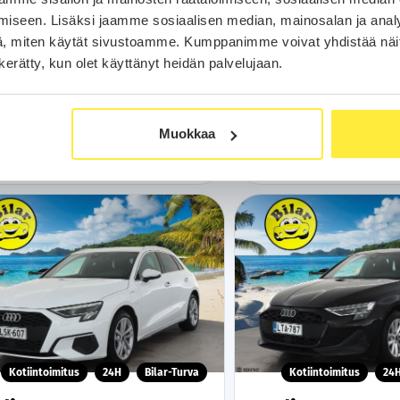
väri | Kahdet renkaat vanteineen |
ACC | Xenon | P.Kamera | Muis
279
iseen. Lisäksi jaamme sosiaalisen median, mainosalan ja analy
i-auto
Katveavustin | Navi | Kaistava
alk.
€/
Suomi-auto |
, miten käytät sivustoamme. Kumppanimme voivat yhdistää näitä t
n kerätty, kun olet käyttänyt heidän palvelujaan.
Soita
129
alk.
€/kk
11 900 €
Varaa aut
Muokkaa
tso kaikki vastaavat autot
WhatsA
Kotiintoimitus
24H
Bilar-Turva
Kotiintoimitus
24