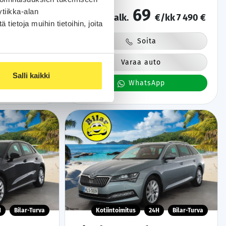
tipenkki |
Vakionopeudensäädin | Suomi-auto | Viimeisin
69
tiikka-alan
hti | Keyless |
huolto 159tkm | Jakohihna vaihdettu | Kahdet
kk
29 900 €
alk.
€/kk
7 490 €
renkaat
ietoja muihin tietoihin, joita
Soita
o
Varaa auto
Salli kaikki
pp
WhatsApp
H
Bilar-Turva
Kotiintoimitus
24H
Bilar-Turva