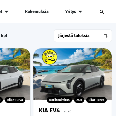
et
Kokemuksia
Yritys
kpl
H
Bilar-Turva
Kotiintoimitus
24H
Bilar-Turva
KIA EV4
2026