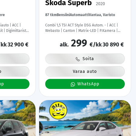
Skoda Superb
2020
ere
87 tkm
Bensiini
Automaatti
Vantaa, Varisto
iauto | ACC |
Combi 1,5 TSI ACT Style DSG Autom. - | ACC |
 | Digimittaristo
Webasto | Canton | Matrix-LED | P.Kamera |
ot | LED |
Muistipenkki | Ratinlämmitys | Puolinahat |
299
Suomi-auto | Kahdet Renkaat | Merkkihuollettu
kk
32 900 €
alk.
€/kk
30 890 €
|
Soita
o
Varaa auto
pp
WhatsApp