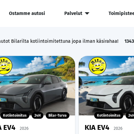
Ostamme autosi
Palvelut
Toimipiste
utot Bilarilta kotiintoimitettuna jopa ilman käsirahaa!
1343
Kotiintoimitus
24H
Bilar-Turva
Kotiintoimitus
24
A EV4
KIA EV4
2026
2026