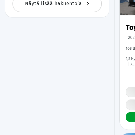
Näytä lisää hakuehtoja
To
202
108 
2,5 H
- | A
Katve
Sisät
Ratin
Latau