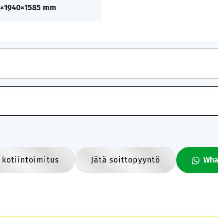
5×1940×1585 mm
 kotiintoimitus
Jätä soittopyyntö
Wha