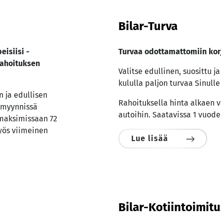
Bilar-Turva
eisiisi -
Turvaa odottamattomiin kor
ahoituksen
Valitse edullinen, suosittu j
kululla paljon turvaa Sinulle 
 ja edullisen
Rahoituksella hinta alkaen v
 myynnissä
autoihin. Saatavissa 1 vuode
maksimissaan 72
yös viimeinen
Lue lisää
Bilar-Kotiintoimit