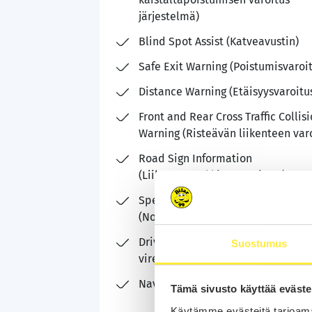
järjestelmä)
Blind Spot Assist (Katveavustin)
Safe Exit Warning (Poistumisvaroi
Distance Warning (Etäisyysvaroitu
Front and Rear Cross Traffic Collis
Warning (Risteävän liikenteen varo
Road Sign Information
(Liikennemerkkien tunnistus)
Speed Sign Assist
(Nopeusrajoitusavustus)
Driver Attention Warning (Kuljetta
Suostumus
vireystilaa koskeva varoitus)
Navigointijärjestelmä
Tämä sivusto käyttää eväste
Käytämme evästeitä tarjoama