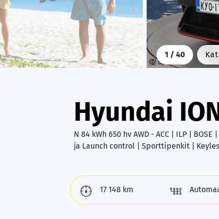
1
/ 40
Kat
Hyundai IO
N 84 kWh 650 hv AWD - ACC | ILP | BOSE | 
ja Launch control | Sporttipenkit | Keyles
17 148 km
Automaa