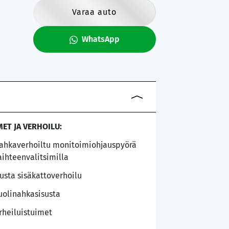
Varaa auto
WhatsApp
MET JA VERHOILU:
ahkaverhoiltu monitoimiohjauspyörä
aihteenvalitsimilla
usta sisäkattoverhoilu
uolinahkasisusta
rheiluistuimet