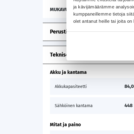
ja kävijämäärämme analysoim
MUKAVUUSVARUSTEET:
kumppaneillemme tietoja siitä
olet antanut heille tai joita o
Perustiedot
Tekniset tiedot
Akku ja kantama
84,
Akkukapasiteetti
448
Sähköinen kantama
Mitat ja paino