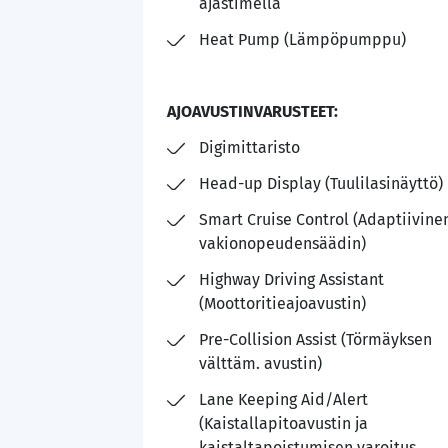
ajastimella
Heat Pump (Lämpöpumppu)
AJOAVUSTINVARUSTEET:
Digimittaristo
Head-up Display (Tuulilasinäyttö)
Smart Cruise Control (Adaptiivine
vakionopeudensäädin)
Highway Driving Assistant
(Moottoritieajoavustin)
Pre-Collision Assist (Törmäyksen
välttäm. avustin)
Lane Keeping Aid/Alert
(Kaistallapitoavustin ja
kaistaltapoistumisen varoitus