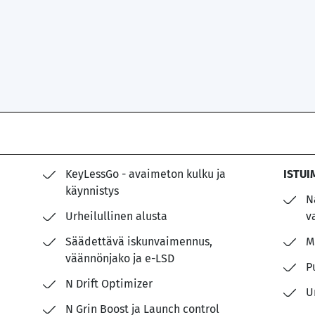
KeyLessGo - avaimeton kulku ja
ISTUI
käynnistys
N
Urheilullinen alusta
v
Säädettävä iskunvaimennus,
M
väännönjako ja e-LSD
P
N Drift Optimizer
U
N Grin Boost ja Launch control