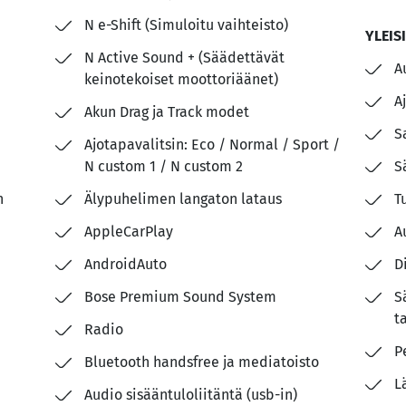
N e-Shift (Simuloitu vaihteisto)
YLEIS
N Active Sound + (Säädettävät
A
keinotekoiset moottoriäänet)
A
Akun Drag ja Track modet
S
Ajotapavalitsin: Eco / Normal / Sport /
N custom 1 / N custom 2
S
n
Älypuhelimen langaton lataus
T
AppleCarPlay
A
AndroidAuto
D
Bose Premium Sound System
S
t
Radio
P
Bluetooth handsfree ja mediatoisto
L
Audio sisääntuloliitäntä (usb-in)