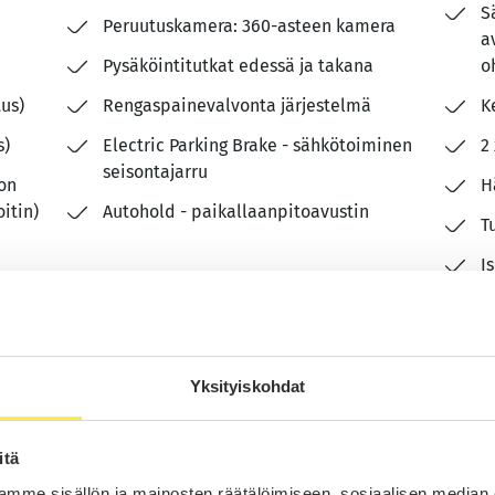
S
Peruutuskamera: 360-asteen kamera
a
Pysäköintitutkat edessä ja takana
o
tus)
Rengaspainevalvonta järjestelmä
K
s)
Electric Parking Brake - sähkötoiminen
2
seisontajarru
ion
H
itin)
Autohold - paikallaanpitoavustin
T
I
AJOVALOT:
L
LED-ajovalot
L
Kaukovaloautomatiikka
jan
A
Yksityiskohdat
LED - päiväajovalot
T
Kaukovaloautomatiikka (HBA)
itä
K
Ambient Light (sisätilan
mme sisällön ja mainosten räätälöimiseen, sosiaalisen median