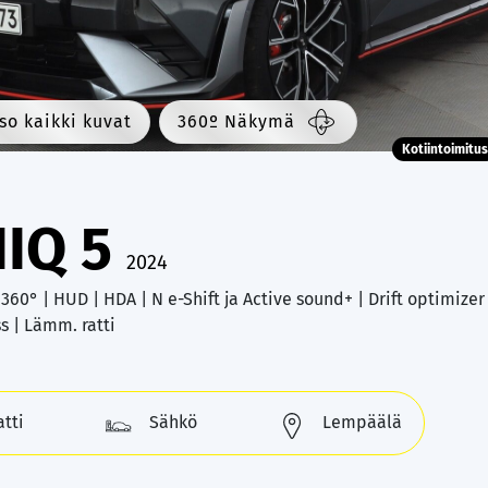
so kaikki kuvat
360º Näkymä
Kotiintoimitus
NIQ 5
2024
360° | HUD | HDA | N e-Shift ja Active sound+ | Drift optimizer
s | Lämm. ratti
tti
Sähkö
Lempäälä