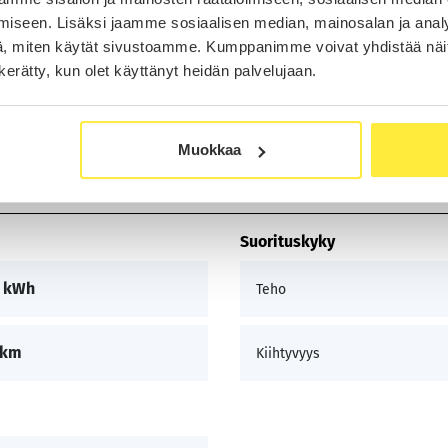
tunnelmavalaistus)
iseen. Lisäksi jaamme sosiaalisen median, mainosalan ja analy
, miten käytät sivustoamme. Kumppanimme voivat yhdistää näitä t
n kerätty, kun olet käyttänyt heidän palvelujaan.
Muokkaa
Suorituskyky
0 kWh
Teho
 km
Kiihtyvyys