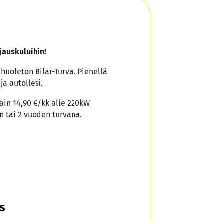
jauskuluihin!
a huoleton Bilar-Turva. Pienellä
ja autollesi.
ain 14,90 €/kk alle 220kW
n tai 2 vuoden turvana.
us