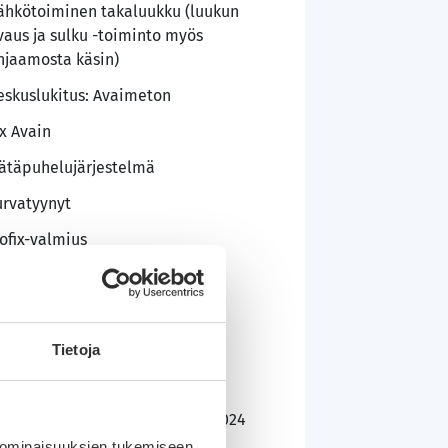
ähkötoiminen takaluukku (luukun
vaus ja sulku -toiminto myös
hjaamosta käsin)
eskuslukitus: Avaimeton
 x Avain
ätäpuhelujärjestelmä
urvatyynyt
sofix-valmius
uistonestojärjestelmä
ukkiutumattomat jarrut (ABS)
luvanteet kesärenkaissa
Tietoja
uonti-auto (Saksa)
äyttöönottopäivämäärä: 21.11.2024
 ominaisuuksien tukemiseen