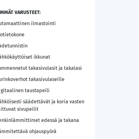
IMMÄT VARUSTEET:
utomaattinen ilmastointi
jotietokone
adetunnistin
ähkökäyttöiset ikkunat
ummennetut takasivulasit ja takalasi
urinkoverhot takasivulaseille
igitaalinen taustapeili
ähköisesti säädettävät ja koria vasten
aittuvat sivupeilit
enkinlämmittimet edessä ja takana
ämmitettävä ohjauspyörä