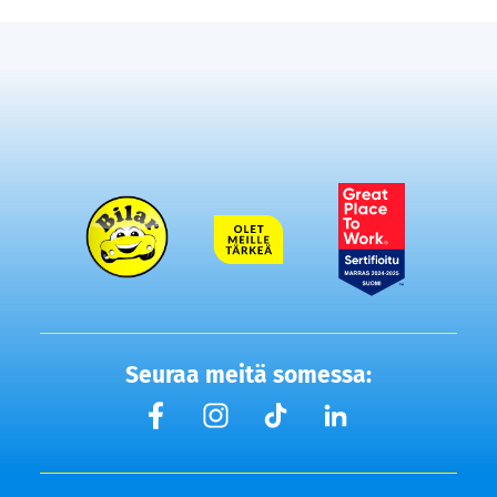
Seuraa meitä somessa: