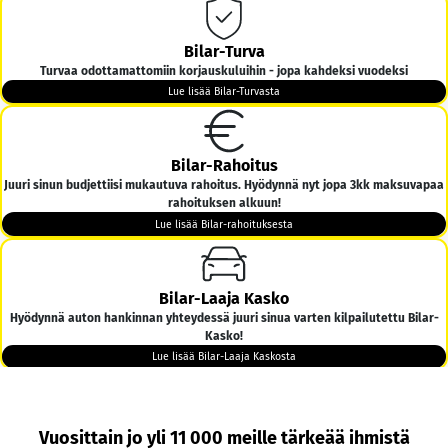
Bilar-Turva
Turvaa odottamattomiin korjauskuluihin - jopa kahdeksi vuodeksi
Lue lisää Bilar-Turvasta
Bilar-Rahoitus
Juuri sinun budjettiisi mukautuva rahoitus. Hyödynnä nyt jopa 3kk maksuvapaa
rahoituksen alkuun!
Lue lisää Bilar-rahoituksesta
Bilar-Laaja Kasko
Hyödynnä auton hankinnan yhteydessä juuri sinua varten kilpailutettu Bilar-
Kasko!
Lue lisää Bilar-Laaja Kaskosta
Bilar-Kotiintoimitus
Vuosittain jo yli 11 000 meille tärkeää ihmistä