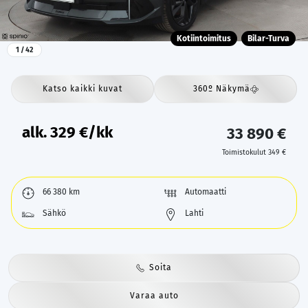
Kotiintoimitus
Bilar-Turva
1
/ 42
Katso kaikki kuvat
360º Näkymä
alk.
329
€/kk
33 890 €
Toimistokulut 349 €
66 380 km
Automaatti
Sähkö
Lahti
Soita
Varaa auto