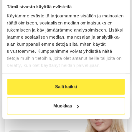
Tämä sivusto käyttää evästeitä
Myynti Lahti
Käytämme evästeitä tarjoamamme sisällön ja mainosten
räätälöimiseen, sosiaalisen median ominaisuuksien
Julius Pykälistö
tukemiseen ja kävijämäärämme analysoimiseen. Lisäksi
Myynti
jaamme sosiaalisen median, mainosalan ja analytiikka-
alan kumppaneillemme tietoja siitä, miten käytät
sivustoamme. Kumppanimme voivat yhdistää näitä
tietoja muihin tietoihin, joita olet antanut heille tai joita on
Soita
kerätty, kun olet käyttänyt heidän palvelujaan.
Sähköposti
WhatsApp
Salli kaikki
Kia Pöysti
Muokkaa
Myynti