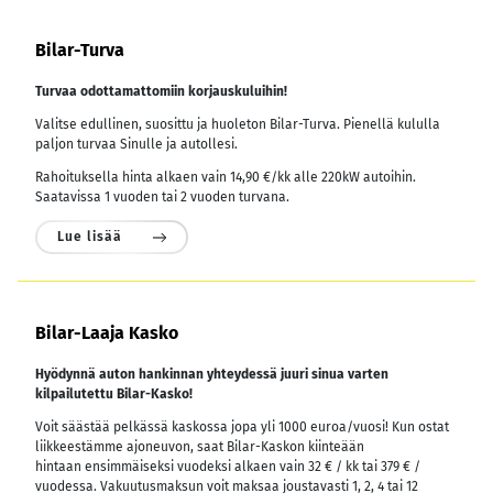
Bilar-Turva
Turvaa odottamattomiin korjauskuluihin!
Valitse edullinen, suosittu ja huoleton Bilar-Turva. Pienellä kululla
paljon turvaa Sinulle ja autollesi.
Rahoituksella hinta alkaen vain 14,90 €/kk alle 220kW autoihin.
Saatavissa 1 vuoden tai 2 vuoden turvana.
Lue lisää
Bilar-Laaja Kasko
Hyödynnä auton hankinnan yhteydessä juuri sinua varten
kilpailutettu Bilar-Kasko!
Voit säästää pelkässä kaskossa jopa yli 1000 euroa/vuosi! Kun ostat
liikkeestämme ajoneuvon, saat Bilar-Kaskon kiinteään
hintaan ensimmäiseksi vuodeksi alkaen vain 32 € / kk tai 379 € /
vuodessa.
Vakuutusmaksun voit maksaa joustavasti 1, 2, 4 tai 12