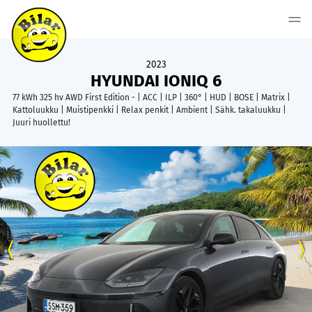
2023
HYUNDAI IONIQ 6
77 kWh 325 hv AWD First Edition - | ACC | ILP | 360° | HUD | BOSE | Matrix |
Kattoluukku | Muistipenkki | Relax penkit | Ambient | Sähk. takaluukku |
Juuri huollettu!