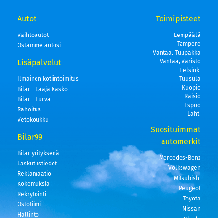
Autot
Toimipisteet
Vaihtoautot
Lempäälä
Tampere
Ostamme autosi
Vantaa, Tuupakka
Lisäpalvelut
Vantaa, Varisto
Helsinki
Ilmainen kotiintoimitus
Tuusula
Kuopio
Bilar - Laaja Kasko
Raisio
Bilar - Turva
Espoo
Rahoitus
Lahti
Vetokoukku
Suosituimmat
Bilar99
automerkit
Bilar yrityksenä
Mercedes-Benz
Laskutustiedot
Volkswagen
Reklamaatio
Mitsubishi
Kokemuksia
Peugeot
Rekrytointi
Toyota
Ostotiimi
Nissan
Hallinto