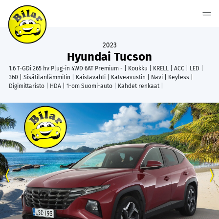
2023
Hyundai Tucson
1.6 T-GDi 265 hv Plug-in 4WD 6AT Premium - | Koukku | KRELL | ACC | LED |
360 | Sisätilanlämmitin | Kaistavahti | Katveavustin | Navi | Keyless |
Digimittaristo | HDA | 1-om Suomi-auto | Kahdet renkaat |