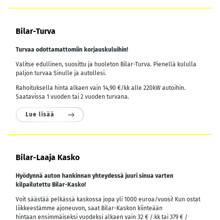
Bilar-Turva
Turvaa odottamattomiin korjauskuluihin!
Valitse edullinen, suosittu ja huoleton Bilar-Turva. Pienellä kululla
paljon turvaa Sinulle ja autollesi.
Rahoituksella hinta alkaen vain 14,90 €/kk alle 220kW autoihin.
Saatavissa 1 vuoden tai 2 vuoden turvana.
Lue lisää
Bilar-Laaja Kasko
Hyödynnä auton hankinnan yhteydessä juuri sinua varten
kilpailutettu Bilar-Kasko!
Voit säästää pelkässä kaskossa jopa yli 1000 euroa/vuosi! Kun ostat
liikkeestämme ajoneuvon, saat Bilar-Kaskon kiinteään
hintaan ensimmäiseksi vuodeksi alkaen vain 32 € / kk tai 379 € /