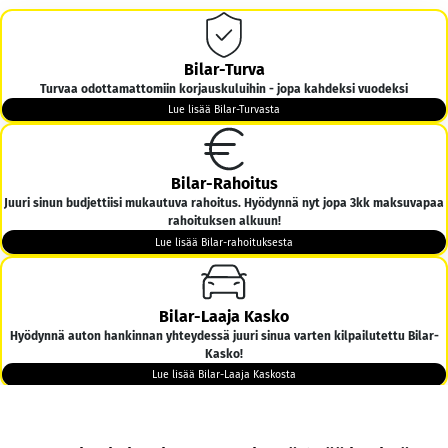
Bilar-Turva
Turvaa odottamattomiin korjauskuluihin - jopa kahdeksi vuodeksi
Lue lisää Bilar-Turvasta
Bilar-Rahoitus
Juuri sinun budjettiisi mukautuva rahoitus. Hyödynnä nyt jopa 3kk maksuvapaa
rahoituksen alkuun!
Lue lisää Bilar-rahoituksesta
Bilar-Laaja Kasko
Hyödynnä auton hankinnan yhteydessä juuri sinua varten kilpailutettu Bilar-
Kasko!
Lue lisää Bilar-Laaja Kaskosta