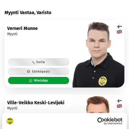
Myynti Vantaa, Varisto
Verneri Munne
Myynti
Soita
Sähköposti
WhatsApp
Ville-Veikko Keski-Levijoki
Myynti