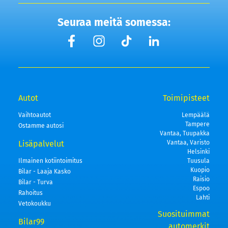
Seuraa meitä somessa:
Autot
Toimipisteet
Vaihtoautot
Lempäälä
Tampere
Ostamme autosi
Vantaa, Tuupakka
Lisäpalvelut
Vantaa, Varisto
Helsinki
Ilmainen kotiintoimitus
Tuusula
Kuopio
Bilar - Laaja Kasko
Raisio
Bilar - Turva
Espoo
Rahoitus
Lahti
Vetokoukku
Suosituimmat
Bilar99
automerkit