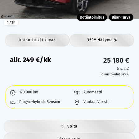
Kotiintoimitus
Bilar-Turva
1
/ 37
Katso kaikki kuvat
360º Näkymä
alk.
249
€/kk
25 180 €
(sis. alv)
Toimistokulut 349 €
120 000 km
Automaatti
Plug-in-hybridi, Bensiini
Vantaa, Varisto
Soita
Varaa auto