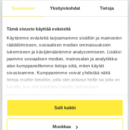
Suostumus
Yksityiskohdat
Tietoja
Soita
Sähköposti
WhatsApp
Tämä sivusto käyttää evästeitä
Käytämme evästeitä tarjoamamme sisällön ja mainosten
räätälöimiseen, sosiaalisen median ominaisuuksien
Joonas Aunesluoma
tukemiseen ja kävijämäärämme analysoimiseen. Lisäksi
Myynti
jaamme sosiaalisen median, mainosalan ja analytiikka-
alan kumppaneillemme tietoja siitä, miten käytät
sivustoamme. Kumppanimme voivat yhdistää näitä
tietoja muihin tietoihin, joita olet antanut heille tai joita on
Soita
kerätty, kun olet käyttänyt heidän palvelujaan.
Sähköposti
WhatsApp
Salli kaikki
Aleksi Lindgren
Muokkaa
Myynti