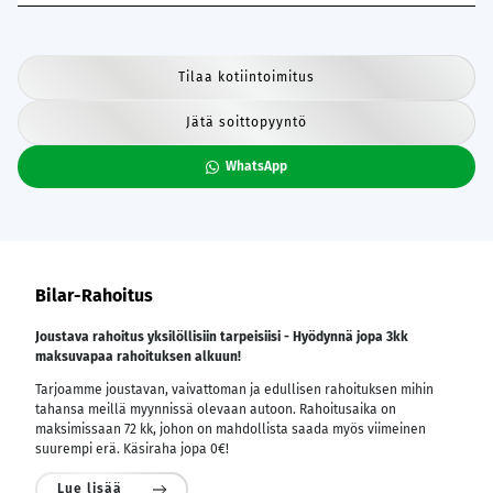
Tilaa kotiintoimitus
Jätä soittopyyntö
WhatsApp
Bilar-Rahoitus
Joustava rahoitus yksilöllisiin tarpeisiisi - Hyödynnä jopa 3kk
maksuvapaa rahoituksen alkuun!
Tarjoamme joustavan, vaivattoman ja edullisen rahoituksen mihin
tahansa meillä myynnissä olevaan autoon. Rahoitusaika on
maksimissaan 72 kk, johon on mahdollista saada myös viimeinen
suurempi erä. Käsiraha jopa 0€!
Lue lisää