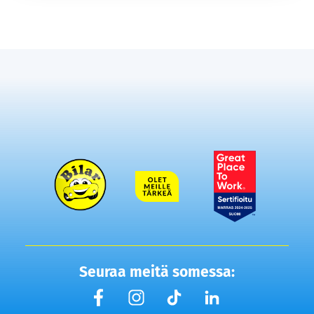
Seuraa meitä somessa: