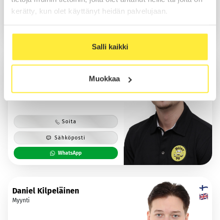
kerätty, kun olet käyttänyt heidän palvelujaan.
Sähköposti
WhatsApp
Salli kaikki
Saska Halmes
Myynti
Muokkaa
Soita
Sähköposti
WhatsApp
Daniel Kilpeläinen
Myynti