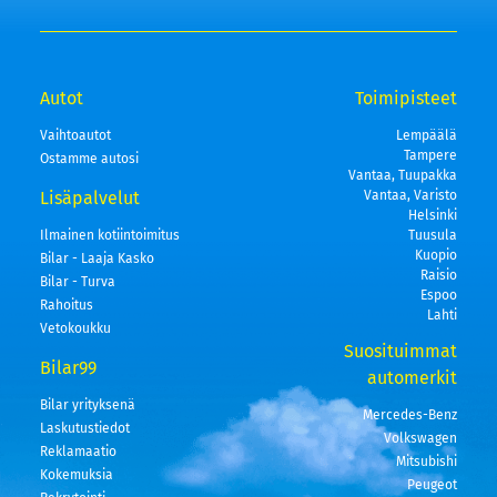
Autot
Toimipisteet
Vaihtoautot
Lempäälä
Tampere
Ostamme autosi
Vantaa, Tuupakka
Lisäpalvelut
Vantaa, Varisto
Helsinki
Ilmainen kotiintoimitus
Tuusula
Kuopio
Bilar - Laaja Kasko
Raisio
Bilar - Turva
Espoo
Rahoitus
Lahti
Vetokoukku
Suosituimmat
Bilar99
automerkit
Bilar yrityksenä
Mercedes-Benz
Laskutustiedot
Volkswagen
Reklamaatio
Mitsubishi
Kokemuksia
Peugeot