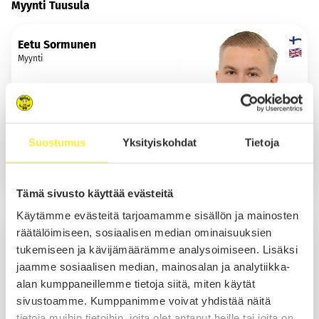
Myynti Tuusula
Eetu Sormunen
Myynti
Suostumus
Yksityiskohdat
Tietoja
Lomalla 09.08.2026 asti
Sähköposti
Tämä sivusto käyttää evästeitä
Käytämme evästeitä tarjoamamme sisällön ja mainosten
Jussi Tallberg
räätälöimiseen, sosiaalisen median ominaisuuksien
Myynti
tukemiseen ja kävijämäärämme analysoimiseen. Lisäksi
jaamme sosiaalisen median, mainosalan ja analytiikka-
alan kumppaneillemme tietoja siitä, miten käytät
sivustoamme. Kumppanimme voivat yhdistää näitä
Soita
tietoja muihin tietoihin, joita olet antanut heille tai joita on