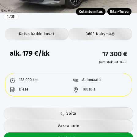
Kotiintoimitus
Bilar-Turva
1
/ 35
Katso kaikki kuvat
360º Näkymä
alk.
179
€/kk
17 300 €
Toimistokulut 349 €
128 000 km
Automaatti
Diesel
Tuusula
Soita
Varaa auto