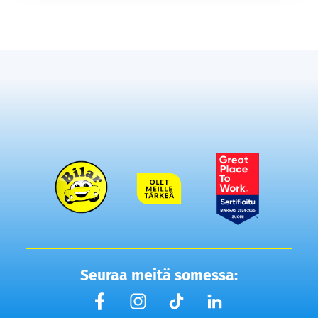
Seuraa meitä somessa: