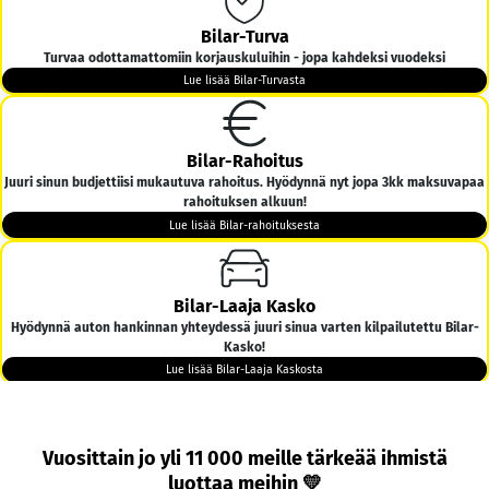
Bilar-Turva
Turvaa odottamattomiin korjauskuluihin - jopa kahdeksi vuodeksi
Lue lisää Bilar-Turvasta
Bilar-Rahoitus
Juuri sinun budjettiisi mukautuva rahoitus. Hyödynnä nyt jopa 3kk maksuvapaa
rahoituksen alkuun!
Lue lisää Bilar-rahoituksesta
Bilar-Laaja Kasko
Hyödynnä auton hankinnan yhteydessä juuri sinua varten kilpailutettu Bilar-
Kasko!
Lue lisää Bilar-Laaja Kaskosta
Bilar-Kotiintoimitus
Vuosittain jo yli 11 000 meille tärkeää ihmistä
Tarjoamme ilmaisen kotiintoimituksen kaikkiin yli 6000€ hintaisiin autoihin
luottaa meihin 💛