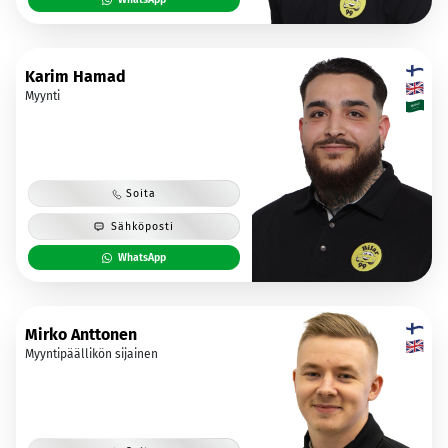
Karim Hamad
Myynti
Soita
Sähköposti
WhatsApp
Mirko Anttonen
Myyntipäällikön sijainen