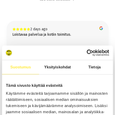
koko Suomeen!
Lue lisää kotiintoimituksesta
Bilar-Vetokoukku
2 days ago
Vetokoukku jälkiasennettuna samaan pakettiin helposti ja vaivattomasti!
Loistavaa palvelua ja kotiin toimitus.
Lue lisää vetokoukusta
Suostumus
Yksityiskohdat
Tietoja
Timo Lonkainen
Page
Tämä sivusto käyttää evästeitä
1
1 / 60
of
Käytämme evästeitä tarjoamamme sisällön ja mainosten
60
räätälöimiseen, sosiaalisen median ominaisuuksien
tukemiseen ja kävijämäärämme analysoimiseen. Lisäksi
jaamme sosiaalisen median, mainosalan ja analytiikka-