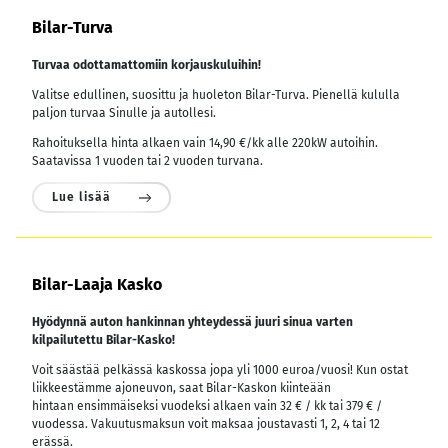
Bilar-Turva
Turvaa odottamattomiin korjauskuluihin!
Valitse edullinen, suosittu ja huoleton Bilar-Turva. Pienellä kululla
paljon turvaa Sinulle ja autollesi.
Rahoituksella hinta alkaen vain 14,90 €/kk alle 220kW autoihin.
Saatavissa 1 vuoden tai 2 vuoden turvana.
Lue lisää
Bilar-Laaja Kasko
Hyödynnä auton hankinnan yhteydessä juuri sinua varten
kilpailutettu Bilar-Kasko!
Voit säästää pelkässä kaskossa jopa yli 1000 euroa/vuosi! Kun ostat
liikkeestämme ajoneuvon, saat Bilar-Kaskon kiinteään
hintaan ensimmäiseksi vuodeksi alkaen vain 32 € / kk tai 379 € /
vuodessa.
Vakuutusmaksun voit maksaa joustavasti 1, 2, 4 tai 12
erässä.