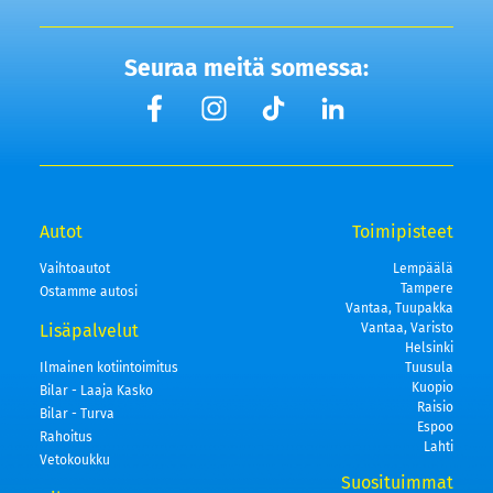
Seuraa meitä somessa:
Autot
Toimipisteet
Vaihtoautot
Lempäälä
Tampere
Ostamme autosi
Vantaa, Tuupakka
Lisäpalvelut
Vantaa, Varisto
Helsinki
Ilmainen kotiintoimitus
Tuusula
Kuopio
Bilar - Laaja Kasko
Raisio
Bilar - Turva
Espoo
Rahoitus
Lahti
Vetokoukku
Suosituimmat