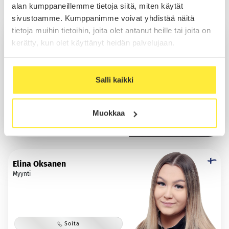
Myynti Helsinki
alan kumppaneillemme tietoja siitä, miten käytät
sivustoamme. Kumppanimme voivat yhdistää näitä
tietoja muihin tietoihin, joita olet antanut heille tai joita on
Sakari Cronström
kerätty, kun olet käyttänyt heidän palvelujaan.
Myynti
Salli kaikki
Soita
Sähköposti
Muokkaa
WhatsApp
Elina Oksanen
Myynti
Soita