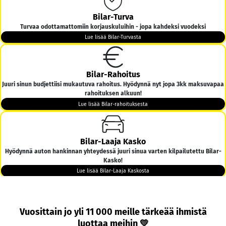
Bilar-Turva
Turvaa odottamattomiin korjauskuluihin - jopa kahdeksi vuodeksi
Lue lisää Bilar-Turvasta
Bilar-Rahoitus
Juuri sinun budjettiisi mukautuva rahoitus. Hyödynnä nyt jopa 3kk maksuvapaa
rahoituksen alkuun!
Lue lisää Bilar-rahoituksesta
Bilar-Laaja Kasko
Hyödynnä auton hankinnan yhteydessä juuri sinua varten kilpailutettu Bilar-
Kasko!
Lue lisää Bilar-Laaja Kaskosta
Bilar-Kotiintoimitus
Vuosittain jo yli 11 000 meille tärkeää ihmistä
Tarjoamme ilmaisen kotiintoimituksen kaikkiin yli 6000€ hintaisiin autoihin
luottaa meihin 💛