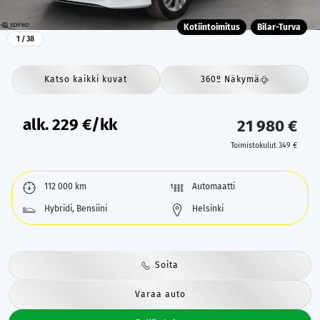
Kotiintoimitus
Bilar-Turva
1
/ 38
Katso kaikki kuvat
360º Näkymä
alk.
229
€/kk
21 980 €
Toimistokulut 349 €
112 000 km
Automaatti
Hybridi, Bensiini
Helsinki
Soita
Varaa auto