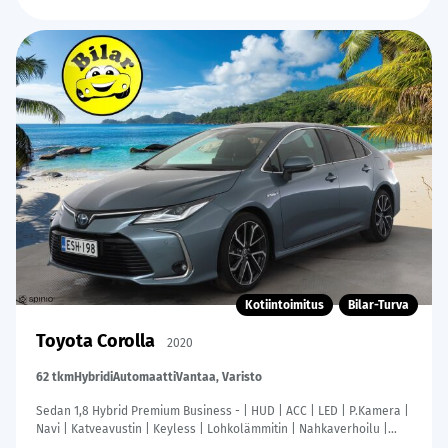
Kotiintoimitus
Bilar-Turva
Toyota Corolla
2020
62 tkm
Hybridi
Automaatti
Vantaa, Varisto
Sedan 1,8 Hybrid Premium Business - | HUD | ACC | LED | P.Kamera |
Navi | Katveavustin | Keyless | Lohkolämmitin | Nahkaverhoilu |
Kaistavahti | 1-om Suomi-auto | Kahdet renkaat |