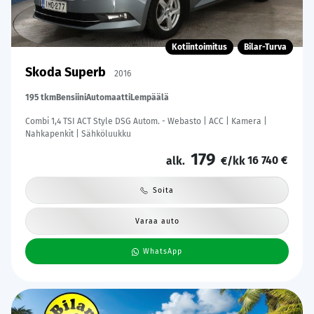
Kotiintoimitus
Bilar-Turva
Skoda Superb
2016
195 tkm
Bensiini
Automaatti
Lempäälä
Combi 1,4 TSI ACT Style DSG Autom. - Webasto | ACC | Kamera |
Nahkapenkit | Sähköluukku
179
16 740 €
alk.
€/kk
Soita
Varaa auto
WhatsApp