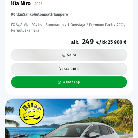
Kia Niro
2023
90 tkm
Sähkö
Automaatti
Tampere
EX 64,8 kWh 204 hv - Suomiauto / 1-Omistaja / Premium Pack / ACC /
Peruutuskamera
249
25 900 €
alk.
€/kk
Soita
Varaa auto
WhatsApp