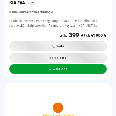
KIA EV4
2026
0 tkm
Sähkö
Automaatti
Kuopio
Fastback Business Plus Long Range - | ACC | ILP | Puolinahat |
Matrix-LED | Sähköpenkki | P.kamera | Keyless | HDA | BSM |
Ambient Light | Apple & Android | Tehdastakuu! |
399
41 900 €
alk.
€/kk
Soita
Varaa auto
WhatsApp
Tanie Lund