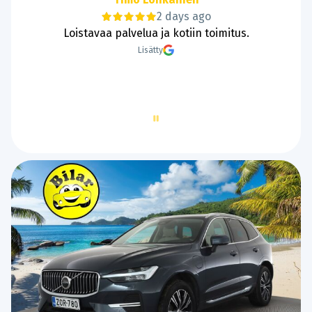
2 days ago
Hyvää ja sujuvaa kaupantekoa.
Lisätty
Page
2
of
60