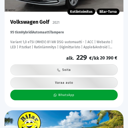
Kotiintoimitus
Bilar-Turva
Volkswagen Golf
2021
95 tkm
Hybridi
Automaatti
Tampere
Variant 1,0 eTSI (MHEV) 81 kW DSG-automaatti - | ACC | Webasto |
LED | P.tutkat | Ratinlämmitys | Digimittaristo | Apple&Android |
Suomi-auto | Merkkihuollettu | Kahdet Renkaat |
229
20 390 €
alk.
€/kk
Soita
Varaa auto
WhatsApp