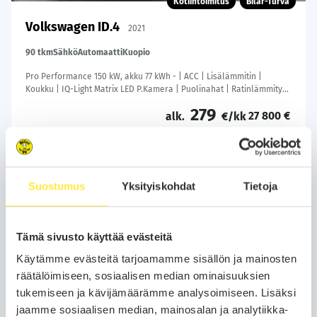
Kotiintoimitus
Bilar-Turva
Volkswagen ID.4
2021
90 tkm
Sähkö
Automaatti
Kuopio
Pro Performance 150 kW, akku 77 kWh - | ACC | Lisälämmitin |
Koukku | IQ-Light Matrix LED P.Kamera | Puolinahat | Ratinlämmitys
| Keyless | Apple&Android | 1.Om Suomi-auto | Kahdet Renkaat |
279
27 800 €
Merkkihuollettu |
alk.
€/kk
Soita
Varaa auto
Suostumus
Yksityiskohdat
Tietoja
WhatsApp
Tämä sivusto käyttää evästeitä
Käytämme evästeitä tarjoamamme sisällön ja mainosten
räätälöimiseen, sosiaalisen median ominaisuuksien
tukemiseen ja kävijämäärämme analysoimiseen. Lisäksi
jaamme sosiaalisen median, mainosalan ja analytiikka-