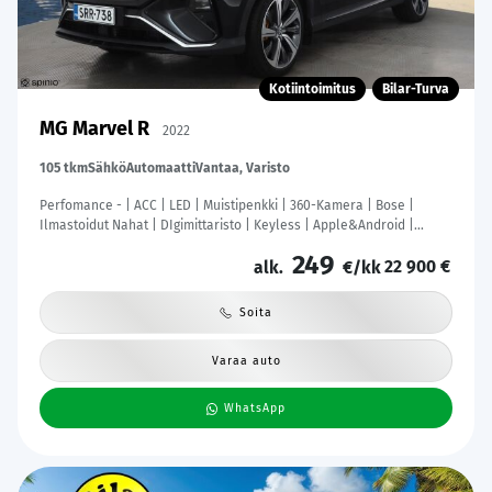
Kotiintoimitus
Bilar-Turva
MG Marvel R
2022
105 tkm
Sähkö
Automaatti
Vantaa, Varisto
Perfomance - | ACC | LED | Muistipenkki | 360-Kamera | Bose |
Ilmastoidut Nahat | DIgimittaristo | Keyless | Apple&Android |
Kahdet Renkaat |
249
22 900 €
alk.
€/kk
Soita
Varaa auto
WhatsApp