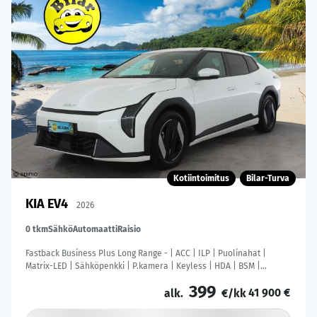
Kotiintoimitus
Bilar-Turva
KIA EV4
2026
0 tkm
Sähkö
Automaatti
Raisio
Fastback Business Plus Long Range - | ACC | ILP | Puolinahat |
Matrix-LED | Sähköpenkki | P.kamera | Keyless | HDA | BSM |
Ambient Light | Apple & Android | Tehdastakuu! |
399
41 900 €
alk.
€/kk