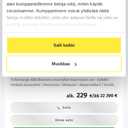
alan kumppaneillemme tietoja siitä, miten käytät
sivustoamme. Kumppanimme voivat yhdistää näitä
tietoja muihin tietoihin, joita olet antanut heille tai joita on
kerätty, kun olet käyttänyt heidän palvelujaan.
Salli kaikki
Kotiintoimitus
Bilar-Turva
Volvo XC60
2021
Muokkaa
206 tkm
Plug-in-hybridi
Automaatti
Lempäälä
T6 Recharge AWD Business Inscription Expression aut - Kahdet
renkaat aluvantein | Panorama | Webasto | Adapt.Vakkari | Koukku |
Peruutuskamera | KeylessGo | Sähköluukku | Säntilliset huollot |
229
22 390 €
alk.
€/kk
Soita
Varaa auto