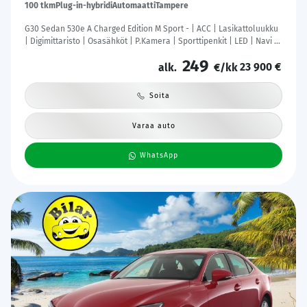
100 tkm
Plug-in-hybridi
Automaatti
Tampere
G30 Sedan 530e A Charged Edition M Sport - | ACC | Lasikattoluukku
| Digimittaristo | Osasähköt | P.Kamera | Sporttipenkit | LED | Navi |
Kahdet Renkaat |
249
23 900 €
alk.
€/kk
Soita
Varaa auto
WhatsApp