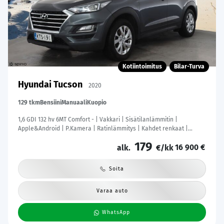
Kotiintoimitus
Bilar-Turva
Hyundai Tucson
2020
129 tkm
Bensiini
Manuaali
Kuopio
1,6 GDI 132 hv 6MT Comfort - | Vakkari | Sisätilanlämmitin |
Apple&Android | P.Kamera | Ratinlämmitys | Kahdet renkaat |
Suomi-auto |
179
16 900 €
alk.
€/kk
Soita
Varaa auto
WhatsApp