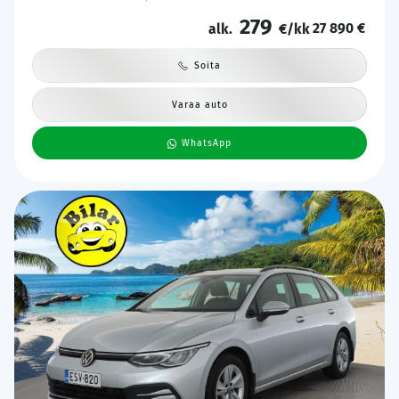
Katveavustin | Keyless | 2x Latauskaapelit | Kahdet renkaat |
279
27 890 €
Suomi-auto |
alk.
€/kk
Soita
Varaa auto
WhatsApp