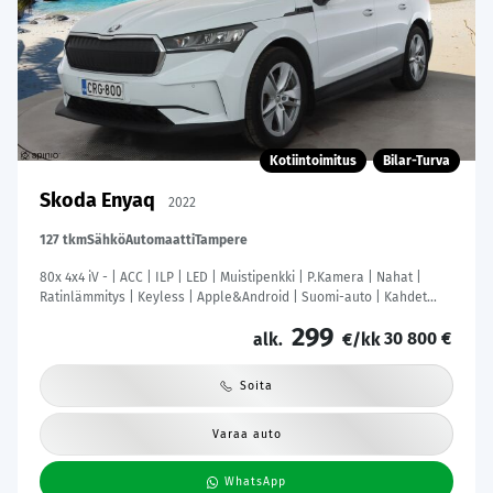
Kotiintoimitus
Bilar-Turva
Skoda Enyaq
2022
127 tkm
Sähkö
Automaatti
Tampere
80x 4x4 iV - | ACC | ILP | LED | Muistipenkki | P.Kamera | Nahat |
Ratinlämmitys | Keyless | Apple&Android | Suomi-auto | Kahdet
Renkaat | Merkkihuollettu |
299
30 800 €
alk.
€/kk
Soita
Varaa auto
WhatsApp