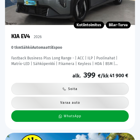
Kotiintoimitus
Bilar-Turva
KIA EV4
2026
0 tkm
Sähkö
Automaatti
Espoo
Fastback Business Plus Long Range - | ACC | ILP | Puolinahat |
Matrix-LED | Sähköpenkki | P.kamera | Keyless | HDA | BSM |
Ambient Light | Apple & Android | Tehdastakuu! |
399
41 900 €
alk.
€/kk
Soita
Varaa auto
WhatsApp