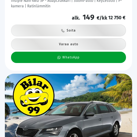
Instyle Navi 4WD 5P - Adapt.Vakkari | Suomi-auto | KeyLessGo | P-
kamera | Ratinlämmitin
149
12 750 €
alk.
€/kk
Soita
Varaa auto
WhatsApp