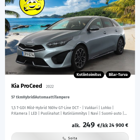
Kotiintoimitus
Bilar-Turva
Kia ProCeed
2022
57 tkm
Hybridi
Automaatti
Tampere
1,5 T-GDI Mild-Hybrid 160hv GT-Line DCT - | Vakkari | Lohko |
P.Kamera | LED | Puolinahat | Ratinlämmitys | Navi | Suomi-auto |
Kahdet Renkaat |
249
24 900 €
alk.
€/kk
Soita