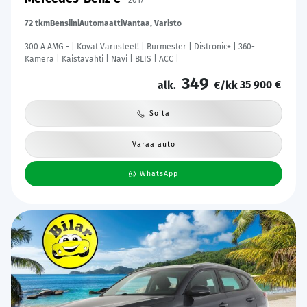
2017
72 tkm
Bensiini
Automaatti
Vantaa, Varisto
300 A AMG - | Kovat Varusteet! | Burmester | Distronic+ | 360-
Kamera | Kaistavahti | Navi | BLIS | ACC |
349
35 900 €
alk.
€/kk
Soita
Varaa auto
WhatsApp