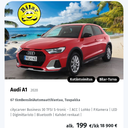
Kotiintoimitus
Bilar-Turva
Audi A1
2020
67 tkm
Bensiini
Automaatti
Vantaa, Tuupakka
citycarver Business 30 TFSI S-tronic - | ACC | Lohko | P.Kamera | LED
| Digimittaristo | Bluetooth | Kahdet renkaat |
199
18 900 €
alk.
€/kk