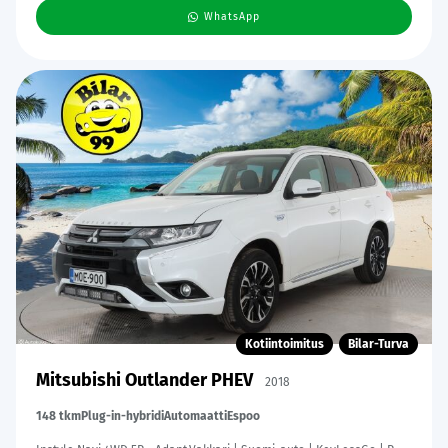
WhatsApp
Kotiintoimitus
Bilar-Turva
Mitsubishi Outlander PHEV
2018
148 tkm
Plug-in-hybridi
Automaatti
Espoo