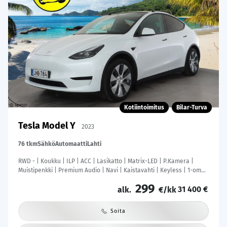
Kotiintoimitus
Bilar-Turva
Tesla Model Y
2023
76 tkm
Sähkö
Automaatti
Lahti
RWD - | Koukku | ILP | ACC | Lasikatto | Matrix-LED | P.Kamera |
Muistipenkki | Premium Audio | Navi | Kaistavahti | Keyless | 1-om
Suomi-auto | Kahdet renkaat |
299
31 400 €
alk.
€/kk
Soita