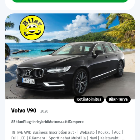
Kotiintoimitus
Bilar-Turva
Volvo V90
2020
85 tkm
Plug-in-hybridi
Automaatti
Tampere
T8 TwE AWD Business Inscription aut - | Webasto | Koukku | ACC |
Full-LED | P.Kamera | Sporttinahat Muistilla | Navi | Kaistavahti |