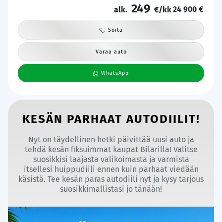
249
24 900 €
alk.
€/kk
Soita
Varaa auto
WhatsApp
KESÄN PARHAAT AUTODIILIT!
Nyt on täydellinen hetki päivittää uusi auto ja
tehdä kesän fiksuimmat kaupat Bilarilla! Valitse
suosikkisi laajasta valikoimasta ja varmista
itsellesi huippudiili ennen kuin parhaat viedään
käsistä. Tee kesän paras autodiili nyt ja kysy tarjous
suosikkimallistasi jo tänään!