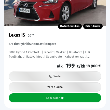
Kotiintoimitus
Bilar-Turva
Lexus IS
2017
171 tkm
Hybridi
Automaatti
Tampere
300h Hybrid A Comfort - | Facelift | Vakkari | Bluetooth | LED |
Puolinahat | Rattivaihteet | Suomi-auto | Kahdet renkaat |
Merkkihuollot |
199
18 900 €
alk.
€/kk
Soita
Varaa auto
WhatsApp