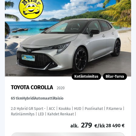
Kotiintoimitus
Bilar-Turva
TOYOTA COROLLA
2020
65 tkm
Hybridi
Automaatti
Raisio
2.0 Hybrid GR Sport - | ACC | Koukku | HUD | Puolinahat | P.Kamera |
Ratinlämmitys | LED | Kahdet Renkaat |
279
28 490 €
alk.
€/kk