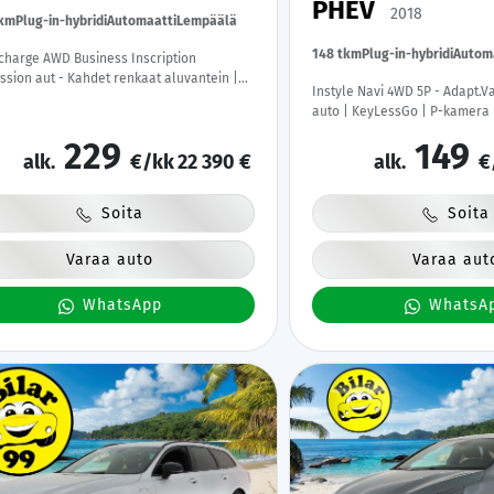
PHEV
2018
tkm
Plug-in-hybridi
Automaatti
Lempäälä
148 tkm
Plug-in-hybridi
Autom
charge AWD Business Inscription
ssion aut - Kahdet renkaat aluvantein |
Instyle Navi 4WD 5P - Adapt.V
ama | Webasto | Adapt.Vakkari | Koukku |
auto | KeyLessGo | P-kamera 
tuskamera | KeylessGo | Sähköluukku |
liset huollot |
229
149
alk.
€/kk
22 390 €
alk.
€
Soita
Soita
Varaa auto
Varaa aut
WhatsApp
WhatsA