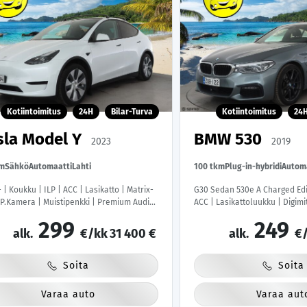
Kotiintoimitus
24H
Bilar-Turva
Kotiintoimitus
24
sla Model Y
BMW 530
2023
2019
km
Sähkö
Automaatti
Lahti
100 tkm
Plug-in-hybridi
Autom
 | Koukku | ILP | ACC | Lasikatto | Matrix-
G30 Sedan 530e A Charged Edit
 P.Kamera | Muistipenkki | Premium Audio
ACC | Lasikattoluukku | Digimit
i | Kaistavahti | Keyless | 1-om Suomi-
Osasähköt | P.Kamera | Sportti
299
249
| Kahdet renkaat |
Navi | Kahdet Renkaat |
alk.
€/kk
31 400 €
alk.
€/
Soita
Soita
Varaa auto
Varaa aut