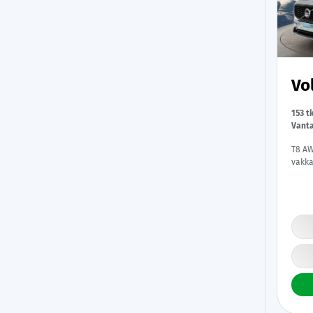
Vo
153 t
Vant
T8 AW
vakka
Apple