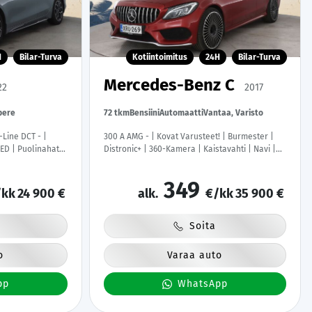
H
Bilar-Turva
Kotiintoimitus
24H
Bilar-Turva
Mercedes-Benz C
22
2017
pere
72 tkm
Bensiini
Automaatti
Vantaa, Varisto
-Line DCT - |
300 A AMG - | Kovat Varusteet! | Burmester |
ED | Puolinahat |
Distronic+ | 360-Kamera | Kaistavahti | Navi |
auto | Kahdet
BLIS | ACC |
349
kk
24 900 €
alk.
€/kk
35 900 €
Soita
o
Varaa auto
pp
WhatsApp