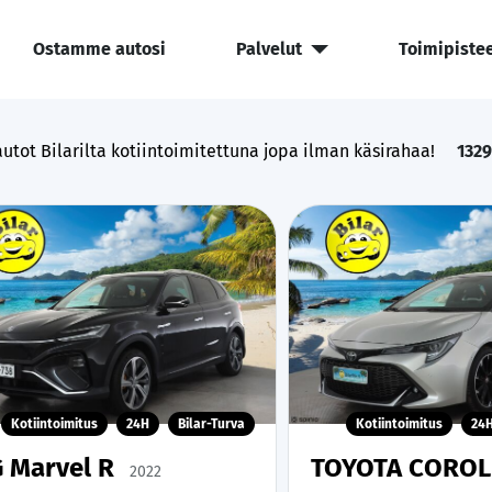
Ostamme autosi
Palvelut
Toimipiste
utot Bilarilta kotiintoimitettuna jopa ilman käsirahaa!
1329
Kotiintoimitus
24H
Bilar-Turva
Kotiintoimitus
24
 Marvel R
TOYOTA CORO
2022