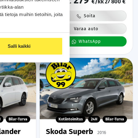
279
kk
18 900 €
alk.
€/kk
27 800 €
Kahdet Renkaat | Merkkihuollettu |
tiikka-alan
ietoja muihin tietoihin, joita
Soita
o
Varaa auto
pp
WhatsApp
Salli kaikki
H
Bilar-Turva
Kotiintoimitus
24H
Bilar-Turva
lander
Skoda Superb
2016