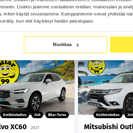
199
alk.
€/
iseen. Lisäksi jaamme sosiaalisen median, mainosalan ja analy
, miten käytät sivustoamme. Kumppanimme voivat yhdistää näitä t
Soita
n kerätty, kun olet käyttänyt heidän palvelujaan.
Varaa aut
WhatsA
Muokkaa
Kotiintoimitus
24H
Bilar-Turva
Kotiintoimitus
24
lvo XC60
Mitsubishi Out
2021