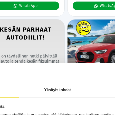
WhatsApp
WhatsA
KESÄN PARHAAT
AUTODIILIT!
 on täydellinen hetki päivittää
 auto ja tehdä kesän fiksuimmat
pat Bilarilla! Valitse suosikkisi
Kotiintoimitus
24
ajasta valikoimasta ja varmista
tsellesi huippudiili ennen kuin
Audi A1
haat viedään käsistä. Tee kesän
2020
ras autodiili nyt ja kysy tarjous
Yksityiskohdat
67 tkm
Bensiini
Automaatti
Van
suosikkimallistasi jo tänään!
citycarver Business 30 TFSI S-t
Lohko | P.Kamera | LED | Digim
itä
Bluetooth | Kahdet renkaat |
mme sisällön ja mainosten räätälöimiseen, sosiaalisen median