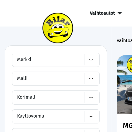
Vaihtoautot
Vaihtoa
Merkki
Malli
Korimalli
Käyttövoima
MG