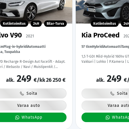
Kotiintoimitus
24H
Bilar-Turva
Kotiintoimitus
24
lvo V90
Kia ProCeed
2021
20
km
Plug-in-hybridi
Automaatti
57 tkm
Hybridi
Automaatti
Tam
aa, Tuupakka
1,5 T-GDI Mild-Hybrid 160hv GT
D Recharge R-Design Aut Facelift - Adapt.
Vakkari | Lohko | P.Kamera | L
ri / Webasto / Navi / Muistipenkit /
Ratinlämmitys | Navi | Suomi-
&Android / P.kamera
Renkaat |
249
249
alk.
€/kk
26 250 €
alk.
€/
Soita
Soita
Varaa auto
Varaa aut
WhatsApp
WhatsA