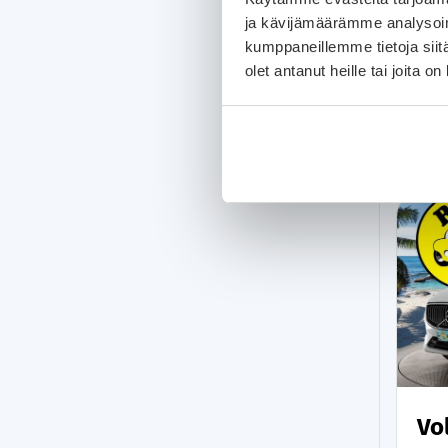
ja kävijämäärämme analysoim
kumppaneillemme tietoja siitä
olet antanut heille tai joita o
Vo