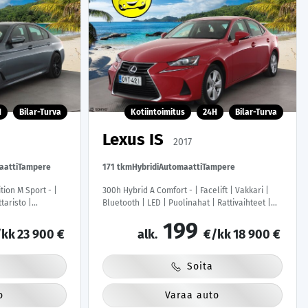
H
Bilar-Turva
Kotiintoimitus
24H
Bilar-Turva
Lexus IS
2017
aatti
Tampere
171 tkm
Hybridi
Automaatti
Tampere
ion M Sport - |
300h Hybrid A Comfort - | Facelift | Vakkari |
taristo |
Bluetooth | LED | Puolinahat | Rattivaihteet |
penkit | LED |
Suomi-auto | Kahdet renkaat | Merkkihuollot |
199
kk
23 900 €
alk.
€/kk
18 900 €
Soita
o
Varaa auto