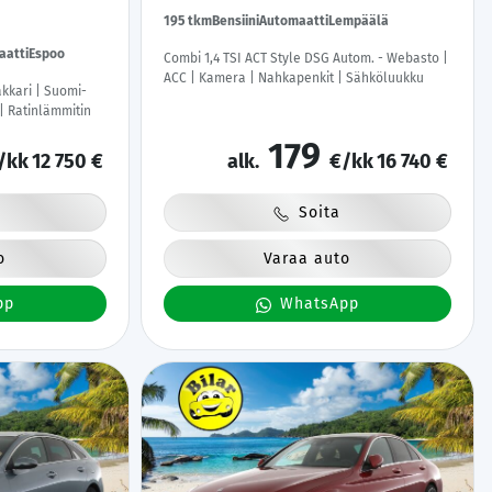
195 tkm
Bensiini
Automaatti
Lempäälä
aatti
Espoo
Combi 1,4 TSI ACT Style DSG Autom. - Webasto |
ACC | Kamera | Nahkapenkit | Sähköluukku
akkari | Suomi-
| Ratinlämmitin
179
/kk
12 750 €
alk.
€/kk
16 740 €
Soita
o
Varaa auto
pp
WhatsApp