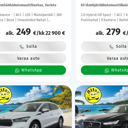
tkm
Sähkö
Automaatti
Vantaa, Varisto
65 tkm
Hybridi
Automaatti
Rais
mance - | ACC | LED | Muistipenkki | 360-
2.0 Hybrid GR Sport - | ACC | 
a | Bose | Ilmastoidut Nahat |
Puolinahat | P.Kamera | Ratin
ittaristo | Keyless | Apple&Android |
Kahdet Renkaat |
249
279
t Renkaat |
alk.
€/kk
22 900 €
alk.
€/
Soita
Soita
Varaa auto
Varaa aut
WhatsApp
WhatsA