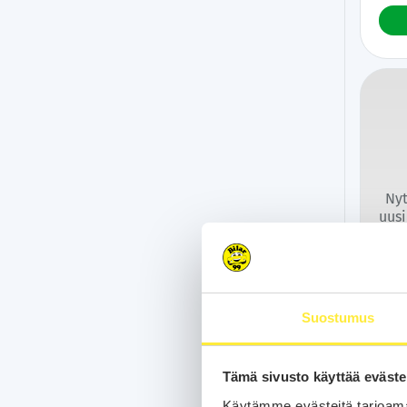
Nyt
uusi
kau
la
i
par
pa
Suostumus
Tämä sivusto käyttää eväste
Käytämme evästeitä tarjoama