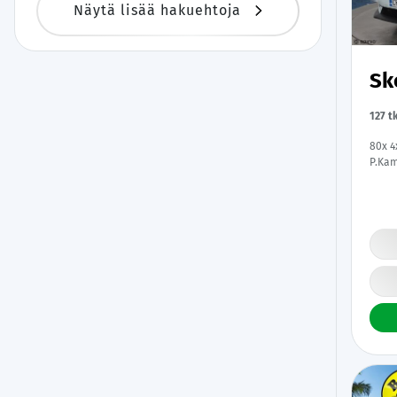
Näytä lisää hakuehtoja
Sk
127 t
80x 4x
P.Kam
Apple
| Mer