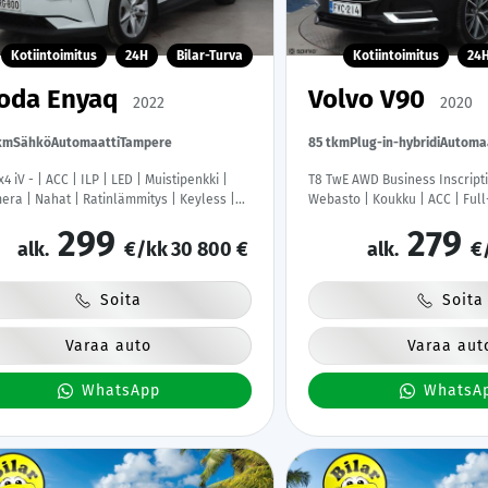
Kotiintoimitus
24H
Bilar-Turva
Kotiintoimitus
24
oda Enyaq
Volvo V90
2022
2020
km
Sähkö
Automaatti
Tampere
85 tkm
Plug-in-hybridi
Automa
4 iV - | ACC | ILP | LED | Muistipenkki |
T8 TwE AWD Business Inscripti
era | Nahat | Ratinlämmitys | Keyless |
Webasto | Koukku | ACC | Full
&Android | Suomi-auto | Kahdet Renkaat
Sporttinahat Muistilla | Navi |
299
279
kkihuollettu |
Katveavustin | Keyless | 2x La
alk.
€/kk
30 800 €
alk.
€
Kahdet renkaat | Suomi-auto 
Soita
Soita
Varaa auto
Varaa aut
WhatsApp
WhatsA