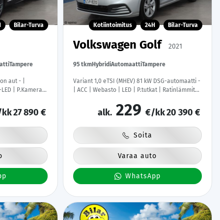
H
Bilar-Turva
Kotiintoimitus
24H
Bilar-Turva
Volkswagen Golf
2021
atti
Tampere
95 tkm
Hybridi
Automaatti
Tampere
on aut - |
Variant 1,0 eTSI (MHEV) 81 kW DSG-automaatti -
-LED | P.Kamera |
| ACC | Webasto | LED | P.tutkat | Ratinlämmitys
 Kaistavahti |
| Digimittaristo | Apple&Android | Suomi-auto |
229
tauskaapelit |
Merkkihuollettu | Kahdet Renkaat |
/kk
27 890 €
alk.
€/kk
20 390 €
|
Soita
o
Varaa auto
pp
WhatsApp