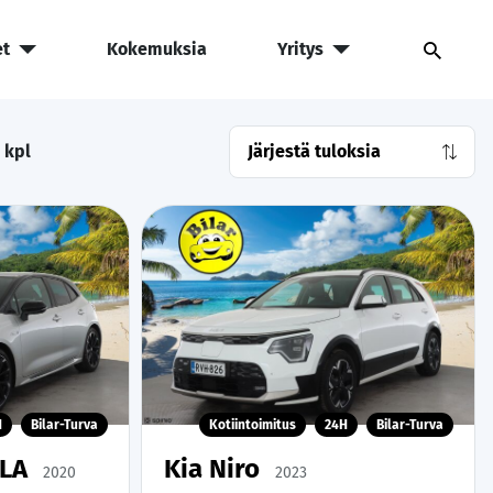
et
Kokemuksia
Yritys
kpl
H
Bilar-Turva
Kotiintoimitus
24H
Bilar-Turva
LLA
Kia Niro
2020
2023