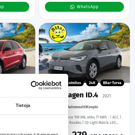
pp
WhatsApp
H
Bilar-Turva
Kotiintoimitus
24H
Bilar-Turva
Volkswagen ID.4
2021
Tietoja
taa, Tuupakka
90 tkm
Sähkö
Automaatti
Kuopio
ronic - | ACC |
Pro Performance 150 kW, akku 77 kWh - | ACC |
ittaristo |
Lisälämmitin | Koukku | IQ-Light Matrix LED
P.Kamera | Puolinahat | Ratinlämmitys |
Keyless | Apple&Android | 1.Om Suomi-auto |
 ominaisuuksien tukemiseen