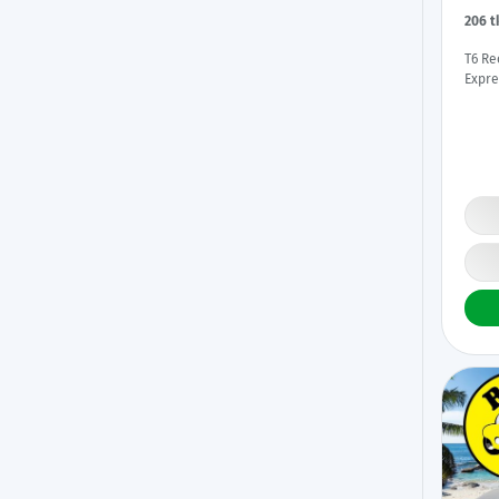
206 
T6 Re
Expre
Panor
Peruu
Säntil