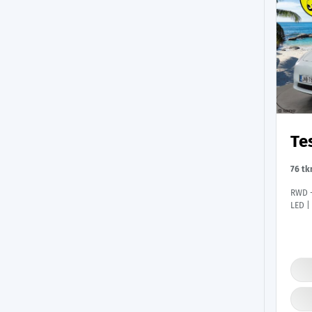
Te
76 t
RWD -
LED |
| Nav
auto 