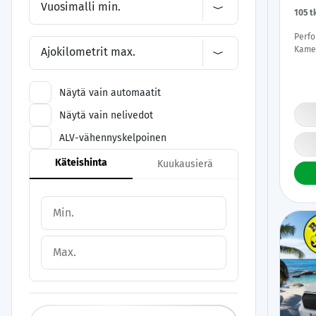
Vuosimalli min.
105 
Perfo
Kamer
Ajokilometrit max.
DIgim
Kahde
Näytä vain automaatit
Näytä vain nelivedot
ALV-vähennyskelpoinen
Käteishinta
Kuukausierä