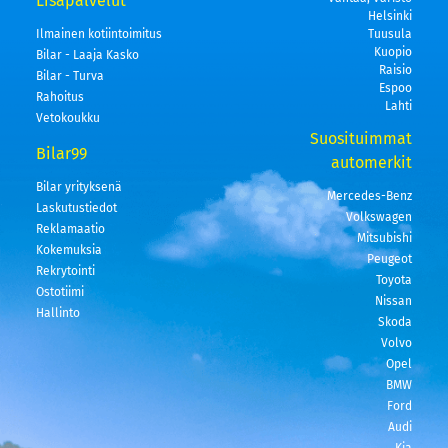
Lisäpalvelut
Helsinki
Ilmainen kotiintoimitus
Tuusula
Kuopio
Bilar - Laaja Kasko
Raisio
Bilar - Turva
Espoo
Rahoitus
Lahti
Vetokoukku
Suosituimmat
Bilar99
automerkit
Bilar yrityksenä
Mercedes-Benz
Laskutustiedot
Volkswagen
Reklamaatio
Mitsubishi
Kokemuksia
Peugeot
Rekrytointi
Toyota
Ostotiimi
Nissan
Hallinto
Skoda
Volvo
Opel
BMW
Ford
Audi
Kia