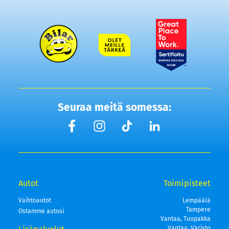
Seuraa meitä somessa:
Autot
Toimipisteet
Vaihtoautot
Lempäälä
Tampere
Ostamme autosi
Vantaa, Tuupakka
Vantaa, Varisto