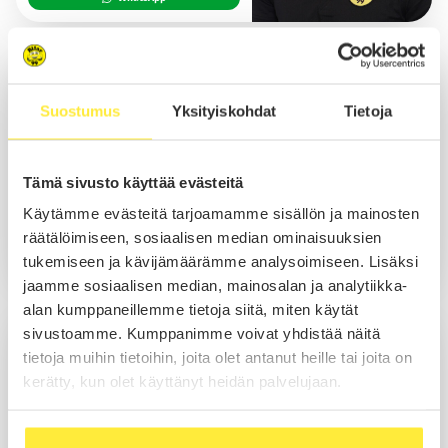
Joonas Aunesluoma
Myynti
Suostumus
Yksityiskohdat
Tietoja
Tämä sivusto käyttää evästeitä
Soita
Käytämme evästeitä tarjoamamme sisällön ja mainosten
Sähköposti
räätälöimiseen, sosiaalisen median ominaisuuksien
WhatsApp
tukemiseen ja kävijämäärämme analysoimiseen. Lisäksi
jaamme sosiaalisen median, mainosalan ja analytiikka-
alan kumppaneillemme tietoja siitä, miten käytät
Aleksi Lindgren
sivustoamme. Kumppanimme voivat yhdistää näitä
Myynti
tietoja muihin tietoihin, joita olet antanut heille tai joita on
kerätty, kun olet käyttänyt heidän palvelujaan.