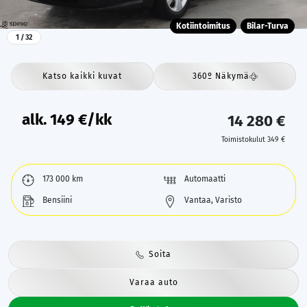
Kotiintoimitus
Bilar-Turva
1
/ 32
Katso kaikki kuvat
360º Näkymä
alk.
149
€/kk
14 280 €
Toimistokulut 349 €
173 000 km
Automaatti
Bensiini
Vantaa, Varisto
Soita
Varaa auto