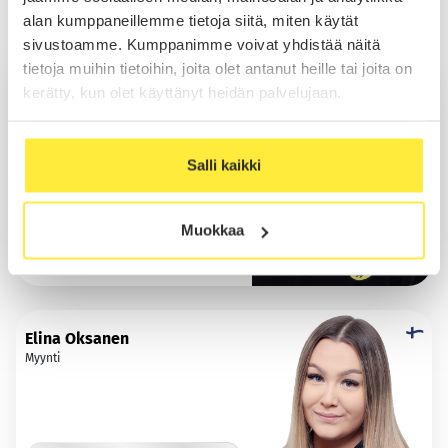
alan kumppaneillemme tietoja siitä, miten käytät
Myynti Helsinki
sivustoamme. Kumppanimme voivat yhdistää näitä
tietoja muihin tietoihin, joita olet antanut heille tai joita on
Sakari Cronström
kerätty, kun olet käyttänyt heidän palvelujaan.
Myynti
Salli kaikki
Soita
Muokkaa
Sähköposti
WhatsApp
Elina Oksanen
Myynti