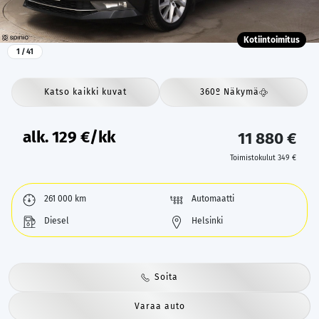
Kotiintoimitus
1
/ 41
Katso kaikki kuvat
360º Näkymä
alk.
129
€/kk
11 880 €
Toimistokulut 349 €
261 000 km
Automaatti
Diesel
Helsinki
Soita
Varaa auto