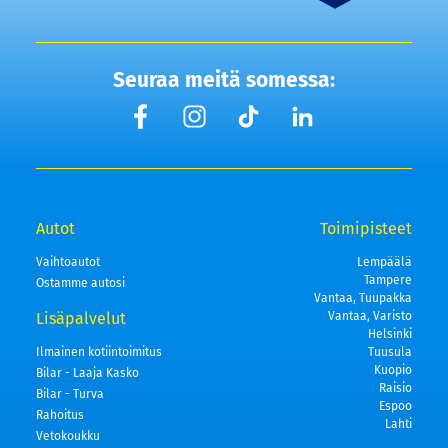
Seuraa meitä somessa:
Autot
Toimipisteet
Vaihtoautot
Lempäälä
Tampere
Ostamme autosi
Vantaa, Tuupakka
Lisäpalvelut
Vantaa, Varisto
Helsinki
Ilmainen kotiintoimitus
Tuusula
Kuopio
Bilar - Laaja Kasko
Raisio
Bilar - Turva
Espoo
Rahoitus
Lahti
Vetokoukku