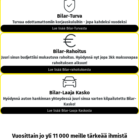
Bilar-Turva
Turvaa odottamattomiin korjauskuluihin - jopa kahdeksi vuodeksi
Lue lisää Bilar-Turvasta
Bilar-Rahoitus
Juuri sinun budjettiisi mukautuva rahoitus. Hyödynnä nyt jopa 3kk maksuvapaa
rahoituksen alkuun!
Lue lisää Bilar-rahoituksesta
Bilar-Laaja Kasko
Hyödynnä auton hankinnan yhteydessä juuri sinua varten kilpailutettu Bilar-
Kasko!
Lue lisää Bilar-Laaja Kaskosta
Bilar-Kotiintoimitus
Vuosittain jo yli 11 000 meille tärkeää ihmistä