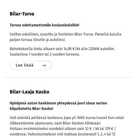
Bilar-Turva
Turvaa odottamattomiin korjauskuluihin!
Valitse edullinen, suosittu ja huoleton Bilar-Turva. Pienellä kululla
paljon turvaa Sinulle ja autollesi.
Rahoituksella hinta alkaen vain 14,90 €/kk alle 220kW autoihin.
Saatavissa 1 vuoden tai 2 vuoden turvana.
Lue lisää
Bilar-Laaja Kasko
Hyödynnä auton hankinnan yhteydessä juuri sinua varten
kilpailutettu Bilar-Kasko!
Voit säästää pelkässä kaskossa jopa yli 1000 euroa/vuosi! Kun ostat
liikkeestämme ajoneuvon, saat Bilar-Kaskon kiinteään
hintaan ensimmäiseksi vuodeksi alkaen vain 32 € / kk tai 379 € /
vuodessa.
Vakuutusmaksun voit maksaa joustavasti 1, 2, 4 tai 12