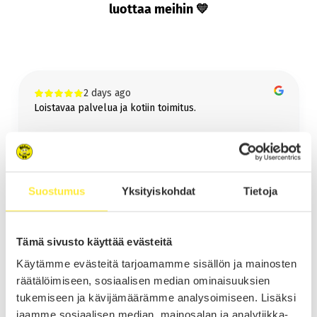
Tarjoamme ilmaisen kotiintoimituksen kaikkiin yli 6000€ hintaisiin autoihin
luottaa meihin 💛
koko Suomeen!
Lue lisää kotiintoimituksesta
Bilar-Vetokoukku
2 days ago
Vetokoukku jälkiasennettuna samaan pakettiin helposti ja vaivattomasti!
Loistavaa palvelua ja kotiin toimitus.
Lue lisää vetokoukusta
Suostumus
Yksityiskohdat
Tietoja
Timo Lonkainen
Page
Tämä sivusto käyttää evästeitä
1
1 / 60
Käytämme evästeitä tarjoamamme sisällön ja mainosten
of
räätälöimiseen, sosiaalisen median ominaisuuksien
60
tukemiseen ja kävijämäärämme analysoimiseen. Lisäksi
jaamme sosiaalisen median, mainosalan ja analytiikka-