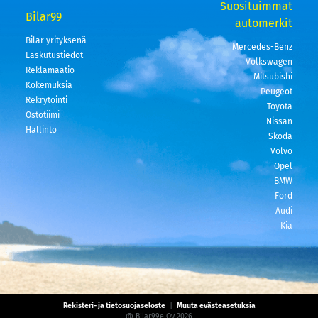
Suosituimmat
Bilar99
automerkit
Bilar yrityksenä
Mercedes-Benz
Laskutustiedot
Volkswagen
Reklamaatio
Mitsubishi
Kokemuksia
Peugeot
Rekrytointi
Toyota
Ostotiimi
Nissan
Hallinto
Skoda
Volvo
Opel
BMW
Ford
Audi
Kia
Rekisteri- ja tietosuojaseloste
|
Muuta evästeasetuksia
@ Bilar99e Oy 2026