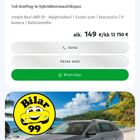
148 tkm
Plug-in-hybridi
Automaatti
Espoo
Instyle Navi 4WD 5P - Adapt.Vakkari | Suomi-auto | KeyLessGo | P-
kamera | Ratinlämmitin
149
12 750 €
alk.
€/kk
Soita
Varaa auto
WhatsApp