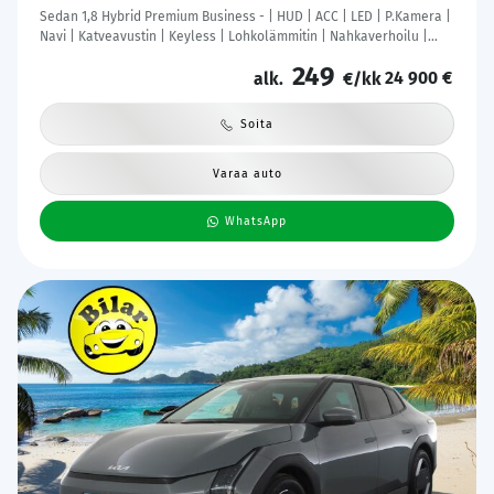
Sedan 1,8 Hybrid Premium Business - | HUD | ACC | LED | P.Kamera |
Navi | Katveavustin | Keyless | Lohkolämmitin | Nahkaverhoilu |
Kaistavahti | 1-om Suomi-auto | Kahdet renkaat |
249
24 900 €
alk.
€/kk
Soita
Varaa auto
WhatsApp