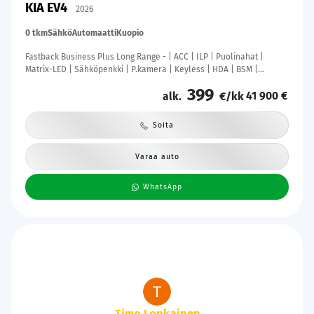
KIA EV4
2026
0 tkm
Sähkö
Automaatti
Kuopio
Fastback Business Plus Long Range - | ACC | ILP | Puolinahat |
Matrix-LED | Sähköpenkki | P.kamera | Keyless | HDA | BSM |
Ambient Light | Apple & Android | Tehdastakuu! |
399
41 900 €
alk.
€/kk
Soita
Varaa auto
WhatsApp
Tanie Lund