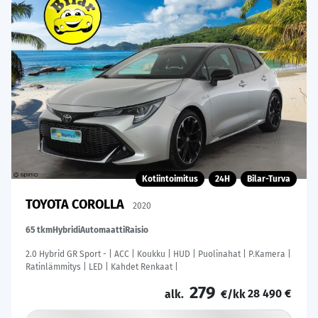
Kotiintoimitus
24H
Bilar-Turva
TOYOTA COROLLA
2020
65 tkm
Hybridi
Automaatti
Raisio
2.0 Hybrid GR Sport - | ACC | Koukku | HUD | Puolinahat | P.Kamera |
Ratinlämmitys | LED | Kahdet Renkaat |
279
28 490 €
alk.
€/kk