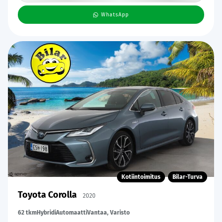
WhatsApp
Kotiintoimitus
Bilar-Turva
Toyota Corolla
2020
62 tkm
Hybridi
Automaatti
Vantaa, Varisto