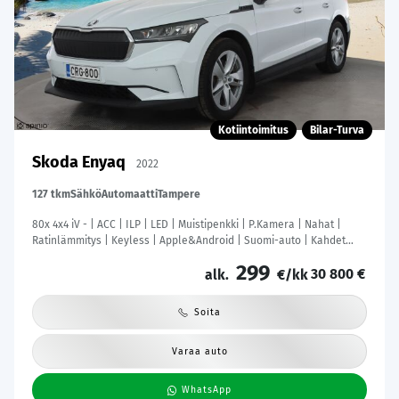
Kotiintoimitus
Bilar-Turva
Skoda Enyaq
2022
127 tkm
Sähkö
Automaatti
Tampere
80x 4x4 iV - | ACC | ILP | LED | Muistipenkki | P.Kamera | Nahat |
Ratinlämmitys | Keyless | Apple&Android | Suomi-auto | Kahdet
Renkaat | Merkkihuollettu |
299
30 800 €
alk.
€/kk
Soita
Varaa auto
WhatsApp