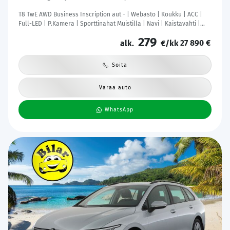
T8 TwE AWD Business Inscription aut - | Webasto | Koukku | ACC |
Full-LED | P.Kamera | Sporttinahat Muistilla | Navi | Kaistavahti |
Katveavustin | Keyless | 2x Latauskaapelit | Kahdet renkaat |
279
27 890 €
Suomi-auto |
alk.
€/kk
Soita
Varaa auto
WhatsApp