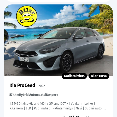
Kotiintoimitus
Bilar-Turva
Kia ProCeed
2022
57 tkm
Hybridi
Automaatti
Tampere
1,5 T-GDI Mild-Hybrid 160hv GT-Line DCT - | Vakkari | Lohko |
P.Kamera | LED | Puolinahat | Ratinlämmitys | Navi | Suomi-auto |
Kahdet Renkaat |