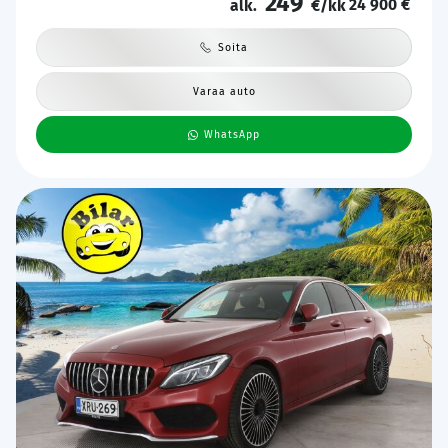
249
24 900 €
alk.
€/kk
Soita
Varaa auto
WhatsApp