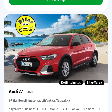
WhatsApp
Kotiintoimitus
Bilar-Turva
Audi A1
2020
67 tkm
Bensiini
Automaatti
Vantaa, Tuupakka
citycarver Business 30 TFSI S-tronic - | ACC | Lohko | P.Kamera | LED