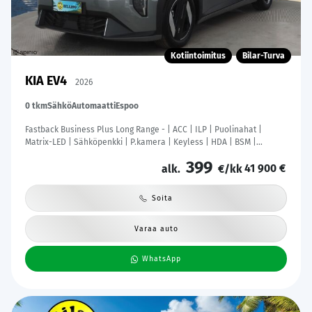
Kotiintoimitus
Bilar-Turva
KIA EV4
2026
0 tkm
Sähkö
Automaatti
Espoo
Fastback Business Plus Long Range - | ACC | ILP | Puolinahat |
Matrix-LED | Sähköpenkki | P.kamera | Keyless | HDA | BSM |
Ambient Light | Apple & Android | Tehdastakuu! |
399
41 900 €
alk.
€/kk
Soita
Varaa auto
WhatsApp