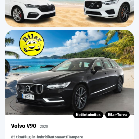
Kotiintoimitus
Bilar-Turva
Volvo V90
2020
85 tkm
Plug-in-hybridi
Automaatti
Tampere