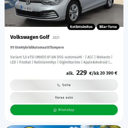
Kotiintoimitus
Bilar-Turva
Volkswagen Golf
2021
95 tkm
Hybridi
Automaatti
Tampere
Variant 1,0 eTSI (MHEV) 81 kW DSG-automaatti - | ACC | Webasto |
LED | P.tutkat | Ratinlämmitys | Digimittaristo | Apple&Android |
Suomi-auto | Merkkihuollettu | Kahdet Renkaat |
229
20 390 €
alk.
€/kk
Soita
Varaa auto
WhatsApp