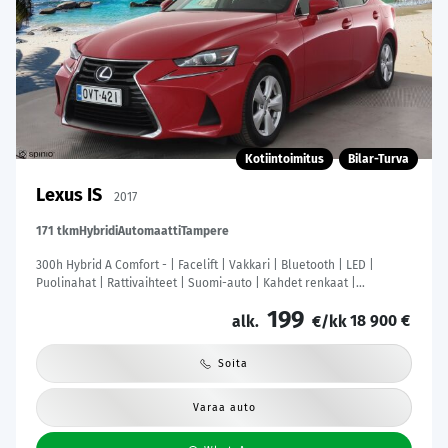
Kotiintoimitus
Bilar-Turva
Lexus IS
2017
171 tkm
Hybridi
Automaatti
Tampere
300h Hybrid A Comfort - | Facelift | Vakkari | Bluetooth | LED |
Puolinahat | Rattivaihteet | Suomi-auto | Kahdet renkaat |
Merkkihuollot |
199
18 900 €
alk.
€/kk
Soita
Varaa auto