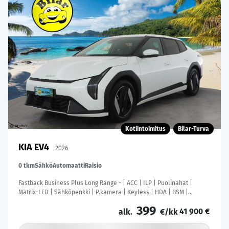
Kotiintoimitus
Bilar-Turva
KIA EV4
2026
0 tkm
Sähkö
Automaatti
Raisio
Fastback Business Plus Long Range - | ACC | ILP | Puolinahat |
Matrix-LED | Sähköpenkki | P.kamera | Keyless | HDA | BSM |
Ambient Light | Apple & Android | Tehdastakuu! |
399
41 900 €
alk.
€/kk