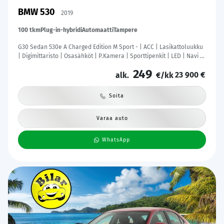
BMW 530
2019
100 tkm
Plug-in-hybridi
Automaatti
Tampere
G30 Sedan 530e A Charged Edition M Sport - | ACC | Lasikattoluukku
| Digimittaristo | Osasähköt | P.Kamera | Sporttipenkit | LED | Navi |
Kahdet Renkaat |
249
23 900 €
alk.
€/kk
Soita
Varaa auto
WhatsApp