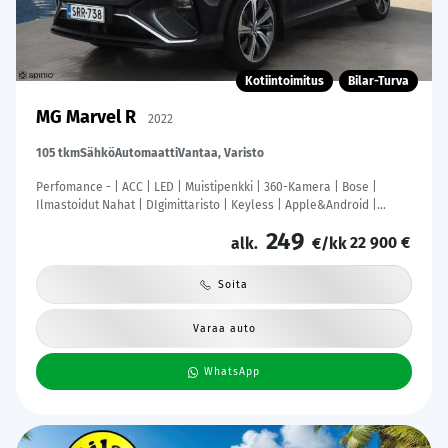
Kotiintoimitus
Bilar-Turva
MG Marvel R
2022
105 tkm
Sähkö
Automaatti
Vantaa, Varisto
Perfomance - | ACC | LED | Muistipenkki | 360-Kamera | Bose |
Ilmastoidut Nahat | DIgimittaristo | Keyless | Apple&Android |
Kahdet Renkaat |
249
22 900 €
alk.
€/kk
Soita
Varaa auto
WhatsApp