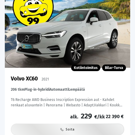
Kotiintoimitus
Bilar-Turva
Volvo XC60
2021
206 tkm
Plug-in-hybridi
Automaatti
Lempäälä
T6 Recharge AWD Business Inscription Expression aut - Kahdet
renkaat aluvantein | Panorama | Webasto | Adapt.Vakkari | Koukku |
Peruutuskamera | KeylessGo | Sähköluukku | Säntilliset huollot |
229
22 390 €
alk.
€/kk
Soita