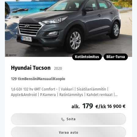
Kotiintoimitus
Bilar-Turva
Hyundai Tucson
2020
129 tkm
Bensiini
Manuaali
Kuopio
1,6 GDI 132 hv 6MT Comfort - | Vakkari | Sisätilanlämmitin |
Apple&Android | P.Kamera | Ratinlämmitys | Kahdet renkaat |
Suomi-auto |
179
16 900 €
alk.
€/kk
Soita
Varaa auto