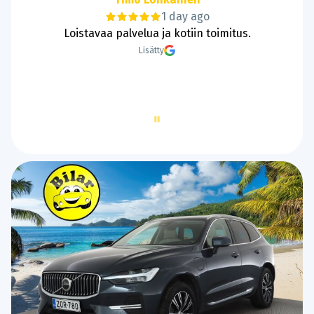
1 day ago
Hyvää ja sujuvaa kaupantekoa.
Lisätty
Page
2
of
60