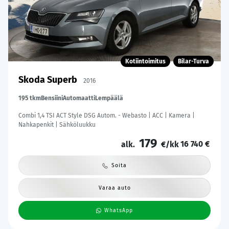
Kotiintoimitus
Bilar-Turva
Skoda Superb
2016
195 tkm
Bensiini
Automaatti
Lempäälä
Combi 1,4 TSI ACT Style DSG Autom. - Webasto | ACC | Kamera |
Nahkapenkit | Sähköluukku
179
16 740 €
alk.
€/kk
Soita
Varaa auto
WhatsApp