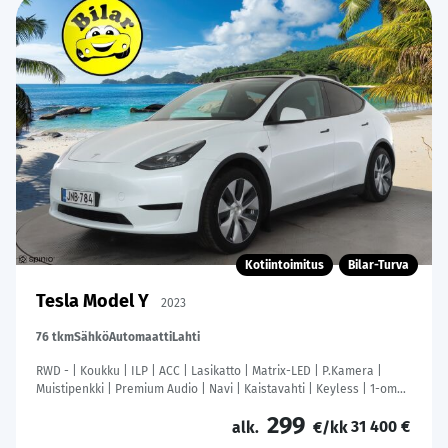
Kotiintoimitus
Bilar-Turva
Tesla Model Y
2023
76 tkm
Sähkö
Automaatti
Lahti
RWD - | Koukku | ILP | ACC | Lasikatto | Matrix-LED | P.Kamera |
Muistipenkki | Premium Audio | Navi | Kaistavahti | Keyless | 1-om
Suomi-auto | Kahdet renkaat |
299
31 400 €
alk.
€/kk