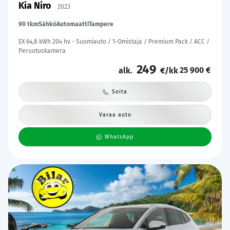
Kia Niro
2023
90 tkm
Sähkö
Automaatti
Tampere
EX 64,8 kWh 204 hv - Suomiauto / 1-Omistaja / Premium Pack / ACC /
Peruutuskamera
249
25 900 €
alk.
€/kk
Soita
Varaa auto
WhatsApp