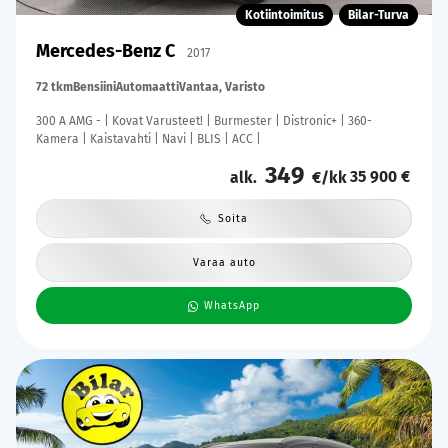
Kotiintoimitus
Bilar-Turva
Mercedes-Benz C
2017
72 tkm
Bensiini
Automaatti
Vantaa, Varisto
300 A AMG - | Kovat Varusteet! | Burmester | Distronic+ | 360-
Kamera | Kaistavahti | Navi | BLIS | ACC |
349
35 900 €
alk.
€/kk
Soita
Varaa auto
WhatsApp