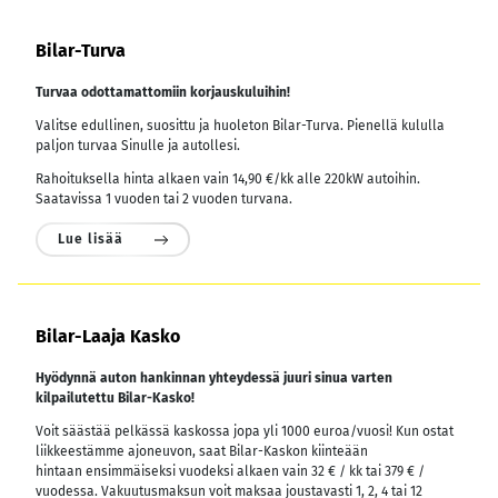
Bilar-Turva
Turvaa odottamattomiin korjauskuluihin!
Valitse edullinen, suosittu ja huoleton Bilar-Turva. Pienellä kululla
paljon turvaa Sinulle ja autollesi.
Rahoituksella hinta alkaen vain 14,90 €/kk alle 220kW autoihin.
Saatavissa 1 vuoden tai 2 vuoden turvana.
Lue lisää
Bilar-Laaja Kasko
Hyödynnä auton hankinnan yhteydessä juuri sinua varten
kilpailutettu Bilar-Kasko!
Voit säästää pelkässä kaskossa jopa yli 1000 euroa/vuosi! Kun ostat
liikkeestämme ajoneuvon, saat Bilar-Kaskon kiinteään
hintaan ensimmäiseksi vuodeksi alkaen vain 32 € / kk tai 379 € /
vuodessa.
Vakuutusmaksun voit maksaa joustavasti 1, 2, 4 tai 12