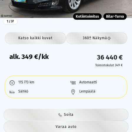
Kotiintoimitus
Bilar-Turva
1
/ 37
Katso kaikki kuvat
360º Näkymä
alk.
349
€/kk
36 440 €
Toimistokulut 349 €
115 773 km
Automaatti
Sähkö
Lempäälä
Soita
Varaa auto