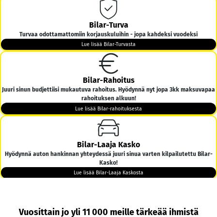
Bilar-Turva
Turvaa odottamattomiin korjauskuluihin - jopa kahdeksi vuodeksi
Lue lisää Bilar-Turvasta
Bilar-Rahoitus
Juuri sinun budjettiisi mukautuva rahoitus. Hyödynnä nyt jopa 3kk maksuvapaa
rahoituksen alkuun!
Lue lisää Bilar-rahoituksesta
Bilar-Laaja Kasko
Hyödynnä auton hankinnan yhteydessä juuri sinua varten kilpailutettu Bilar-
Kasko!
Lue lisää Bilar-Laaja Kaskosta
Bilar-Kotiintoimitus
Vuosittain jo yli 11 000 meille tärkeää ihmistä