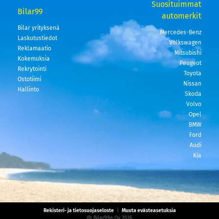
Suosituimmat
Bilar99
automerkit
Bilar yrityksenä
Mercedes-Benz
Laskutustiedot
Volkswagen
Reklamaatio
Mitsubishi
Kokemuksia
Peugeot
Rekrytointi
Toyota
Ostotiimi
Nissan
Hallinto
Skoda
Volvo
Opel
BMW
Ford
Audi
Kia
Rekisteri- ja tietosuojaseloste
|
Muuta evästeasetuksia
@ Bilar99e Oy 2026