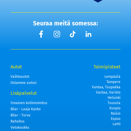
Seuraa meitä somessa:
Autot
Toimipisteet
Vaihtoautot
Lempäälä
Tampere
Ostamme autosi
Vantaa, Tuupakka
Lisäpalvelut
Vantaa, Varisto
Helsinki
Ilmainen kotiintoimitus
Tuusula
Kuopio
Bilar - Laaja Kasko
Raisio
Bilar - Turva
Espoo
Rahoitus
Lahti
Vetokoukku