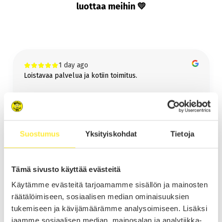
Tarjoamme ilmaisen kotiintoimituksen kaikkiin yli 6000€ hintaisiin autoihin
luottaa meihin 💛
koko Suomeen!
Lue lisää kotiintoimituksesta
Bilar-Vetokoukku
1 day ago
Vetokoukku jälkiasennettuna samaan pakettiin helposti ja vaivattomasti!
Loistavaa palvelua ja kotiin toimitus.
Lue lisää vetokoukusta
Suostumus
Yksityiskohdat
Tietoja
Timo Lonkainen
Page
Tämä sivusto käyttää evästeitä
1
1 / 60
Käytämme evästeitä tarjoamamme sisällön ja mainosten
of
räätälöimiseen, sosiaalisen median ominaisuuksien
60
tukemiseen ja kävijämäärämme analysoimiseen. Lisäksi
jaamme sosiaalisen median, mainosalan ja analytiikka-