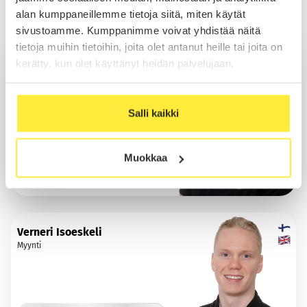
alan kumppaneillemme tietoja siitä, miten käytät
Myynti Lempäälä
sivustoamme. Kumppanimme voivat yhdistää näitä
tietoja muihin tietoihin, joita olet antanut heille tai joita on
Kasimir Ojala
kerätty, kun olet käyttänyt heidän palvelujaan.
Myynti
Salli kaikki
Soita
Muokkaa
Sähköposti
WhatsApp
Verneri Isoeskeli
Myynti