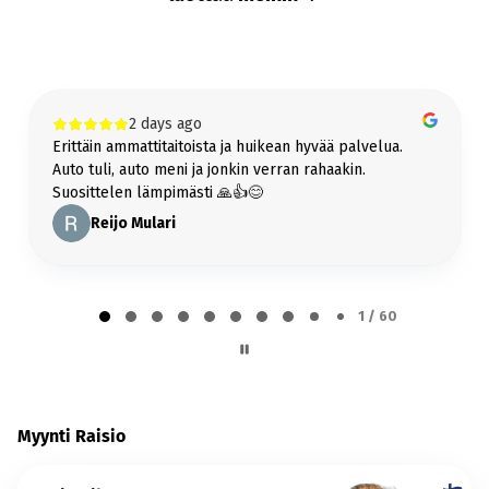
koko Suomeen!
Lue lisää kotiintoimituksesta
Bilar-Vetokoukku
2 days ago
Vetokoukku jälkiasennettuna samaan pakettiin helposti ja vaivattomasti!
Erittäin ammattitaitoista ja huikean hyvää palvelua.
Lue lisää vetokoukusta
Auto tuli, auto meni ja jonkin verran rahaakin.
Suosittelen lämpimästi 🙏👍😊
Reijo Mulari
Page
1
1 / 60
of
60
Myynti Raisio