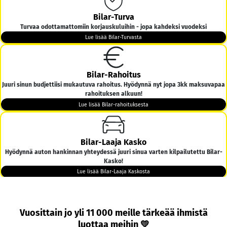
Bilar-Turva
Turvaa odottamattomiin korjauskuluihin - jopa kahdeksi vuodeksi
Lue lisää Bilar-Turvasta
Bilar-Rahoitus
Juuri sinun budjettiisi mukautuva rahoitus. Hyödynnä nyt jopa 3kk maksuvapaa
rahoituksen alkuun!
Lue lisää Bilar-rahoituksesta
Bilar-Laaja Kasko
Hyödynnä auton hankinnan yhteydessä juuri sinua varten kilpailutettu Bilar-
Kasko!
Lue lisää Bilar-Laaja Kaskosta
Bilar-Kotiintoimitus
Vuosittain jo yli 11 000 meille tärkeää ihmistä
Tarjoamme ilmaisen kotiintoimituksen kaikkiin yli 6000€ hintaisiin autoihin
luottaa meihin 💛