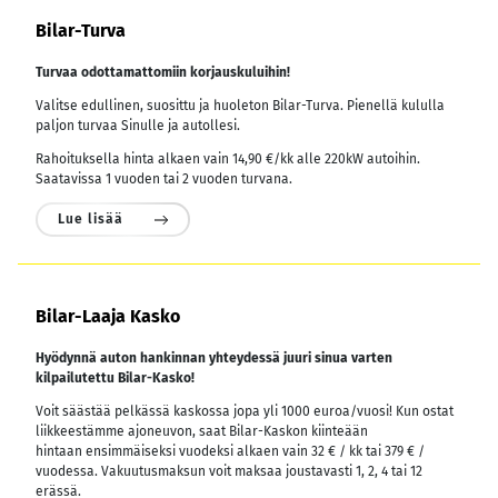
Bilar-Turva
Turvaa odottamattomiin korjauskuluihin!
Valitse edullinen, suosittu ja huoleton Bilar-Turva. Pienellä kululla
paljon turvaa Sinulle ja autollesi.
Rahoituksella hinta alkaen vain 14,90 €/kk alle 220kW autoihin.
Saatavissa 1 vuoden tai 2 vuoden turvana.
Lue lisää
Bilar-Laaja Kasko
Hyödynnä auton hankinnan yhteydessä juuri sinua varten
kilpailutettu Bilar-Kasko!
Voit säästää pelkässä kaskossa jopa yli 1000 euroa/vuosi! Kun ostat
liikkeestämme ajoneuvon, saat Bilar-Kaskon kiinteään
hintaan ensimmäiseksi vuodeksi alkaen vain 32 € / kk tai 379 € /
vuodessa.
Vakuutusmaksun voit maksaa joustavasti 1, 2, 4 tai 12
erässä.