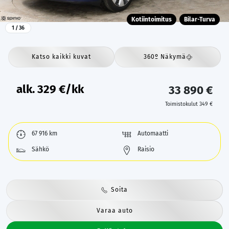
Kotiintoimitus
Bilar-Turva
1
/ 36
Katso kaikki kuvat
360º Näkymä
alk.
329
€/kk
33 890 €
Toimistokulut 349 €
67 916 km
Automaatti
Sähkö
Raisio
Soita
Varaa auto