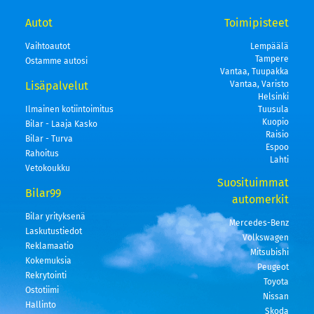
Autot
Toimipisteet
Vaihtoautot
Lempäälä
Tampere
Ostamme autosi
Vantaa, Tuupakka
Lisäpalvelut
Vantaa, Varisto
Helsinki
Ilmainen kotiintoimitus
Tuusula
Kuopio
Bilar - Laaja Kasko
Raisio
Bilar - Turva
Espoo
Rahoitus
Lahti
Vetokoukku
Suosituimmat
Bilar99
automerkit
Bilar yrityksenä
Mercedes-Benz
Laskutustiedot
Volkswagen
Reklamaatio
Mitsubishi
Kokemuksia
Peugeot
Rekrytointi
Toyota
Ostotiimi
Nissan
Hallinto
Skoda