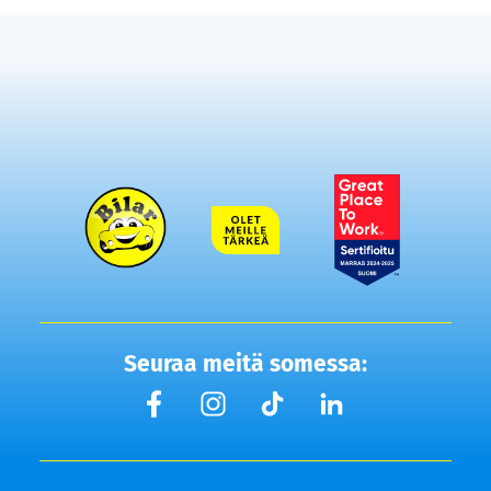
Seuraa meitä somessa: