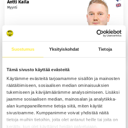
Antti Kaila
Myynti
Soita
Sähköposti
Suostumus
Yksityiskohdat
Tietoja
WhatsApp
Tämä sivusto käyttää evästeitä
Caius Manelius
Käytämme evästeitä tarjoamamme sisällön ja mainosten
Myynti
räätälöimiseen, sosiaalisen median ominaisuuksien
tukemiseen ja kävijämäärämme analysoimiseen. Lisäksi
jaamme sosiaalisen median, mainosalan ja analytiikka-
alan kumppaneillemme tietoja siitä, miten käytät
Soita
sivustoamme. Kumppanimme voivat yhdistää näitä
Sähköposti
tietoja muihin tietoihin, joita olet antanut heille tai joita on
kerätty, kun olet käyttänyt heidän palvelujaan.
WhatsApp