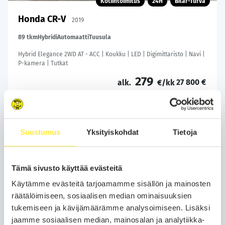
Kotiintoimitus
24H
Bilar-Turva
Honda CR-V
2019
89 tkm
Hybridi
Automaatti
Tuusula
Hybrid Elegance 2WD AT - ACC | Koukku | LED | Digimittaristo | Navi |
P-kamera | Tutkat
279
27 800 €
alk.
€/kk
Soita
Varaa auto
Suostumus
Yksityiskohdat
Tietoja
WhatsApp
Tämä sivusto käyttää evästeitä
Käytämme evästeitä tarjoamamme sisällön ja mainosten
räätälöimiseen, sosiaalisen median ominaisuuksien
tukemiseen ja kävijämäärämme analysoimiseen. Lisäksi
jaamme sosiaalisen median, mainosalan ja analytiikka-