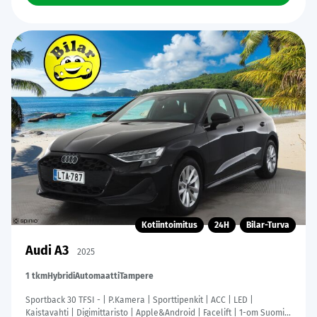
Kotiintoimitus
24H
Bilar-Turva
Audi A3
2025
1 tkm
Hybridi
Automaatti
Tampere
Sportback 30 TFSI - | P.Kamera | Sporttipenkit | ACC | LED |
Kaistavahti | Digimittaristo | Apple&Android | Facelift | 1-om Suomi-