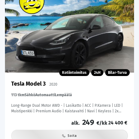
Kotiintoimitus
24H
Bilar-Turva
Tesla Model 3
2020
113 tkm
Sähkö
Automaatti
Lempäälä
Long-Range Dual Motor AWD - | Lasikatto | ACC | P.Kamera | LED |
Muistipenkki | Premium Audio | Kaistavahti | Navi | Keyless | 2x
Latauskaapelit |
249
24 400 €
alk.
€/kk
Soita