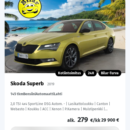
Kotiintoimitus
24H
Bilar-Turva
Skoda Superb
2019
145 tkm
Bensiini
Automaatti
Lahti
2,0 TSI 4x4 SportLine DSG Autom. - | Lasikattoluukku | Canton |
Webasto | Koukku | ACC | Xenon | P.Kamera | Muistipenkki |
Katveavustin | Navi | Kaistavahti | Keyless | Suomi-auto |
279
29 900 €
alk.
€/kk