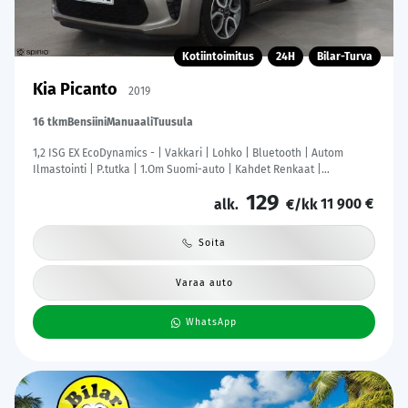
Kotiintoimitus
24H
Bilar-Turva
Kia Picanto
2019
16 tkm
Bensiini
Manuaali
Tuusula
1,2 ISG EX EcoDynamics - | Vakkari | Lohko | Bluetooth | Autom
Ilmastointi | P.tutka | 1.Om Suomi-auto | Kahdet Renkaat |
Merkkihuollettu |
129
11 900 €
alk.
€/kk
Soita
Varaa auto
WhatsApp