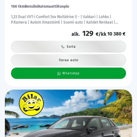
166 tkm
Bensiini
Automaatti
Kuopio
1,33 Dual VVT-i Comfort 5ov Multidrive S - | Vakkari | Lohko |
P.Kamera | Autom Ilmastointi | Suomi-auto | Kahdet Renkaat |
Merkkihuollettu |
129
10 380 €
alk.
€/kk
Soita
Varaa auto
WhatsApp