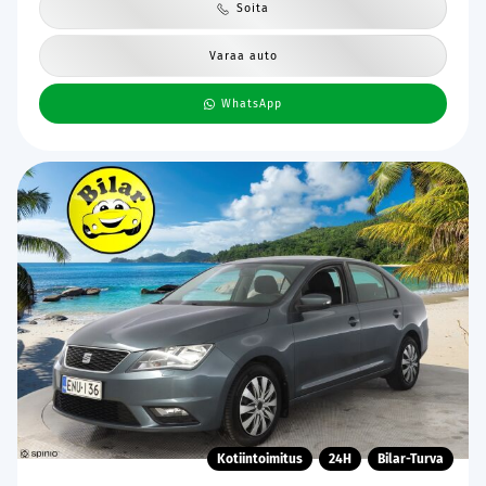
Soita
Varaa auto
WhatsApp
Kotiintoimitus
24H
Bilar-Turva