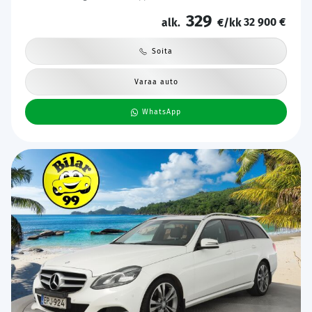
auto | Kahdet renkaat | Merkkihuollettu |
329
32 900 €
alk.
€/kk
Soita
Varaa auto
WhatsApp