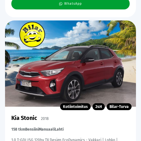
WhatsApp
Kotiintoimitus
24H
Bilar-Turva
Kia Stonic
2018
158 tkm
Bensiini
Manuaali
Lahti
1,0 T-GDI ISG 120hv TX Design EcoDynamics - Vakkari | Lohko |