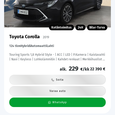
Kotiintoimitus
24H
Bilar-Turva
Toyota Corolla
2019
124 tkm
Hybridi
Automaatti
Lahti
Touring Sports 1,8 Hybrid Style - | ACC | LED | P.Kamera | Kaistavahti
| Navi | Keyless | Lohkolämmitin | Kahdet renkaat | Merkkihuollot |
Suomi-auto |
229
22 390 €
alk.
€/kk
Soita
Varaa auto
WhatsApp