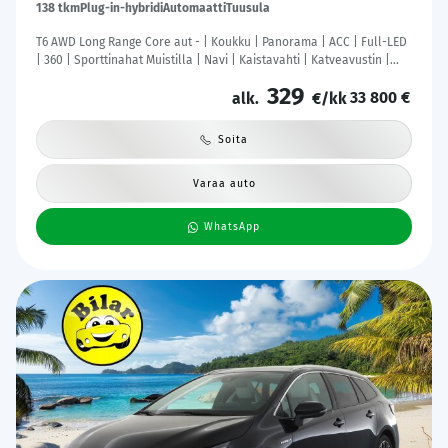
138 tkm
Plug-in-hybridi
Automaatti
Tuusula
T6 AWD Long Range Core aut - | Koukku | Panorama | ACC | Full-LED
| 360 | Sporttinahat Muistilla | Navi | Kaistavahti | Katveavustin |
Keyless | 2x Latauskaapelit | Kahdet renkaat | Merkkihuollot |
329
33 800 €
alk.
€/kk
Soita
Varaa auto
WhatsApp