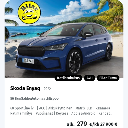
Kotiintoimitus
24H
Bilar-Turva
Skoda Enyaq
2022
56 tkm
Sähkö
Automaatti
Espoo
60 SportLine iV - | ACC | Akkukäyttöinen | Matrix-LED | P.Kamera |
Ratinlämmitys | Puolinahat | Keyless | Apple&Android | Kahdet
Renkaat |
279
27 900 €
alk.
€/kk