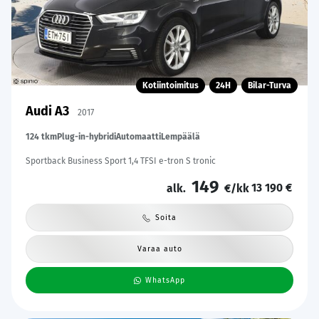
Kotiintoimitus
24H
Bilar-Turva
Audi A3
2017
124 tkm
Plug-in-hybridi
Automaatti
Lempäälä
Sportback Business Sport 1,4 TFSI e-tron S tronic
149
13 190 €
alk.
€/kk
Soita
Varaa auto
WhatsApp