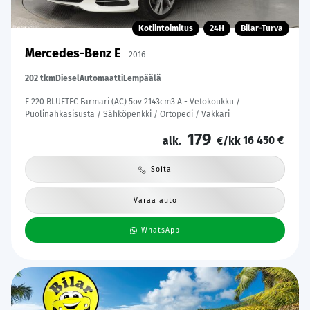
Kotiintoimitus
24H
Bilar-Turva
Mercedes-Benz E
2016
202 tkm
Diesel
Automaatti
Lempäälä
E 220 BLUETEC Farmari (AC) 5ov 2143cm3 A - Vetokoukku /
Puolinahkasisusta / Sähköpenkki / Ortopedi / Vakkari
179
16 450 €
alk.
€/kk
Soita
Varaa auto
WhatsApp