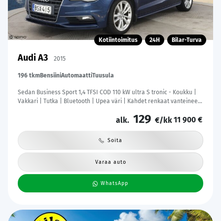
Kotiintoimitus
24H
Bilar-Turva
Audi A3
2015
196 tkm
Bensiini
Automaatti
Tuusula
Sedan Business Sport 1,4 TFSI COD 110 kW ultra S tronic - Koukku |
Vakkari | Tutka | Bluetooth | Upea väri | Kahdet renkaat vanteineen
| Suomi-auto
129
11 900 €
alk.
€/kk
Soita
Varaa auto
WhatsApp