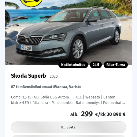
Kotiintoimitus
24H
Bilar-Turva
Skoda Superb
2020
87 tkm
Bensiini
Automaatti
Vantaa, Varisto
Combi 1,5 TSI ACT Style DSG Autom. - | ACC | Webasto | Canton |
Matrix-LED | P.Kamera | Muistipenkki | Ratinlämmitys | Puolinahat |
Suomi-auto | Kahdet Renkaat | Merkkihuollettu |
299
30 890 €
alk.
€/kk
Soita