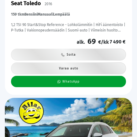
Seat Toledo
2016
159 tkm
Bensiini
Manuaali
Lempäälä
1,2 TSI 90 Start&Stop Reference - Lohkolämmitin | HiFi äänentoisto |
P-Tutka | Vakionopeudensäädin | Suomi-auto | Viimeisin huolto
159tkm | Jakohihna vaihdettu | Kahdet renkaat
69
7 490 €
alk.
€/kk
Soita
Varaa auto
WhatsApp