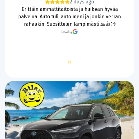
5 days ago
Hyvää ja nopeaa palvelua.
Lisätty
Page
2
of
60