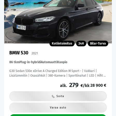
Kotiintoimitus
24H
Bilar-Turva
BMW 530
2021
86 tkm
Plug-in-hybridi
Automaatti
Kuopio
G30 Sedan 530e xDrive A Charged Edition M Sport - | Vakkari |
Lisälämmitin | Osasähköt | 360-Kamera | Sporttinahat | LED | Hifit |
Keyless | Apple&Android | 1.Om Suomi-auto | Merkkihuollettu |
279
28 900 €
alk.
€/kk
Soita
Varaa auto