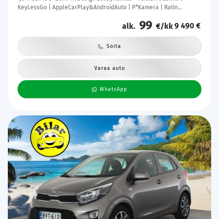
KeyLessGo | AppleCarPlay&AndroidAuto | P*Kamera | Ratin
lämmitin | Suomi-auto | 2x hyvät renkaat&vanteet
99
9 490 €
alk.
€/kk
Soita
Varaa auto
WhatsApp