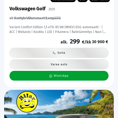
Volkswagen Golf
2025
45 tkm
Hybridi
Automaatti
Lempäälä
Variant Comfort Edition 1,5 eTSI 85 kW (MHEV) DSG-automaatti - |
ACC | Webasto | Koukku | LED | P.Kamera | Ratinlämmitys | Navi |
Digimittaristo | Apple&Android | 1.Om Suomi-auto | Kahdet Renkaat
299
30 900 €
|
alk.
€/kk
Soita
Varaa auto
WhatsApp