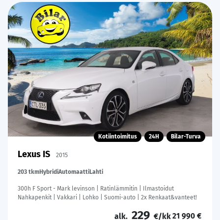
Kotiintoimitus
24H
Bilar-Turva
Lexus IS
2015
203 tkm
Hybridi
Automaatti
Lahti
300h F Sport - Mark levinson | Ratinlämmitin | Ilmastoidut
Nahkapenkit | Vakkari | Lohko | Suomi-auto | 2x Renkaat&vanteet!
229
21 990 €
alk.
€/kk