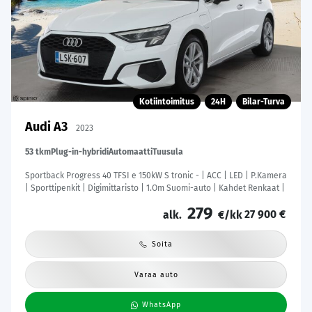
Kotiintoimitus
24H
Bilar-Turva
Audi A3
2023
53 tkm
Plug-in-hybridi
Automaatti
Tuusula
Sportback Progress 40 TFSI e 150kW S tronic - | ACC | LED | P.Kamera
| Sporttipenkit | Digimittaristo | 1.Om Suomi-auto | Kahdet Renkaat |
279
27 900 €
alk.
€/kk
Soita
Varaa auto
WhatsApp