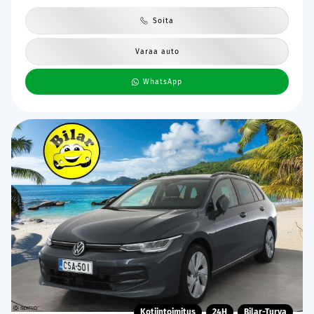
Soita
Varaa auto
WhatsApp
Kotiintoimitus
24H
Bilar-Turva