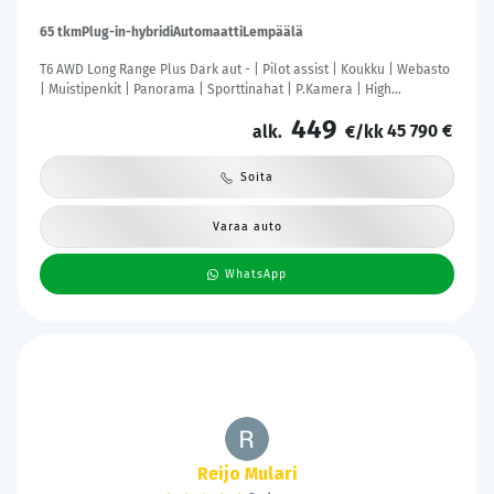
65 tkm
Plug-in-hybridi
Automaatti
Lempäälä
T6 AWD Long Range Plus Dark aut - | Pilot assist | Koukku | Webasto
| Muistipenkit | Panorama | Sporttinahat | P.Kamera | High
Performance audio | Keyless | 1.Om Suomi-auto | Kahdet renkaat |
449
45 790 €
Merkkihuollettu |
alk.
€/kk
Soita
Varaa auto
WhatsApp
kimallus@gmail.com Kimallus