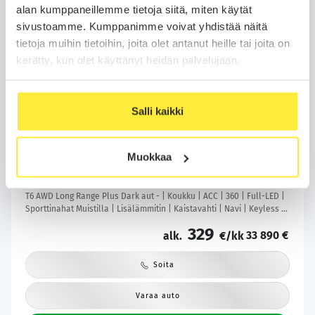
alan kumppaneillemme tietoja siitä, miten käytät
sivustoamme. Kumppanimme voivat yhdistää näitä
tietoja muihin tietoihin, joita olet antanut heille tai joita on
kerätty, kun olet käyttänyt heidän palvelujaan.
Salli kaikki
Kotiintoimitus
24H
Bilar-Turva
Volvo V60
2024
Muokkaa
106 tkm
Plug-in-hybridi
Automaatti
Kuopio
T6 AWD Long Range Plus Dark aut - | Koukku | ACC | 360 | Full-LED |
Sporttinahat Muistilla | Lisälämmitin | Kaistavahti | Navi | Keyless |
2x Latauskaapelit | 1-om Suomi-auto | Kahdet renkaat |
329
33 890 €
alk.
€/kk
Soita
Varaa auto