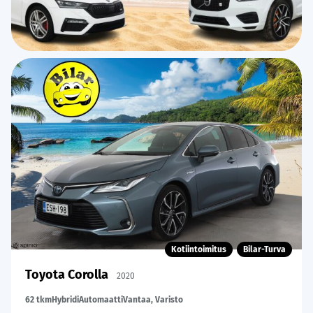
Kotiintoimitus
Bilar-Turva
Toyota Corolla
2020
62 tkm
Hybridi
Automaatti
Vantaa, Varisto