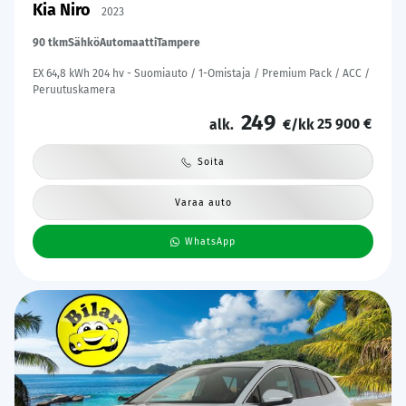
Kia Niro
2023
90 tkm
Sähkö
Automaatti
Tampere
EX 64,8 kWh 204 hv - Suomiauto / 1-Omistaja / Premium Pack / ACC /
Peruutuskamera
249
25 900 €
alk.
€/kk
Soita
Varaa auto
WhatsApp