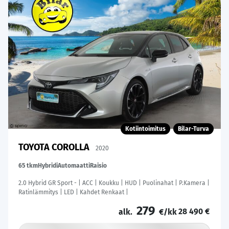
Kotiintoimitus
Bilar-Turva
TOYOTA COROLLA
2020
65 tkm
Hybridi
Automaatti
Raisio
2.0 Hybrid GR Sport - | ACC | Koukku | HUD | Puolinahat | P.Kamera |
Ratinlämmitys | LED | Kahdet Renkaat |
279
28 490 €
alk.
€/kk