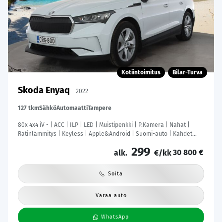
Kotiintoimitus
Bilar-Turva
Skoda Enyaq
2022
127 tkm
Sähkö
Automaatti
Tampere
80x 4x4 iV - | ACC | ILP | LED | Muistipenkki | P.Kamera | Nahat |
Ratinlämmitys | Keyless | Apple&Android | Suomi-auto | Kahdet
Renkaat | Merkkihuollettu |
299
30 800 €
alk.
€/kk
Soita
Varaa auto
WhatsApp