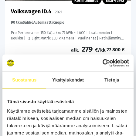
Kotiintoimitus
Bilar-Turva
Volkswagen ID.4
2021
90 tkm
Sähkö
Automaatti
Kuopio
Pro Performance 150 kW, akku 77 kWh - | ACC | Lisälämmitin |
Koukku | IQ-Light Matrix LED P.Kamera | Puolinahat | Ratinlämmitys
| Keyless | Apple&Android | 1.Om Suomi-auto | Kahdet Renkaat |
279
27 800 €
Merkkihuollettu |
alk.
€/kk
Soita
Varaa auto
Suostumus
Yksityiskohdat
Tietoja
WhatsApp
Tämä sivusto käyttää evästeitä
Käytämme evästeitä tarjoamamme sisällön ja mainosten
räätälöimiseen, sosiaalisen median ominaisuuksien
tukemiseen ja kävijämäärämme analysoimiseen. Lisäksi
jaamme sosiaalisen median, mainosalan ja analytiikka-