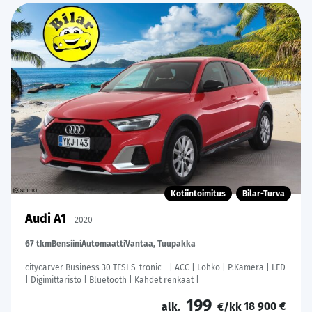
Kotiintoimitus
Bilar-Turva
Audi A1
2020
67 tkm
Bensiini
Automaatti
Vantaa, Tuupakka
citycarver Business 30 TFSI S-tronic - | ACC | Lohko | P.Kamera | LED
| Digimittaristo | Bluetooth | Kahdet renkaat |
199
18 900 €
alk.
€/kk