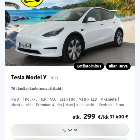
Kotiintoimitus
Bilar-Turva
Tesla Model Y
2023
76 tkm
Sähkö
Automaatti
Lahti
RWD - | Koukku | ILP | ACC | Lasikatto | Matrix-LED | P.Kamera |
Muistipenkki | Premium Audio | Navi | Kaistavahti | Keyless | 1-om
Suomi-auto | Kahdet renkaat |
299
31 400 €
alk.
€/kk
Soita