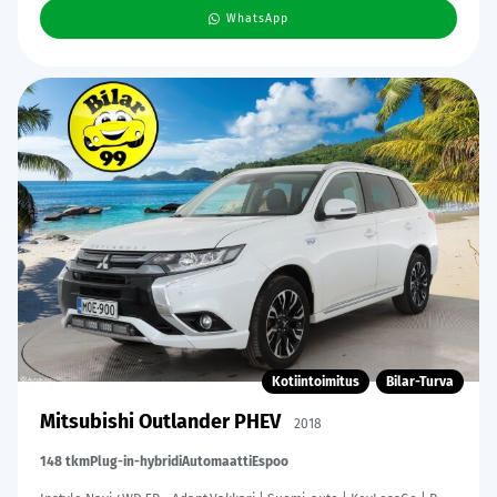
WhatsApp
Kotiintoimitus
Bilar-Turva
Mitsubishi Outlander PHEV
2018
148 tkm
Plug-in-hybridi
Automaatti
Espoo