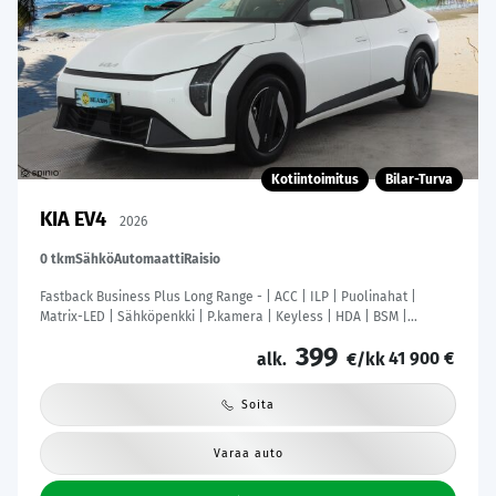
Kotiintoimitus
Bilar-Turva
KIA EV4
2026
0 tkm
Sähkö
Automaatti
Raisio
Fastback Business Plus Long Range - | ACC | ILP | Puolinahat |
Matrix-LED | Sähköpenkki | P.kamera | Keyless | HDA | BSM |
Ambient Light | Apple & Android | Tehdastakuu! |
399
41 900 €
alk.
€/kk
Soita
Varaa auto