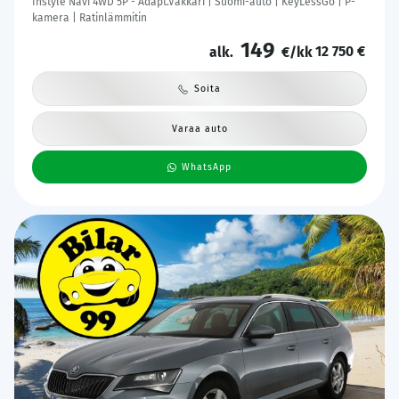
Instyle Navi 4WD 5P - Adapt.Vakkari | Suomi-auto | KeyLessGo | P-
kamera | Ratinlämmitin
149
12 750 €
alk.
€/kk
Soita
Varaa auto
WhatsApp