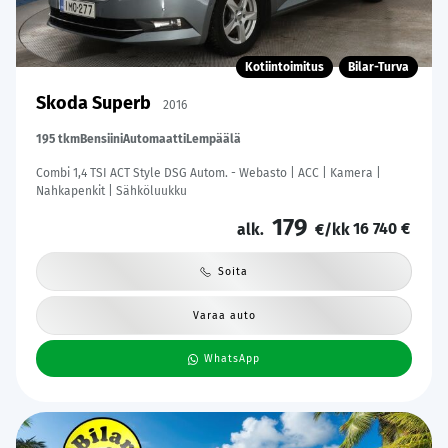
Kotiintoimitus
Bilar-Turva
Skoda Superb
2016
195 tkm
Bensiini
Automaatti
Lempäälä
Combi 1,4 TSI ACT Style DSG Autom. - Webasto | ACC | Kamera |
Nahkapenkit | Sähköluukku
179
16 740 €
alk.
€/kk
Soita
Varaa auto
WhatsApp