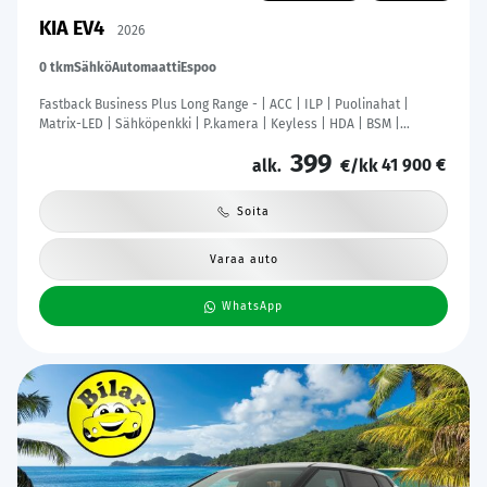
KIA EV4
2026
0 tkm
Sähkö
Automaatti
Espoo
Fastback Business Plus Long Range - | ACC | ILP | Puolinahat |
Matrix-LED | Sähköpenkki | P.kamera | Keyless | HDA | BSM |
Ambient Light | Apple & Android | Tehdastakuu! |
399
41 900 €
alk.
€/kk
Soita
Varaa auto
WhatsApp