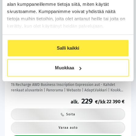
alan kumppaneillemme tietoja siitä, miten käytät
sivustoamme. Kumppanimme voivat yhdistää näitä
tietoja muihin tietoihin, joita olet antanut heille tai joita on
kerätty, kun olet käyttänyt heidän palvelujaan.
Salli kaikki
Kotiintoimitus
Bilar-Turva
Volvo XC60
2021
Muokkaa
206 tkm
Plug-in-hybridi
Automaatti
Lempäälä
T6 Recharge AWD Business Inscription Expression aut - Kahdet
renkaat aluvantein | Panorama | Webasto | Adapt.Vakkari | Koukku |
Peruutuskamera | KeylessGo | Sähköluukku | Säntilliset huollot |
229
22 390 €
alk.
€/kk
Soita
Varaa auto