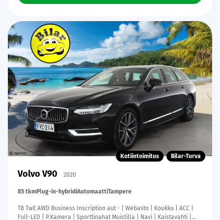
Kotiintoimitus
Bilar-Turva
Volvo V90
2020
85 tkm
Plug-in-hybridi
Automaatti
Tampere
T8 TwE AWD Business Inscription aut - | Webasto | Koukku | ACC |
Full-LED | P.Kamera | Sporttinahat Muistilla | Navi | Kaistavahti |