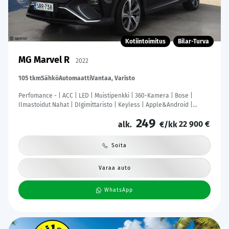
Kotiintoimitus
Bilar-Turva
MG Marvel R
2022
105 tkm
Sähkö
Automaatti
Vantaa, Varisto
Perfomance - | ACC | LED | Muistipenkki | 360-Kamera | Bose |
Ilmastoidut Nahat | DIgimittaristo | Keyless | Apple&Android |
Kahdet Renkaat |
249
22 900 €
alk.
€/kk
Soita
Varaa auto
WhatsApp