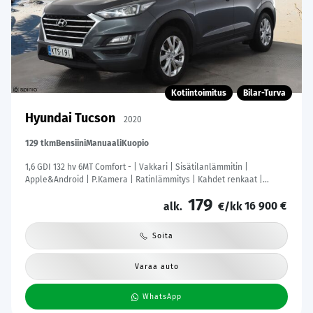
Kotiintoimitus
Bilar-Turva
Hyundai Tucson
2020
129 tkm
Bensiini
Manuaali
Kuopio
1,6 GDI 132 hv 6MT Comfort - | Vakkari | Sisätilanlämmitin |
Apple&Android | P.Kamera | Ratinlämmitys | Kahdet renkaat |
Suomi-auto |
179
16 900 €
alk.
€/kk
Soita
Varaa auto
WhatsApp