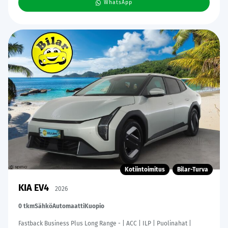
WhatsApp
Kotiintoimitus
Bilar-Turva
KIA EV4
2026
0 tkm
Sähkö
Automaatti
Kuopio
Fastback Business Plus Long Range - | ACC | ILP | Puolinahat |