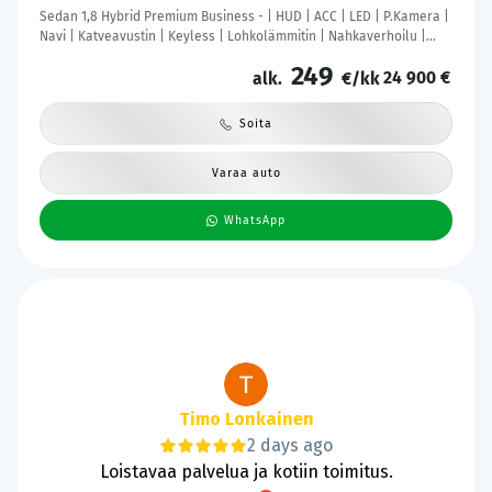
Sedan 1,8 Hybrid Premium Business - | HUD | ACC | LED | P.Kamera |
Navi | Katveavustin | Keyless | Lohkolämmitin | Nahkaverhoilu |
Kaistavahti | 1-om Suomi-auto | Kahdet renkaat |
249
24 900 €
alk.
€/kk
Soita
Varaa auto
WhatsApp
Tanie Lund
2 days ago
Hyvää ja sujuvaa kaupantekoa.