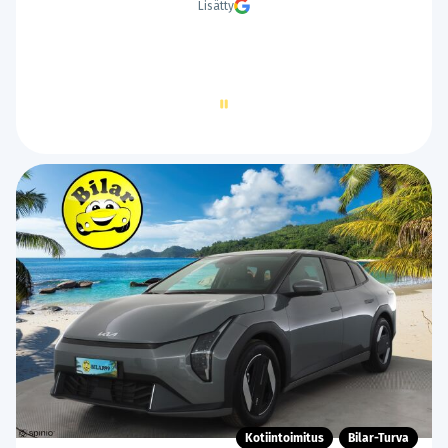
Lisätty
Page
2
of
60
Kotiintoimitus
Bilar-Turva