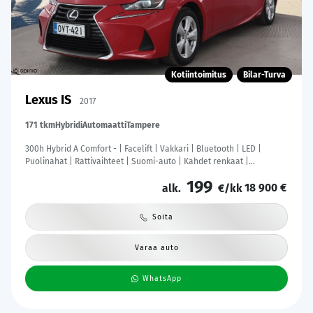
Kotiintoimitus
Bilar-Turva
Lexus IS
2017
171 tkm
Hybridi
Automaatti
Tampere
300h Hybrid A Comfort - | Facelift | Vakkari | Bluetooth | LED |
Puolinahat | Rattivaihteet | Suomi-auto | Kahdet renkaat |
Merkkihuollot |
199
18 900 €
alk.
€/kk
Soita
Varaa auto
WhatsApp