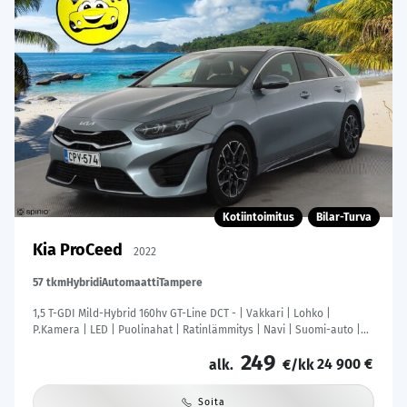
Kotiintoimitus
Bilar-Turva
Kia ProCeed
2022
57 tkm
Hybridi
Automaatti
Tampere
1,5 T-GDI Mild-Hybrid 160hv GT-Line DCT - | Vakkari | Lohko |
P.Kamera | LED | Puolinahat | Ratinlämmitys | Navi | Suomi-auto |
Kahdet Renkaat |
249
24 900 €
alk.
€/kk
Soita