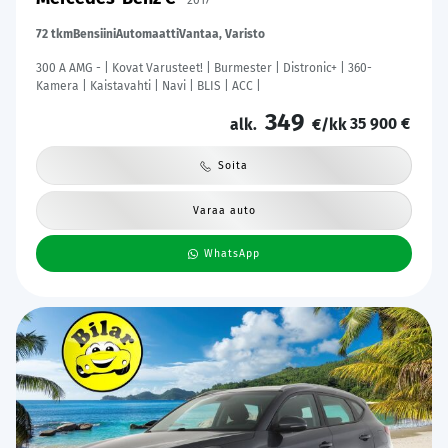
2017
72 tkm
Bensiini
Automaatti
Vantaa, Varisto
300 A AMG - | Kovat Varusteet! | Burmester | Distronic+ | 360-
Kamera | Kaistavahti | Navi | BLIS | ACC |
349
35 900 €
alk.
€/kk
Soita
Varaa auto
WhatsApp