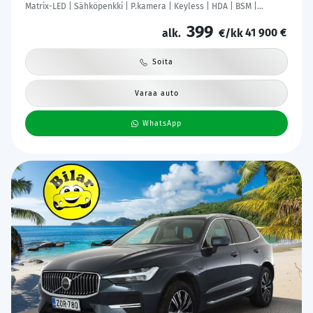
Matrix-LED | Sähköpenkki | P.kamera | Keyless | HDA | BSM |
Ambient Light | Apple & Android | Tehdastakuu! |
399
41 900 €
alk.
€/kk
Soita
Varaa auto
WhatsApp