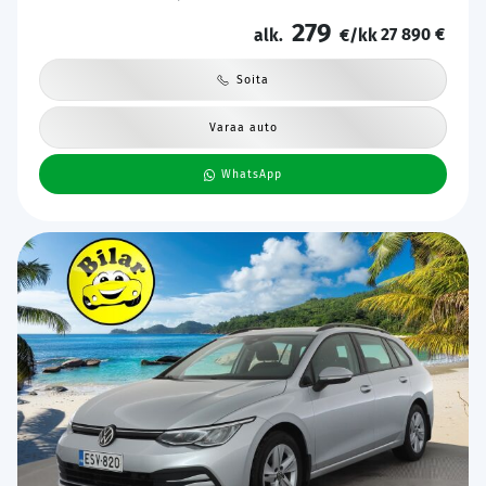
Katveavustin | Keyless | 2x Latauskaapelit | Kahdet renkaat |
279
27 890 €
Suomi-auto |
alk.
€/kk
Soita
Varaa auto
WhatsApp