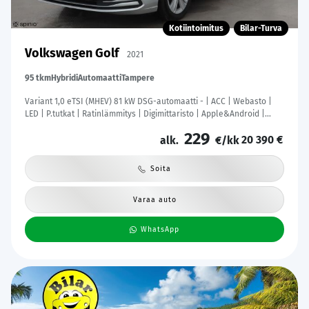
Kotiintoimitus
Bilar-Turva
Volkswagen Golf
2021
95 tkm
Hybridi
Automaatti
Tampere
Variant 1,0 eTSI (MHEV) 81 kW DSG-automaatti - | ACC | Webasto |
LED | P.tutkat | Ratinlämmitys | Digimittaristo | Apple&Android |
Suomi-auto | Merkkihuollettu | Kahdet Renkaat |
229
20 390 €
alk.
€/kk
Soita
Varaa auto
WhatsApp