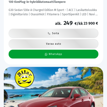
100 tkm
Plug-in-hybridi
Automaatti
Tampere
G30 Sedan 530e A Charged Edition M Sport - | ACC | Lasikattoluukku
| Digimittaristo | Osasähköt | P.Kamera | Sporttipenkit | LED | Navi |
Kahdet Renkaat |
249
23 900 €
alk.
€/kk
Soita
Varaa auto
WhatsApp