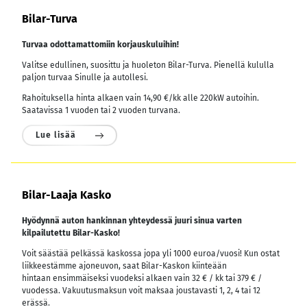
Bilar-Turva
Turvaa odottamattomiin korjauskuluihin!
Valitse edullinen, suosittu ja huoleton Bilar-Turva. Pienellä kululla
paljon turvaa Sinulle ja autollesi.
Rahoituksella hinta alkaen vain 14,90 €/kk alle 220kW autoihin.
Saatavissa 1 vuoden tai 2 vuoden turvana.
Lue lisää
Bilar-Laaja Kasko
Hyödynnä auton hankinnan yhteydessä juuri sinua varten
kilpailutettu Bilar-Kasko!
Voit säästää pelkässä kaskossa jopa yli 1000 euroa/vuosi! Kun ostat
liikkeestämme ajoneuvon, saat Bilar-Kaskon kiinteään
hintaan ensimmäiseksi vuodeksi alkaen vain 32 € / kk tai 379 € /
vuodessa.
Vakuutusmaksun voit maksaa joustavasti 1, 2, 4 tai 12
erässä.