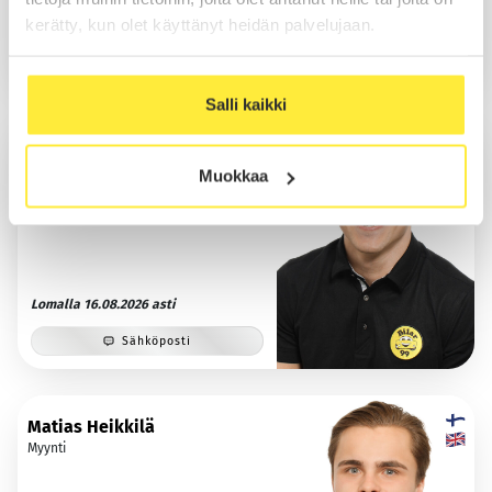
kerätty, kun olet käyttänyt heidän palvelujaan.
Sähköposti
WhatsApp
Salli kaikki
Veikka Lähtinen
Myynti
Muokkaa
Lomalla 16.08.2026 asti
Sähköposti
Matias Heikkilä
Myynti