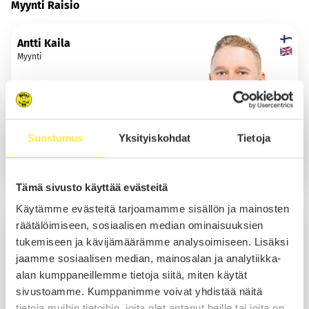
Myynti Raisio
Antti Kaila
Myynti
Soita
Suostumus
Yksityiskohdat
Tietoja
Sähköposti
WhatsApp
Tämä sivusto käyttää evästeitä
Käytämme evästeitä tarjoamamme sisällön ja mainosten
Caius Manelius
räätälöimiseen, sosiaalisen median ominaisuuksien
Myynti
tukemiseen ja kävijämäärämme analysoimiseen. Lisäksi
jaamme sosiaalisen median, mainosalan ja analytiikka-
alan kumppaneillemme tietoja siitä, miten käytät
sivustoamme. Kumppanimme voivat yhdistää näitä
Soita
tietoja muihin tietoihin, joita olet antanut heille tai joita on