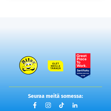
Seuraa meitä somessa: