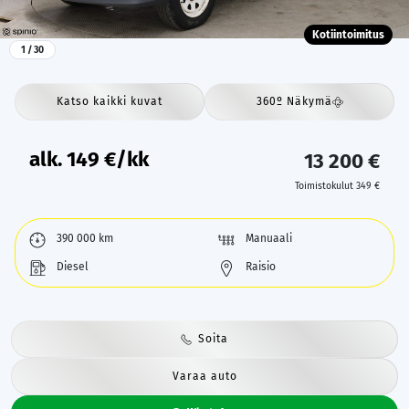
Kotiintoimitus
1
/ 30
Katso kaikki kuvat
360º Näkymä
alk.
149
€/kk
13 200 €
Toimistokulut 349 €
390 000 km
Manuaali
Diesel
Raisio
Soita
Varaa auto