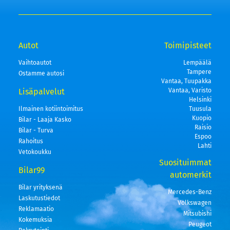
Autot
Toimipisteet
Vaihtoautot
Lempäälä
Tampere
Ostamme autosi
Vantaa, Tuupakka
Lisäpalvelut
Vantaa, Varisto
Helsinki
Ilmainen kotiintoimitus
Tuusula
Kuopio
Bilar - Laaja Kasko
Raisio
Bilar - Turva
Espoo
Rahoitus
Lahti
Vetokoukku
Suosituimmat
Bilar99
automerkit
Bilar yrityksenä
Mercedes-Benz
Laskutustiedot
Volkswagen
Reklamaatio
Mitsubishi
Kokemuksia
Peugeot