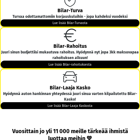
Bilar-Turva
Turvaa odottamattomiin korjauskuluihin - jopa kahdeksi vuodeksi
Lue lisää Bilar-Turvasta
Bilar-Rahoitus
Juuri sinun budjettiisi mukautuva rahoitus. Hyödynnä nyt jopa 3kk maksuvapaa
rahoituksen alkuun!
Lue lisää Bilar-rahoituksesta
Bilar-Laaja Kasko
Hyödynnä auton hankinnan yhteydessä juuri sinua varten kilpailutettu Bilar-
Kasko!
Lue lisää Bilar-Laaja Kaskosta
Bilar-Kotiintoimitus
Vuosittain jo yli 11 000 meille tärkeää ihmistä
Tarjoamme ilmaisen kotiintoimituksen kaikkiin yli 6000€ hintaisiin autoihin
luottaa meihin 💛