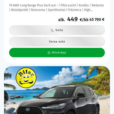
T6 AWD Long Range Plus Dark aut - | Pilot assist | Koukku | Webasto
| Muistipenkit | Panorama | Sporttinahat | P.Kamera | High
Performance audio | Keyless | 1.Om Suomi-auto | Kahdet renkaat |
449
45 790 €
Merkkihuollettu |
alk.
€/kk
Soita
Varaa auto
WhatsApp