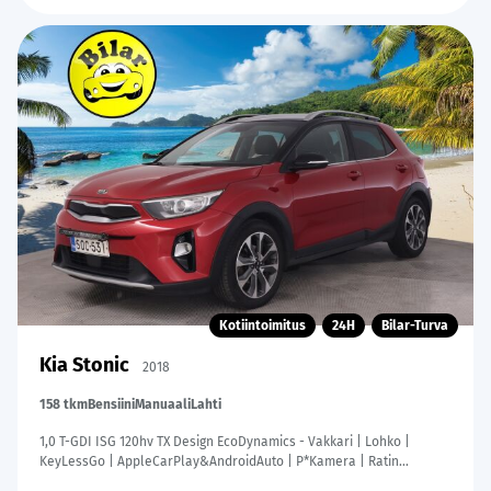
Kotiintoimitus
24H
Bilar-Turva
Kia Stonic
2018
158 tkm
Bensiini
Manuaali
Lahti
1,0 T-GDI ISG 120hv TX Design EcoDynamics - Vakkari | Lohko |
KeyLessGo | AppleCarPlay&AndroidAuto | P*Kamera | Ratin
lämmitin | Suomi-auto | 2x hyvät renkaat&vanteet