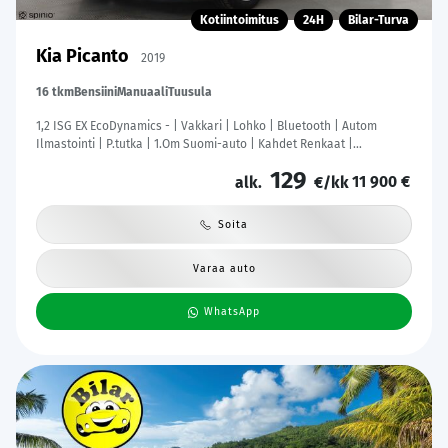
Kotiintoimitus
24H
Bilar-Turva
Kia Picanto
2019
16 tkm
Bensiini
Manuaali
Tuusula
1,2 ISG EX EcoDynamics - | Vakkari | Lohko | Bluetooth | Autom
Ilmastointi | P.tutka | 1.Om Suomi-auto | Kahdet Renkaat |
Merkkihuollettu |
129
11 900 €
alk.
€/kk
Soita
Varaa auto
WhatsApp