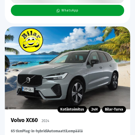
WhatsApp
Kotiintoimitus
24H
Bilar-Turva
Volvo XC60
2024
65 tkm
Plug-in-hybridi
Automaatti
Lempäälä