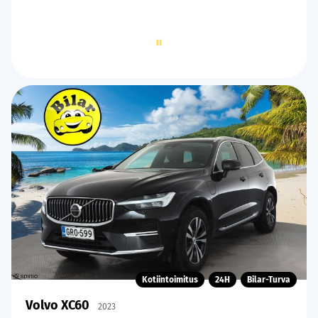
Page
2
of
60
Kotiintoimitus
24H
Bilar-Turva
Volvo XC60
2023