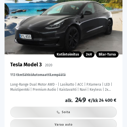
Kotiintoimitus
24H
Bilar-Turva
Tesla Model 3
2020
113 tkm
Sähkö
Automaatti
Lempäälä
Long-Range Dual Motor AWD - | Lasikatto | ACC | P.Kamera | LED |
Muistipenkki | Premium Audio | Kaistavahti | Navi | Keyless | 2x
Latauskaapelit |
249
24 400 €
alk.
€/kk
Soita
Varaa auto