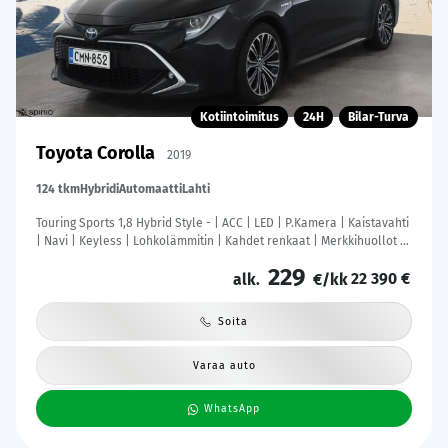
Kotiintoimitus
24H
Bilar-Turva
Toyota Corolla
2019
124 tkm
Hybridi
Automaatti
Lahti
Touring Sports 1,8 Hybrid Style - | ACC | LED | P.Kamera | Kaistavahti
| Navi | Keyless | Lohkolämmitin | Kahdet renkaat | Merkkihuollot |
Suomi-auto |
229
22 390 €
alk.
€/kk
Soita
Varaa auto
WhatsApp