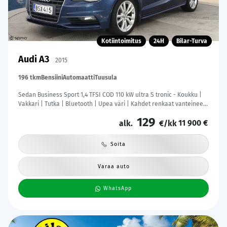
Kotiintoimitus
24H
Bilar-Turva
Audi A3
2015
196 tkm
Bensiini
Automaatti
Tuusula
Sedan Business Sport 1,4 TFSI COD 110 kW ultra S tronic - Koukku |
Vakkari | Tutka | Bluetooth | Upea väri | Kahdet renkaat vanteineen
| Suomi-auto
129
11 900 €
alk.
€/kk
Soita
Varaa auto
WhatsApp