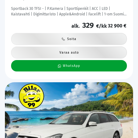
Sportback 30 TFSI - | P.Kamera | Sporttipenkit | ACC | LED |
Kaistavahti | Digimittaristo | Apple&Android | Facelift | 1-om Suomi-
auto | Kahdet renkaat | Merkkihuollettu |
329
32 900 €
alk.
€/kk
Soita
Varaa auto
WhatsApp