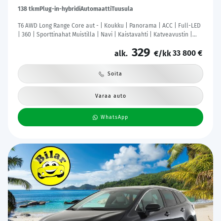
138 tkm
Plug-in-hybridi
Automaatti
Tuusula
T6 AWD Long Range Core aut - | Koukku | Panorama | ACC | Full-LED
| 360 | Sporttinahat Muistilla | Navi | Kaistavahti | Katveavustin |
Keyless | 2x Latauskaapelit | Kahdet renkaat | Merkkihuollot |
329
33 800 €
alk.
€/kk
Soita
Varaa auto
WhatsApp