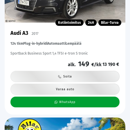
Kotiintoimitus
24H
Bilar-Turva
Audi A3
2017
124 tkm
Plug-in-hybridi
Automaatti
Lempäälä
Sportback Business Sport 1,4 TFSI e-tron S tronic
149
13 190 €
alk.
€/kk
Soita
Varaa auto
WhatsApp