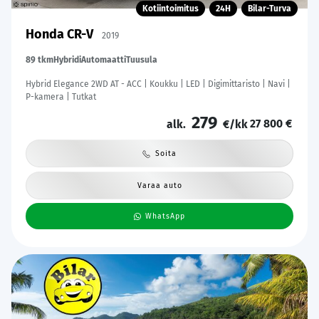
Kotiintoimitus
24H
Bilar-Turva
Honda CR-V
2019
89 tkm
Hybridi
Automaatti
Tuusula
Hybrid Elegance 2WD AT - ACC | Koukku | LED | Digimittaristo | Navi |
P-kamera | Tutkat
279
27 800 €
alk.
€/kk
Soita
Varaa auto
WhatsApp