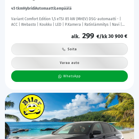
45 tkm
Hybridi
Automaatti
Lempäälä
Variant Comfort Edition 1,5 eTSI 85 kW (MHEV) DSG-automaatti - |
ACC | Webasto | Koukku | LED | P.Kamera | Ratinlämmitys | Navi |
Digimittaristo | Apple&Android | 1.Om Suomi-auto | Kahdet Renkaat
299
30 900 €
|
alk.
€/kk
Soita
Varaa auto
WhatsApp