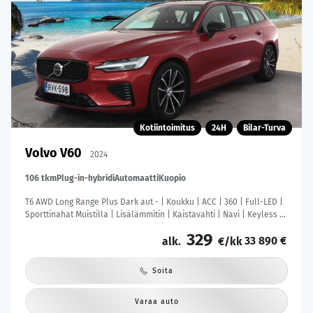
Kotiintoimitus
24H
Bilar-Turva
Volvo V60
2024
106 tkm
Plug-in-hybridi
Automaatti
Kuopio
T6 AWD Long Range Plus Dark aut - | Koukku | ACC | 360 | Full-LED |
Sporttinahat Muistilla | Lisälämmitin | Kaistavahti | Navi | Keyless |
2x Latauskaapelit | 1-om Suomi-auto | Kahdet renkaat |
329
33 890 €
alk.
€/kk
Soita
Varaa auto