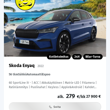
Kotiintoimitus
24H
Bilar-Turva
Skoda Enyaq
2022
56 tkm
Sähkö
Automaatti
Espoo
60 SportLine iV - | ACC | Akkukäyttöinen | Matrix-LED | P.Kamera |
Ratinlämmitys | Puolinahat | Keyless | Apple&Android | Kahdet
Renkaat |
279
27 900 €
alk.
€/kk
Soita