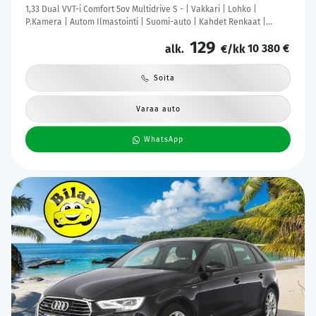
1,33 Dual VVT-i Comfort 5ov Multidrive S - | Vakkari | Lohko |
P.Kamera | Autom Ilmastointi | Suomi-auto | Kahdet Renkaat |
Merkkihuollettu |
129
10 380 €
alk.
€/kk
Soita
Varaa auto
WhatsApp