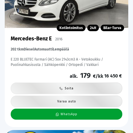
Kotiintoimitus
24H
Bilar-Turva
Mercedes-Benz E
2016
202 tkm
Diesel
Automaatti
Lempäälä
E 220 BLUETEC Farmari (AC) 5ov 2143cm3 A - Vetokoukku /
Puolinahkasisusta / Sähköpenkki / Ortopedi / Vakkari
179
16 450 €
alk.
€/kk
Soita
Varaa auto
WhatsApp