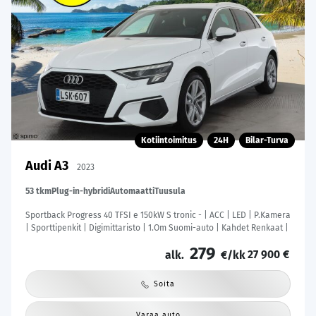
Kotiintoimitus
24H
Bilar-Turva
Audi A3
2023
53 tkm
Plug-in-hybridi
Automaatti
Tuusula
Sportback Progress 40 TFSI e 150kW S tronic - | ACC | LED | P.Kamera
| Sporttipenkit | Digimittaristo | 1.Om Suomi-auto | Kahdet Renkaat |
279
27 900 €
alk.
€/kk
Soita
Varaa auto