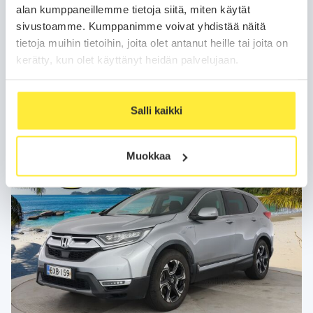
229
21 990 €
alk.
€/kk
alan kumppaneillemme tietoja siitä, miten käytät
sivustoamme. Kumppanimme voivat yhdistää näitä
Soita
tietoja muihin tietoihin, joita olet antanut heille tai joita on
kerätty, kun olet käyttänyt heidän palvelujaan.
Varaa auto
WhatsApp
Salli kaikki
Muokkaa