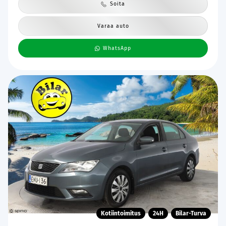
Soita
Varaa auto
WhatsApp
Kotiintoimitus
24H
Bilar-Turva