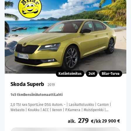
Kotiintoimitus
24H
Bilar-Turva
Skoda Superb
2019
145 tkm
Bensiini
Automaatti
Lahti
2,0 TSI 4x4 SportLine DSG Autom. - | Lasikattoluukku | Canton |
Webasto | Koukku | ACC | Xenon | P.Kamera | Muistipenkki |
Katveavustin | Navi | Kaistavahti | Keyless | Suomi-auto |
279
29 900 €
alk.
€/kk