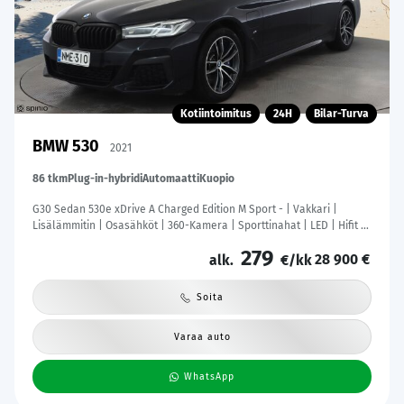
Kotiintoimitus
24H
Bilar-Turva
BMW 530
2021
86 tkm
Plug-in-hybridi
Automaatti
Kuopio
G30 Sedan 530e xDrive A Charged Edition M Sport - | Vakkari |
Lisälämmitin | Osasähköt | 360-Kamera | Sporttinahat | LED | Hifit |
Keyless | Apple&Android | 1.Om Suomi-auto | Merkkihuollettu |
279
28 900 €
alk.
€/kk
Soita
Varaa auto
WhatsApp