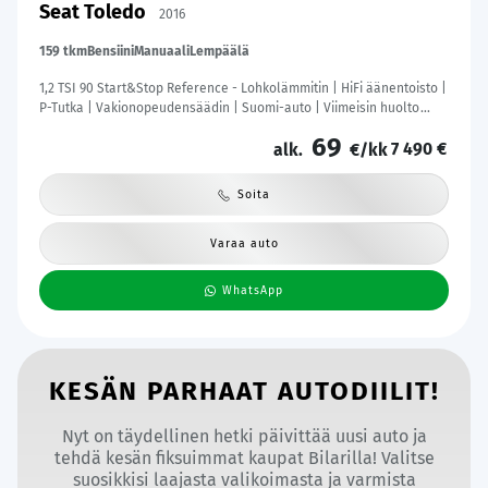
Seat Toledo
2016
159 tkm
Bensiini
Manuaali
Lempäälä
1,2 TSI 90 Start&Stop Reference - Lohkolämmitin | HiFi äänentoisto |
P-Tutka | Vakionopeudensäädin | Suomi-auto | Viimeisin huolto
159tkm | Jakohihna vaihdettu | Kahdet renkaat
69
7 490 €
alk.
€/kk
Soita
Varaa auto
WhatsApp
KESÄN PARHAAT AUTODIILIT!
Nyt on täydellinen hetki päivittää uusi auto ja
tehdä kesän fiksuimmat kaupat Bilarilla! Valitse
suosikkisi laajasta valikoimasta ja varmista