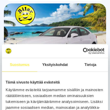
Suostumus
Yksityiskohdat
Tietoja
Kotiintoimitus
24H
Bilar-Turva
Lexus IS
2015
Tämä sivusto käyttää evästeitä
203 tkm
Hybridi
Automaatti
Lahti
Käytämme evästeitä tarjoamamme sisällön ja mainosten
räätälöimiseen, sosiaalisen median ominaisuuksien
300h F Sport - Mark levinson | Ratinlämmitin | Ilmastoidut
tukemiseen ja kävijämäärämme analysoimiseen. Lisäksi
Nahkapenkit | Vakkari | Lohko | Suomi-auto | 2x Renkaat&vanteet!
jaamme sosiaalisen median, mainosalan ja analytiikka-