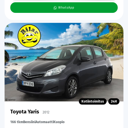
WhatsApp
Kotiintoimitus
24H
Toyota Yaris
2012
166 tkm
Bensiini
Automaatti
Kuopio