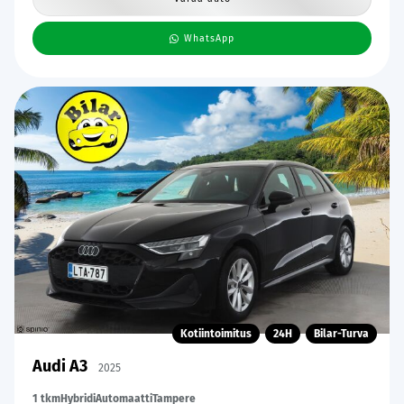
WhatsApp
Kotiintoimitus
24H
Bilar-Turva
Audi A3
2025
1 tkm
Hybridi
Automaatti
Tampere