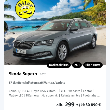
Kotiintoimitus
24H
Bilar-Turva
Skoda Superb
2020
87 tkm
Bensiini
Automaatti
Vantaa, Varisto
Combi 1,5 TSI ACT Style DSG Autom. - | ACC | Webasto | Canton |
Matrix-LED | P.Kamera | Muistipenkki | Ratinlämmitys | Puolinahat |
Suomi-auto | Kahdet Renkaat | Merkkihuollettu |
299
30 890 €
alk.
€/kk