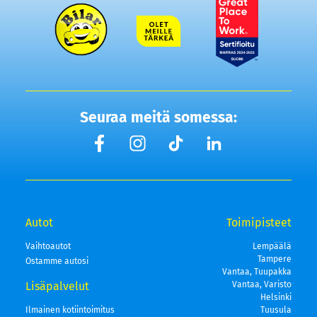
Seuraa meitä somessa:
Autot
Toimipisteet
Vaihtoautot
Lempäälä
Tampere
Ostamme autosi
Vantaa, Tuupakka
Lisäpalvelut
Vantaa, Varisto
Helsinki
Ilmainen kotiintoimitus
Tuusula