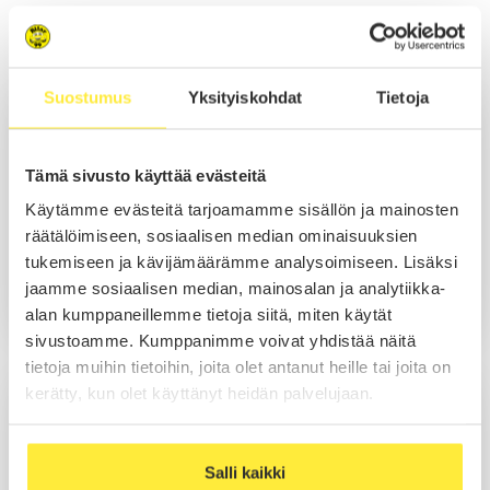
Myynti Espoo
Suostumus
Yksityiskohdat
Tietoja
Niko Nurmi
Myynti
Tämä sivusto käyttää evästeitä
Käytämme evästeitä tarjoamamme sisällön ja mainosten
räätälöimiseen, sosiaalisen median ominaisuuksien
Soita
tukemiseen ja kävijämäärämme analysoimiseen. Lisäksi
Sähköposti
jaamme sosiaalisen median, mainosalan ja analytiikka-
WhatsApp
alan kumppaneillemme tietoja siitä, miten käytät
sivustoamme. Kumppanimme voivat yhdistää näitä
tietoja muihin tietoihin, joita olet antanut heille tai joita on
Kim Rummukainen
kerätty, kun olet käyttänyt heidän palvelujaan.
Myynti
Salli kaikki