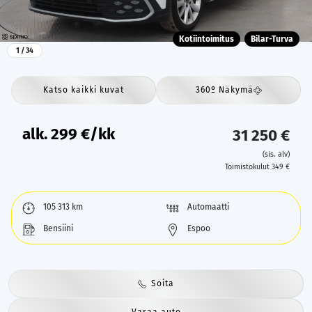
Kotiintoimitus
Bilar-Turva
1
/ 34
Katso kaikki kuvat
360º Näkymä
alk.
299
€/kk
31 250 €
(sis. alv)
Toimistokulut 349 €
105 313 km
Automaatti
Bensiini
Espoo
Soita
Varaa auto