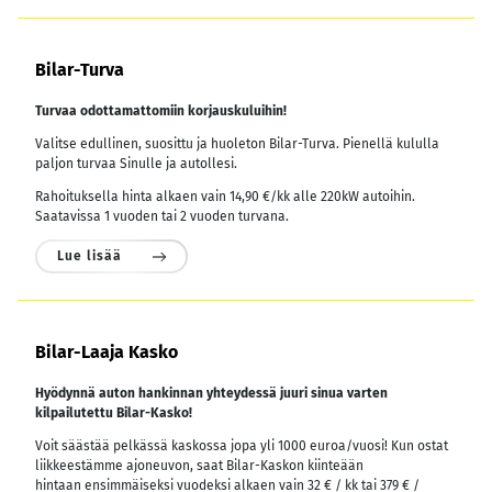
Bilar-Turva
Turvaa odottamattomiin korjauskuluihin!
Valitse edullinen, suosittu ja huoleton Bilar-Turva. Pienellä kululla
paljon turvaa Sinulle ja autollesi.
Rahoituksella hinta alkaen vain 14,90 €/kk alle 220kW autoihin.
Saatavissa 1 vuoden tai 2 vuoden turvana.
Lue lisää
Bilar-Laaja Kasko
Hyödynnä auton hankinnan yhteydessä juuri sinua varten
kilpailutettu Bilar-Kasko!
Voit säästää pelkässä kaskossa jopa yli 1000 euroa/vuosi! Kun ostat
liikkeestämme ajoneuvon, saat Bilar-Kaskon kiinteään
hintaan ensimmäiseksi vuodeksi alkaen vain 32 € / kk tai 379 € /