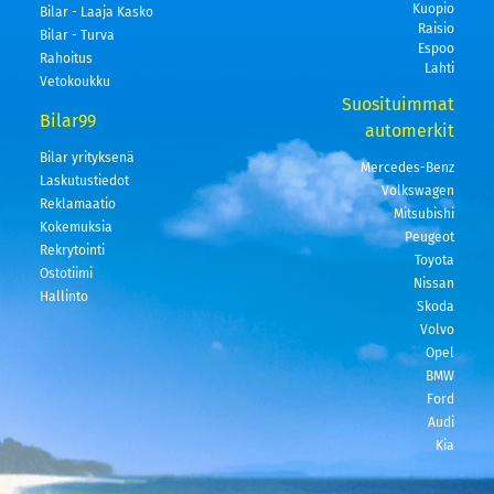
Kuopio
Bilar - Laaja Kasko
Raisio
Bilar - Turva
Espoo
Rahoitus
Lahti
Vetokoukku
Suosituimmat
Bilar99
automerkit
Bilar yrityksenä
Mercedes-Benz
Laskutustiedot
Volkswagen
Reklamaatio
Mitsubishi
Kokemuksia
Peugeot
Rekrytointi
Toyota
Ostotiimi
Nissan
Hallinto
Skoda
Volvo
Opel
BMW
Ford
Audi
Kia