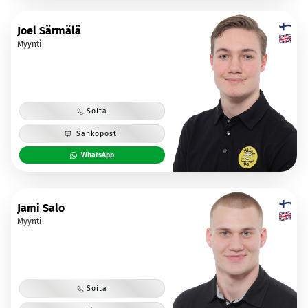
Joel Särmälä
Myynti
Soita
Sähköposti
WhatsApp
Jami Salo
Myynti
Soita