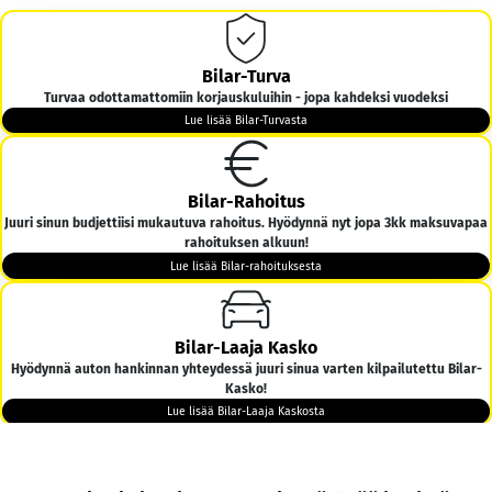
Bilar-Turva
Turvaa odottamattomiin korjauskuluihin - jopa kahdeksi vuodeksi
Lue lisää Bilar-Turvasta
Bilar-Rahoitus
Juuri sinun budjettiisi mukautuva rahoitus. Hyödynnä nyt jopa 3kk maksuvapaa
rahoituksen alkuun!
Lue lisää Bilar-rahoituksesta
Bilar-Laaja Kasko
Hyödynnä auton hankinnan yhteydessä juuri sinua varten kilpailutettu Bilar-
Kasko!
Lue lisää Bilar-Laaja Kaskosta