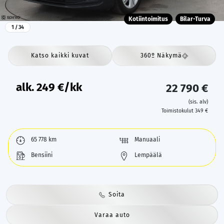
Kotiintoimitus
Bilar-Turva
1
/ 34
Katso kaikki kuvat
360º Näkymä
alk.
249
€/kk
22 790 €
(sis. alv)
Toimistokulut 349 €
65 778 km
Manuaali
Bensiini
Lempäälä
Soita
Varaa auto