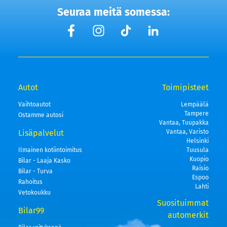
Seuraa meitä somessa:
Autot
Toimipisteet
Vaihtoautot
Lempäälä
Tampere
Ostamme autosi
Vantaa, Tuupakka
Lisäpalvelut
Vantaa, Varisto
Helsinki
Ilmainen kotiintoimitus
Tuusula
Kuopio
Bilar - Laaja Kasko
Raisio
Bilar - Turva
Espoo
Rahoitus
Lahti
Vetokoukku
Suosituimmat
Bilar99
automerkit