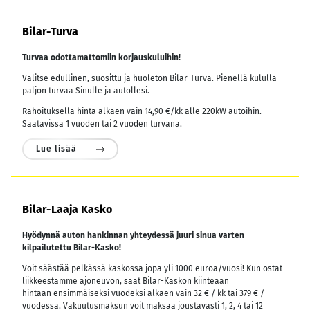
Bilar-Turva
Turvaa odottamattomiin korjauskuluihin!
Valitse edullinen, suosittu ja huoleton Bilar-Turva. Pienellä kululla
paljon turvaa Sinulle ja autollesi.
Rahoituksella hinta alkaen vain 14,90 €/kk alle 220kW autoihin.
Saatavissa 1 vuoden tai 2 vuoden turvana.
Lue lisää
Bilar-Laaja Kasko
Hyödynnä auton hankinnan yhteydessä juuri sinua varten
kilpailutettu Bilar-Kasko!
Voit säästää pelkässä kaskossa jopa yli 1000 euroa/vuosi! Kun ostat
liikkeestämme ajoneuvon, saat Bilar-Kaskon kiinteään
hintaan ensimmäiseksi vuodeksi alkaen vain 32 € / kk tai 379 € /
vuodessa.
Vakuutusmaksun voit maksaa joustavasti 1, 2, 4 tai 12