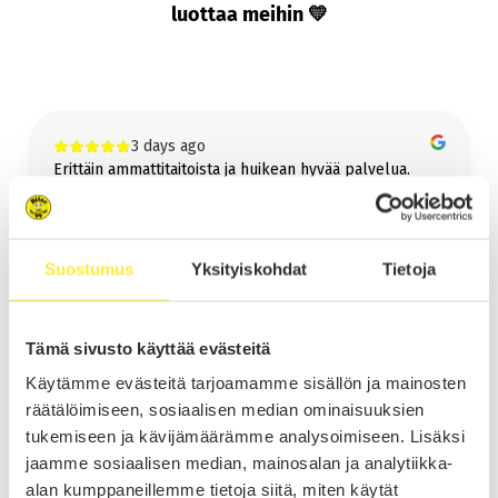
Tarjoamme ilmaisen kotiintoimituksen kaikkiin yli 6000€ hintaisiin autoihin
luottaa meihin 💛
koko Suomeen!
Lue lisää kotiintoimituksesta
Bilar-Vetokoukku
3 days ago
Vetokoukku jälkiasennettuna samaan pakettiin helposti ja vaivattomasti!
Erittäin ammattitaitoista ja huikean hyvää palvelua.
Lue lisää vetokoukusta
Auto tuli, auto meni ja jonkin verran rahaakin.
Suosittelen lämpimästi 🙏👍😊
Reijo Mulari
Suostumus
Yksityiskohdat
Tietoja
Page
1
1 / 60
Tämä sivusto käyttää evästeitä
of
Käytämme evästeitä tarjoamamme sisällön ja mainosten
60
räätälöimiseen, sosiaalisen median ominaisuuksien
tukemiseen ja kävijämäärämme analysoimiseen. Lisäksi
jaamme sosiaalisen median, mainosalan ja analytiikka-
Myynti Lempäälä
alan kumppaneillemme tietoja siitä, miten käytät