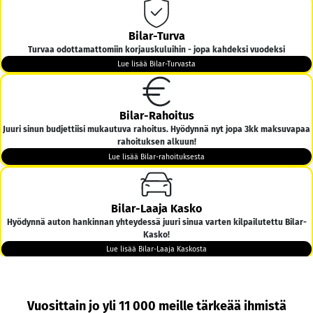
Bilar-Turva
Turvaa odottamattomiin korjauskuluihin - jopa kahdeksi vuodeksi
Lue lisää Bilar-Turvasta
Bilar-Rahoitus
Juuri sinun budjettiisi mukautuva rahoitus. Hyödynnä nyt jopa 3kk maksuvapaa
rahoituksen alkuun!
Lue lisää Bilar-rahoituksesta
Bilar-Laaja Kasko
Hyödynnä auton hankinnan yhteydessä juuri sinua varten kilpailutettu Bilar-
Kasko!
Lue lisää Bilar-Laaja Kaskosta
Bilar-Kotiintoimitus
Vuosittain jo yli 11 000 meille tärkeää ihmistä