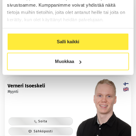
sivustoamme. Kumppanimme voivat yhdistää näitä
Kasimir Ojala
tietoja muihin tietoihin, joita olet antanut heille tai joita on
Myynti
kerätty, kun olet käyttänyt heidän palvelujaan.
Salli kaikki
Soita
Sähköposti
Muokkaa
WhatsApp
Verneri Isoeskeli
Myynti
Soita
Sähköposti