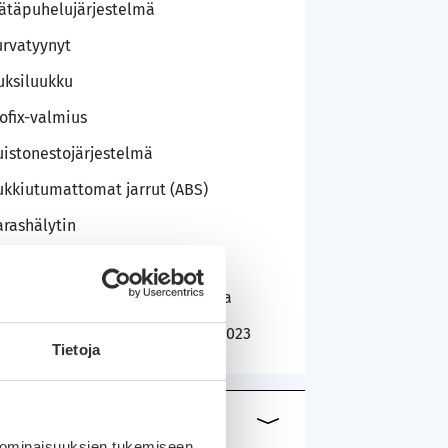
ätäpuhelujärjestelmä
urvatyynyt
uksiluukku
sofix-valmius
uistonestojärjestelmä
ukkiutumattomat jarrut (ABS)
arashälytin
ahdet renkaat
luvanteet kesä- ja talvirenkaissa
äyttöönottopäivämäärä: 13.06.2023
Tietoja
 ominaisuuksien tukemiseen