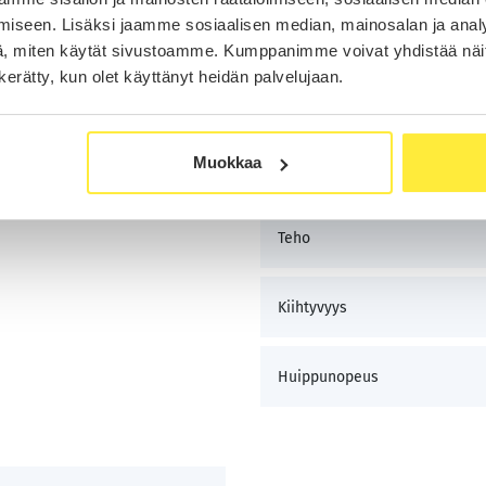
iseen. Lisäksi jaamme sosiaalisen median, mainosalan ja analy
, miten käytät sivustoamme. Kumppanimme voivat yhdistää näitä t
n kerätty, kun olet käyttänyt heidän palvelujaan.
Suorituskyky
Muokkaa
l/100km
Iskutilavuus
Teho
Kiihtyvyys
Huippunopeus