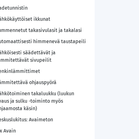
adetunnistin
ähkökäyttöiset ikkunat
ummennetut takasivulasit ja takalasi
utomaattisesti himmenevä taustapeili
ähköisesti säädettävät ja
ämmitettävät sivupeilit
enkinlämmittimet
ämmitettävä ohjauspyörä
ähkötoiminen takaluukku (luukun
vaus ja sulku -toiminto myös
hjaamosta käsin)
eskuslukitus: Avaimeton
 x Avain