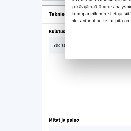
ja kävijämäärämme analysoim
kumppaneillemme tietoja siitä
Tekniset tiedot
olet antanut heille tai joita o
Kulutus ja päästöt
6,7 
Yhdistetty
Mitat ja paino