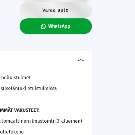
Varaa auto
WhatsApp
rheiluistuimet
istiseläntuki etuistuimissa
IMMÄT VARUSTEET:
utomaattinen ilmastointi (3-alueinen)
jotietokone