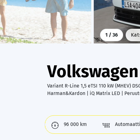
1
/ 36
Kat
Volkswagen
Variant R-Line 1,5 eTSI 110 kW (MHEV) D
Harman&Kardon | iQ Matrix LED | Peruut
96 000 km
Automaatt