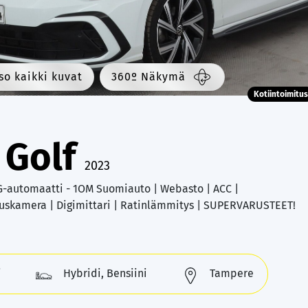
so kaikki kuvat
360º Näkymä
Kotiintoimitus
 Golf
2023
SG-automaatti - 1OM Suomiauto | Webasto | ACC |
uskamera | Digimittari | Ratinlämmitys | SUPERVARUSTEET!
i
Hybridi, Bensiini
Tampere