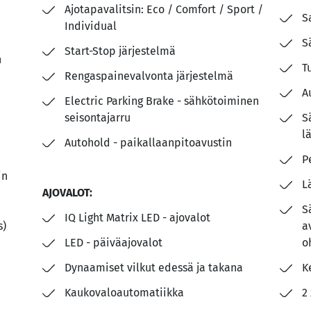
Ajotapavalitsin: Eco / Comfort / Sport /
S
Individual
S
Start-Stop järjestelmä
n
T
Rengaspainevalvonta järjestelmä
A
Electric Parking Brake - sähkötoiminen
seisontajarru
S
l
Autohold - paikallaanpitoavustin
P
in
L
AJOVALOT:
S
IQ Light Matrix LED - ajovalot
s)
a
LED - päiväajovalot
o
Dynaamiset vilkut edessä ja takana
K
Kaukovaloautomatiikka
2