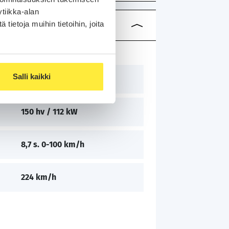
tiikka-alan
ietoja muihin tietoihin, joita
Salli kaikki
1498 cm³
150 hv / 112 kW
8,7 s. 0-100 km/h
224 km/h