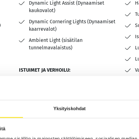
Dynamic Light Assist (Dynaamiset
H
kaukovalot)
T
Dynamic Cornering Lights (Dynaamiset
)
S
kaarrevalot)
I
Ambient Light (sisätilan
tunnelmavalaistus)
L
L
ISTUIMET JA VERHOILU:
V
Nahkaverhoiltu monitoimiohjauspyörä
K
vaihteenvalitsimilla
A
Kangas-alcantara sisusta
K
Yksityiskohdat
itä
mme sisällön ja mainosten räätälöimiseen, sosiaalisen median