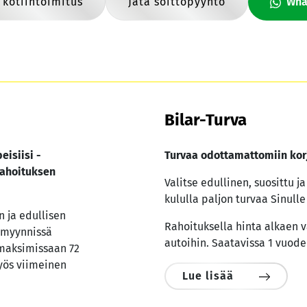
 kotiintoimitus
Jätä soittopyyntö
Wha
Bilar-Turva
eisiisi -
Turvaa odottamattomiin kor
ahoituksen
Valitse edullinen, suosittu j
kululla paljon turvaa Sinulle 
 ja edullisen
Rahoituksella hinta alkaen v
 myynnissä
autoihin. Saatavissa 1 vuode
maksimissaan 72
yös viimeinen
Lue lisää