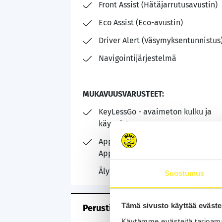
Front Assist (Hätäjarrutusavustin)
Eco Assist (Eco-avustin)
Driver Alert (Väsymyksentunnistus
Navigointijärjestelmä
MUKAVUUSVARUSTEET:
KeyLessGo - avaimeton kulku ja
käynnistys
AppConnect: AndroidAuto /
AppleCarPlay / MirrorLink
Älypuhelimen langaton lataus
Suostumus
Tämä sivusto käyttää eväste
Perustiedot
Käytämme evästeitä tarjoama