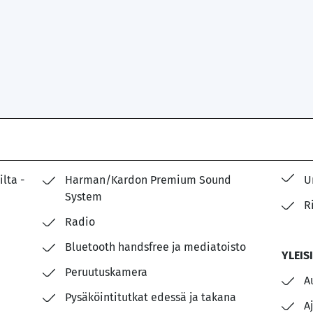
ilta -
Harman/Kardon Premium Sound
U
System
R
Radio
Bluetooth handsfree ja mediatoisto
YLEIS
Peruutuskamera
A
Pysäköintitutkat edessä ja takana
A