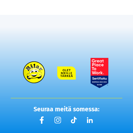
Seuraa meitä somessa: