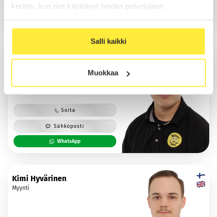
Sähköposti
kerätty, kun olet käyttänyt heidän palvelujaan.
WhatsApp
Salli kaikki
Kaapo Löytömäki
Myynti
Muokkaa
Soita
Sähköposti
WhatsApp
Kimi Hyvärinen
Myynti