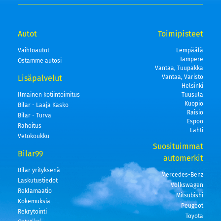
Autot
Toimipisteet
Vaihtoautot
Lempäälä
Tampere
Ostamme autosi
Vantaa, Tuupakka
Lisäpalvelut
Vantaa, Varisto
Helsinki
Ilmainen kotiintoimitus
Tuusula
Kuopio
Bilar - Laaja Kasko
Raisio
Bilar - Turva
Espoo
Rahoitus
Lahti
Vetokoukku
Suosituimmat
Bilar99
automerkit
Bilar yrityksenä
Mercedes-Benz
Laskutustiedot
Volkswagen
Reklamaatio
Mitsubishi
Kokemuksia
Peugeot
Rekrytointi
Toyota