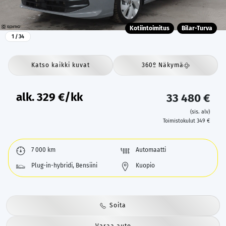
Kotiintoimitus
Bilar-Turva
1
/ 34
Katso kaikki kuvat
360º Näkymä
alk.
329
€/kk
33 480 €
(sis. alv)
Toimistokulut 349 €
7 000 km
Automaatti
Plug-in-hybridi, Bensiini
Kuopio
Soita
Varaa auto