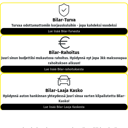
Bilar-Turva
Turvaa odottamattomiin korjauskuluihin - jopa kahdeksi vuodeksi
Lue lisää Bilar-Turvasta
Bilar-Rahoitus
Juuri sinun budjettiisi mukautuva rahoitus. Hyödynnä nyt jopa 3kk maksuvapaa
rahoituksen alkuun!
Lue lisää Bilar-rahoituksesta
Bilar-Laaja Kasko
Hyödynnä auton hankinnan yhteydessä juuri sinua varten kilpailutettu Bilar-
Kasko!
Lue lisää Bilar-Laaja Kaskosta