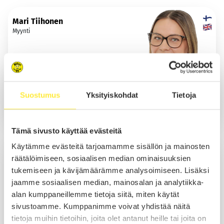
Mari Tiihonen
Myynti
Suostumus
Yksityiskohdat
Tietoja
Lomalla 16.08.2026 asti
Sähköposti
Tämä sivusto käyttää evästeitä
Käytämme evästeitä tarjoamamme sisällön ja mainosten
Daniel Tiitinen
räätälöimiseen, sosiaalisen median ominaisuuksien
Myynti
tukemiseen ja kävijämäärämme analysoimiseen. Lisäksi
jaamme sosiaalisen median, mainosalan ja analytiikka-
alan kumppaneillemme tietoja siitä, miten käytät
sivustoamme. Kumppanimme voivat yhdistää näitä
Soita
tietoja muihin tietoihin, joita olet antanut heille tai joita on