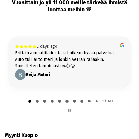
Bilar-Kotiintoimitus
Vuosittain jo yli 11 000 meille tärkeää ihmistä
Tarjoamme ilmaisen kotiintoimituksen kaikkiin yli 6000€ hintaisiin autoihin
luottaa meihin 💛
koko Suomeen!
Lue lisää kotiintoimituksesta
Bilar-Vetokoukku
2 days ago
Vetokoukku jälkiasennettuna samaan pakettiin helposti ja vaivattomasti!
Erittäin ammattitaitoista ja huikean hyvää palvelua.
Lue lisää vetokoukusta
Auto tuli, auto meni ja jonkin verran rahaakin.
Suosittelen lämpimästi 🙏👍😊
Reijo Mulari
Page
1
1 / 60
of
60
Myynti Kuopio