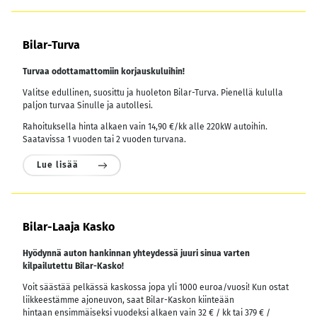
Bilar-Turva
Turvaa odottamattomiin korjauskuluihin!
Valitse edullinen, suosittu ja huoleton Bilar-Turva. Pienellä kululla
paljon turvaa Sinulle ja autollesi.
Rahoituksella hinta alkaen vain 14,90 €/kk alle 220kW autoihin.
Saatavissa 1 vuoden tai 2 vuoden turvana.
Lue lisää
Bilar-Laaja Kasko
Hyödynnä auton hankinnan yhteydessä juuri sinua varten
kilpailutettu Bilar-Kasko!
Voit säästää pelkässä kaskossa jopa yli 1000 euroa/vuosi! Kun ostat
liikkeestämme ajoneuvon, saat Bilar-Kaskon kiinteään
hintaan ensimmäiseksi vuodeksi alkaen vain 32 € / kk tai 379 € /