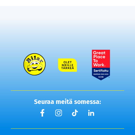
Seuraa meitä somessa: