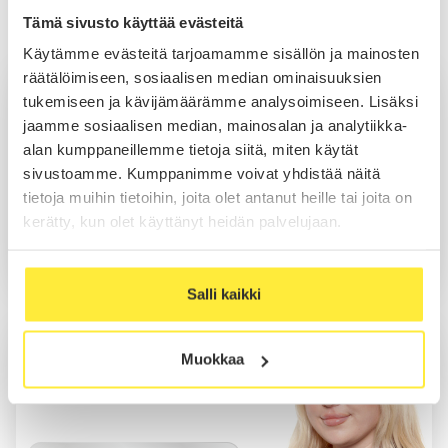
Tämä sivusto käyttää evästeitä
Myynti Lahti
Käytämme evästeitä tarjoamamme sisällön ja mainosten
räätälöimiseen, sosiaalisen median ominaisuuksien
Julius Pykälistö
tukemiseen ja kävijämäärämme analysoimiseen. Lisäksi
Myynti
jaamme sosiaalisen median, mainosalan ja analytiikka-
alan kumppaneillemme tietoja siitä, miten käytät
sivustoamme. Kumppanimme voivat yhdistää näitä
tietoja muihin tietoihin, joita olet antanut heille tai joita on
Soita
kerätty, kun olet käyttänyt heidän palvelujaan.
Sähköposti
WhatsApp
Salli kaikki
Kia Pöysti
Muokkaa
Myynti