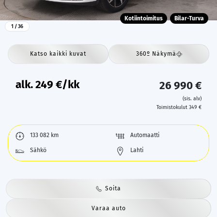
Kotiintoimitus
Bilar-Turva
1
/ 36
Katso kaikki kuvat
360º Näkymä
alk.
249
€/kk
26 990 €
(sis. alv)
Toimistokulut 349 €
133 082 km
Automaatti
Sähkö
Lahti
Soita
Varaa auto