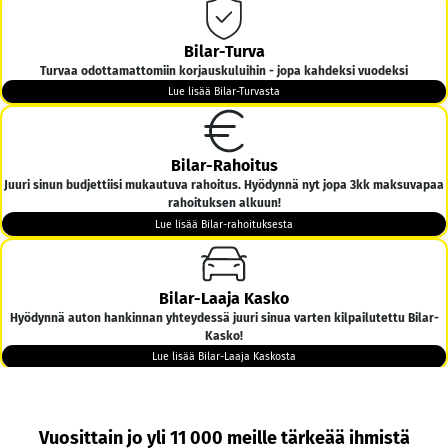
Bilar-Turva
Turvaa odottamattomiin korjauskuluihin - jopa kahdeksi vuodeksi
Lue lisää Bilar-Turvasta
Bilar-Rahoitus
Juuri sinun budjettiisi mukautuva rahoitus. Hyödynnä nyt jopa 3kk maksuvapaa
rahoituksen alkuun!
Lue lisää Bilar-rahoituksesta
Bilar-Laaja Kasko
Hyödynnä auton hankinnan yhteydessä juuri sinua varten kilpailutettu Bilar-
Kasko!
Lue lisää Bilar-Laaja Kaskosta
Bilar-Kotiintoimitus
Vuosittain jo yli 11 000 meille tärkeää ihmistä