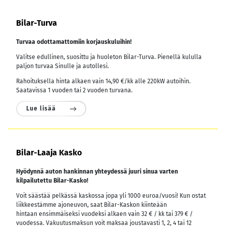
Bilar-Turva
Turvaa odottamattomiin korjauskuluihin!
Valitse edullinen, suosittu ja huoleton Bilar-Turva. Pienellä kululla
paljon turvaa Sinulle ja autollesi.
Rahoituksella hinta alkaen vain 14,90 €/kk alle 220kW autoihin.
Saatavissa 1 vuoden tai 2 vuoden turvana.
Lue lisää
Bilar-Laaja Kasko
Hyödynnä auton hankinnan yhteydessä juuri sinua varten
kilpailutettu Bilar-Kasko!
Voit säästää pelkässä kaskossa jopa yli 1000 euroa/vuosi! Kun ostat
liikkeestämme ajoneuvon, saat Bilar-Kaskon kiinteään
hintaan ensimmäiseksi vuodeksi alkaen vain 32 € / kk tai 379 € /
vuodessa.
Vakuutusmaksun voit maksaa joustavasti 1, 2, 4 tai 12