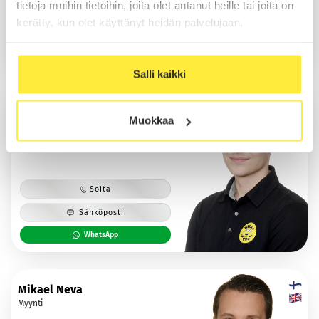
tietoja muihin tietoihin, joita olet antanut heille tai joita on
Soita
kerätty, kun olet käyttänyt heidän palvelujaan.
Sähköposti
WhatsApp
Salli kaikki
Waltteri Mäkelä
Muokkaa
Myynti
Soita
Sähköposti
WhatsApp
Mikael Neva
Myynti