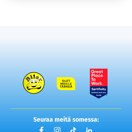
Seuraa meitä somessa: