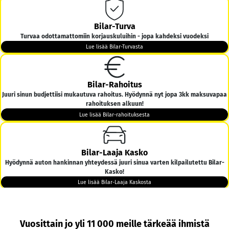
Bilar-Turva
Turvaa odottamattomiin korjauskuluihin - jopa kahdeksi vuodeksi
Lue lisää Bilar-Turvasta
Bilar-Rahoitus
Juuri sinun budjettiisi mukautuva rahoitus. Hyödynnä nyt jopa 3kk maksuvapaa
rahoituksen alkuun!
Lue lisää Bilar-rahoituksesta
Bilar-Laaja Kasko
Hyödynnä auton hankinnan yhteydessä juuri sinua varten kilpailutettu Bilar-
Kasko!
Lue lisää Bilar-Laaja Kaskosta
Bilar-Kotiintoimitus
Vuosittain jo yli 11 000 meille tärkeää ihmistä