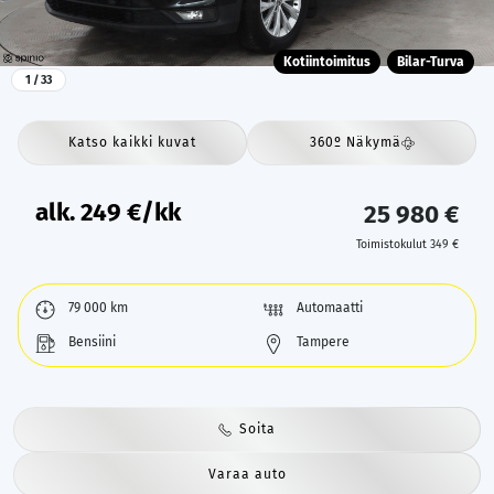
Kotiintoimitus
Bilar-Turva
1
/ 33
Katso kaikki kuvat
360º Näkymä
alk.
249
€/kk
25 980 €
Toimistokulut 349 €
79 000 km
Automaatti
Bensiini
Tampere
Soita
Varaa auto