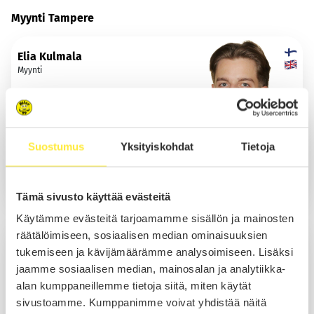
Myynti Tampere
Elia Kulmala
Myynti
Soita
Suostumus
Yksityiskohdat
Tietoja
Sähköposti
WhatsApp
Tämä sivusto käyttää evästeitä
Käytämme evästeitä tarjoamamme sisällön ja mainosten
räätälöimiseen, sosiaalisen median ominaisuuksien
Iivari Pihlajaniemi
tukemiseen ja kävijämäärämme analysoimiseen. Lisäksi
Myynti
jaamme sosiaalisen median, mainosalan ja analytiikka-
alan kumppaneillemme tietoja siitä, miten käytät
sivustoamme. Kumppanimme voivat yhdistää näitä