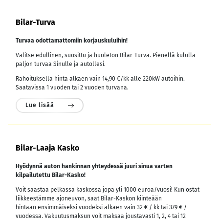
Bilar-Turva
Turvaa odottamattomiin korjauskuluihin!
Valitse edullinen, suosittu ja huoleton Bilar-Turva. Pienellä kululla
paljon turvaa Sinulle ja autollesi.
Rahoituksella hinta alkaen vain 14,90 €/kk alle 220kW autoihin.
Saatavissa 1 vuoden tai 2 vuoden turvana.
Lue lisää
Bilar-Laaja Kasko
Hyödynnä auton hankinnan yhteydessä juuri sinua varten
kilpailutettu Bilar-Kasko!
Voit säästää pelkässä kaskossa jopa yli 1000 euroa/vuosi! Kun ostat
liikkeestämme ajoneuvon, saat Bilar-Kaskon kiinteään
hintaan ensimmäiseksi vuodeksi alkaen vain 32 € / kk tai 379 € /
vuodessa.
Vakuutusmaksun voit maksaa joustavasti 1, 2, 4 tai 12