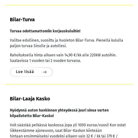
Bilar-Turva
Turvaa odottamattomiin korjauskuluihin!
Valitse edullinen, suosittu ja huoleton Bilar-Turva. Pienellä kululla
paljon turvaa Sinulle ja autollesi.
Rahoituksella hinta alkaen vain 14,90 €/kk alle 220kW autoihin.
Saatavissa 1 vuoden tai 2 vuoden turvana.
Lue lisää
Bilar-Laaja Kasko
Hyödynnä auton hankinnan yhteydessä juuri sinua varten
kilpailutettu Bilar-Kasko!
Voit säästää pelkässä kaskossa jopa yli 1000 euroa/vuosi! Kun ostat
liikkeestämme ajoneuvon, saat Bilar-Kaskon kiinteään
hintaan ensimmäiseksi vuodeksi alkaen vain 32 € / kk tai 379 € /