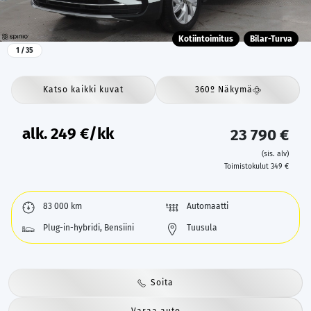
Kotiintoimitus
Bilar-Turva
1
/ 35
Katso kaikki kuvat
360º Näkymä
alk.
249
€/kk
23 790 €
(sis. alv)
Toimistokulut 349 €
83 000 km
Automaatti
Plug-in-hybridi, Bensiini
Tuusula
Soita
Varaa auto