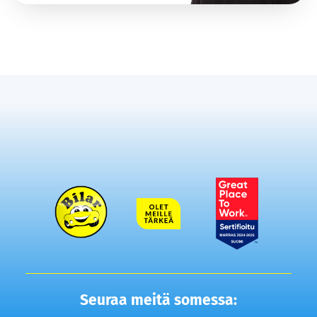
Seuraa meitä somessa: