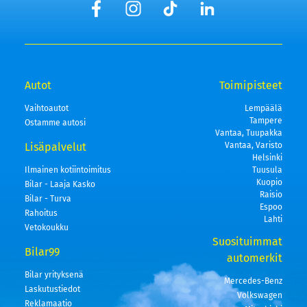
Autot
Toimipisteet
Vaihtoautot
Lempäälä
Tampere
Ostamme autosi
Vantaa, Tuupakka
Lisäpalvelut
Vantaa, Varisto
Helsinki
Ilmainen kotiintoimitus
Tuusula
Kuopio
Bilar - Laaja Kasko
Raisio
Bilar - Turva
Espoo
Rahoitus
Lahti
Vetokoukku
Suosituimmat
Bilar99
automerkit
Bilar yrityksenä
Mercedes-Benz
Laskutustiedot
Volkswagen
Reklamaatio