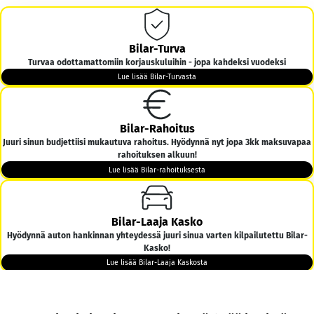
Bilar-Turva
Turvaa odottamattomiin korjauskuluihin - jopa kahdeksi vuodeksi
Lue lisää Bilar-Turvasta
Bilar-Rahoitus
Juuri sinun budjettiisi mukautuva rahoitus. Hyödynnä nyt jopa 3kk maksuvapaa
rahoituksen alkuun!
Lue lisää Bilar-rahoituksesta
Bilar-Laaja Kasko
Hyödynnä auton hankinnan yhteydessä juuri sinua varten kilpailutettu Bilar-
Kasko!
Lue lisää Bilar-Laaja Kaskosta