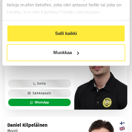
tietoja muihin tietoihin, joita olet antanut heille tai joita on
Soita
kerätty, kun olet käyttänyt heidän palvelujaan.
Sähköposti
WhatsApp
Salli kaikki
Saska Halmes
Muokkaa
Myynti
Soita
Sähköposti
WhatsApp
Daniel Kilpeläinen
Myynti