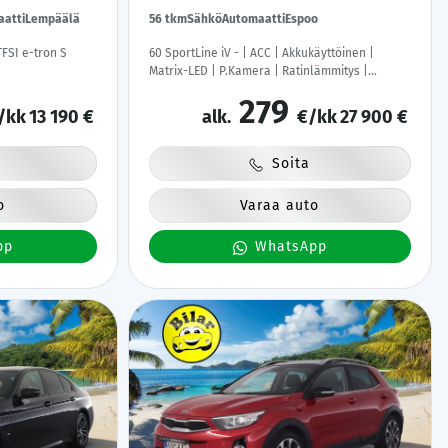
atti
Lempäälä
56 tkm
Sähkö
Automaatti
Espoo
TFSI e-tron S
60 SportLine iV - | ACC | Akkukäyttöinen |
Matrix-LED | P.Kamera | Ratinlämmitys |
Puolinahat | Keyless | Apple&Android | Kahdet
279
Renkaat |
/kk
13 190 €
alk.
€/kk
27 900 €
Soita
o
Varaa auto
pp
WhatsApp