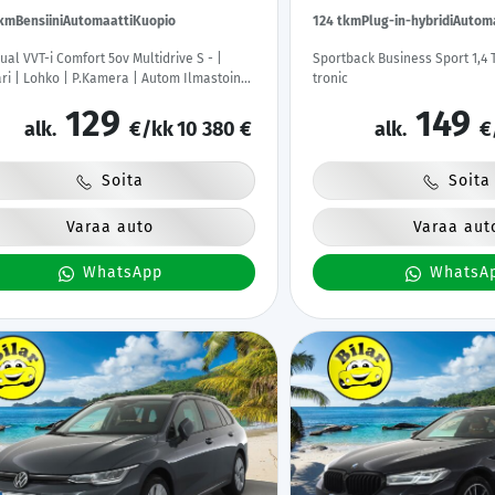
tkm
Bensiini
Automaatti
Kuopio
124 tkm
Plug-in-hybridi
Automa
Dual VVT-i Comfort 5ov Multidrive S - |
Sportback Business Sport 1,4 
ri | Lohko | P.Kamera | Autom Ilmastointi
tronic
mi-auto | Kahdet Renkaat |
129
149
ihuollettu |
alk.
€/kk
10 380 €
alk.
€
Soita
Soita
Varaa auto
Varaa aut
WhatsApp
WhatsA