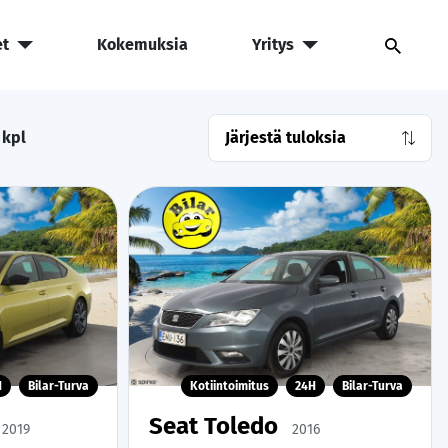
et
Kokemuksia
Yritys
kpl
H
Bilar-Turva
Kotiintoimitus
24H
Bilar-Turva
Seat Toledo
2019
2016