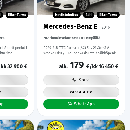
H
Bilar-Turva
Kotiintoimitus
24H
Bilar-Turva
Mercedes-Benz E
2016
ere
202 tkm
Diesel
Automaatti
Lempäälä
 | Sporttipenkit |
E 220 BLUETEC Farmari (AC) 5ov 2143cm3 A -
ttaristo |
Vetokoukku / Puolinahkasisusta / Sähköpenkki
om Suomi-auto |
/ Ortopedi / Vakkari
179
ttu |
kk
32 900 €
alk.
€/kk
16 450 €
Soita
o
Varaa auto
pp
WhatsApp