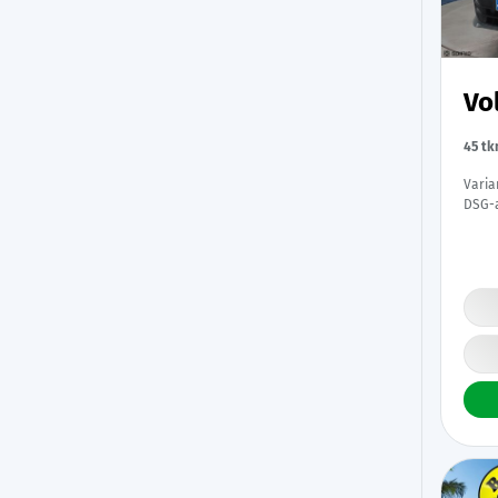
Vo
45 t
Varia
DSG-a
LED |
Digim
auto 