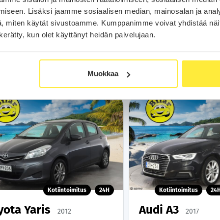
229
279
alk.
€/kk
21 990 €
alk.
€
iseen. Lisäksi jaamme sosiaalisen median, mainosalan ja analy
, miten käytät sivustoamme. Kumppanimme voivat yhdistää näitä t
Soita
Soita
n kerätty, kun olet käyttänyt heidän palvelujaan.
Varaa auto
Varaa aut
WhatsApp
WhatsA
Muokkaa
Kotiintoimitus
24H
Kotiintoimitus
24
yota Yaris
Audi A3
2012
2017