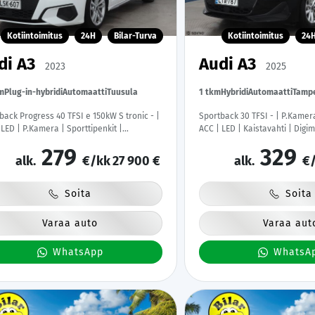
Kotiintoimitus
24H
Bilar-Turva
Kotiintoimitus
24
di A3
Audi A3
2023
2025
m
Plug-in-hybridi
Automaatti
Tuusula
1 tkm
Hybridi
Automaatti
Tamp
gress 40 TFSI e 150kW S tronic - |
Sportback 30 TFSI - | P.Kamera
 LED | P.Kamera | Sporttipenkit |
ACC | LED | Kaistavahti | Digimi
ittaristo | 1.Om Suomi-auto | Kahdet
Apple&Android | Facelift | 1-
279
329
at |
Kahdet renkaat | Merkkihuolle
alk.
€/kk
27 900 €
alk.
€/
Soita
Soita
Varaa auto
Varaa aut
WhatsApp
WhatsA