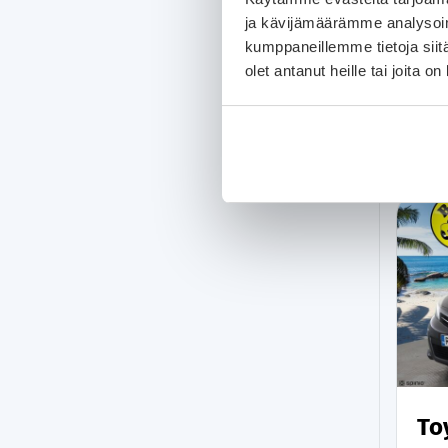
ja kävijämäärämme analysoim
kumppaneillemme tietoja siitä
olet antanut heille tai joita o
To