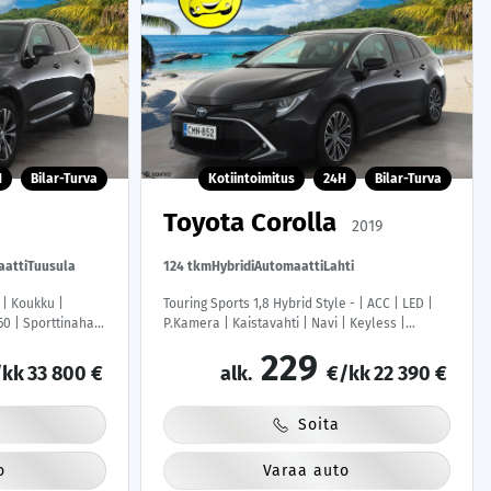
H
Bilar-Turva
Kotiintoimitus
24H
Bilar-Turva
Toyota Corolla
2019
atti
Tuusula
124 tkm
Hybridi
Automaatti
Lahti
 | Koukku |
Touring Sports 1,8 Hybrid Style - | ACC | LED |
60 | Sporttinahat
P.Kamera | Kaistavahti | Navi | Keyless |
| Katveavustin |
Lohkolämmitin | Kahdet renkaat |
229
 Kahdet renkaat |
Merkkihuollot | Suomi-auto |
kk
33 800 €
alk.
€/kk
22 390 €
Soita
o
Varaa auto