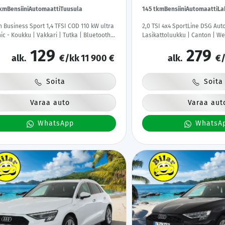
tkm
Bensiini
Automaatti
Tuusula
145 tkm
Bensiini
Automaatti
La
 Business Sport 1,4 TFSI COD 110 kW ultra
2,0 TSI 4x4 SportLine DSG Auto
nic - Koukku | Vakkari | Tutka | Bluetooth |
Lasikattoluukku | Canton | We
väri | Kahdet renkaat vanteineen |
ACC | Xenon | P.Kamera | Muis
129
279
i-auto
Katveavustin | Navi | Kaistava
alk.
€/kk
11 900 €
alk.
€/
Suomi-auto |
Soita
Soita
Varaa auto
Varaa aut
WhatsApp
WhatsA