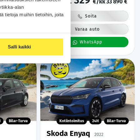
329
/kk
27 800 €
alk.
€/kk
33 890 €
renkaat |
tiikka-alan
ietoja muihin tietoihin, joita
Soita
o
Varaa auto
pp
WhatsApp
Salli kaikki
H
Bilar-Turva
Kotiintoimitus
24H
Bilar-Turva
Skoda Enyaq
2022