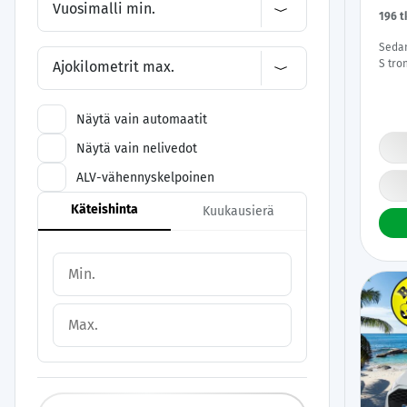
Vuosimalli min.
196 
Sedan
S tro
Ajokilometrit max.
Upea 
Suom
Näytä vain automaatit
Näytä vain nelivedot
ALV-vähennyskelpoinen
Käteishinta
Kuukausierä