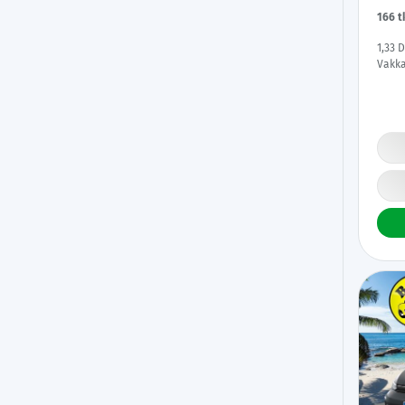
166 
1,33 
Vakka
| Suo
Merkk