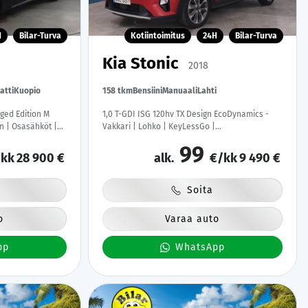
H
Bilar-Turva
Kotiintoimitus
24H
Bilar-Turva
Kia Stonic
2018
atti
Kuopio
158 tkm
Bensiini
Manuaali
Lahti
ged Edition M
1,0 T-GDI ISG 120hv TX Design EcoDynamics -
in | Osasähköt |
Vakkari | Lohko | KeyLessGo |
D | Hifit |
AppleCarPlay&AndroidAuto | P*Kamera | Ratin
99
Om Suomi-auto |
lämmitin | Suomi-auto | 2x hyvät
kk
28 900 €
alk.
€/kk
9 490 €
renkaat&vanteet
Soita
o
Varaa auto
pp
WhatsApp