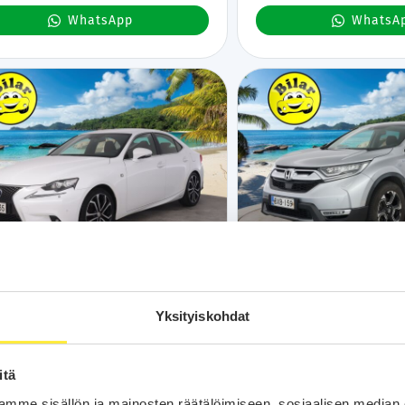
WhatsApp
WhatsA
Kotiintoimitus
24H
Bilar-Turva
Kotiintoimitus
24
xus IS
Honda CR-V
2015
201
Yksityiskohdat
tkm
Hybridi
Automaatti
Lahti
89 tkm
Hybridi
Automaatti
Tuu
F Sport - Mark levinson | Ratinlämmitin |
Hybrid Elegance 2WD AT - ACC 
ut Nahkapenkit | Vakkari | Lohko |
Digimittaristo | Navi | P-kamer
itä
-auto | 2x Renkaat&vanteet!
mme sisällön ja mainosten räätälöimiseen, sosiaalisen median