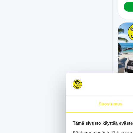
Le
Suostumus
203 
300h 
Ilmastoid
Tämä sivusto käyttää eväste
Suomi
Käytämme evästeitä tarjoama