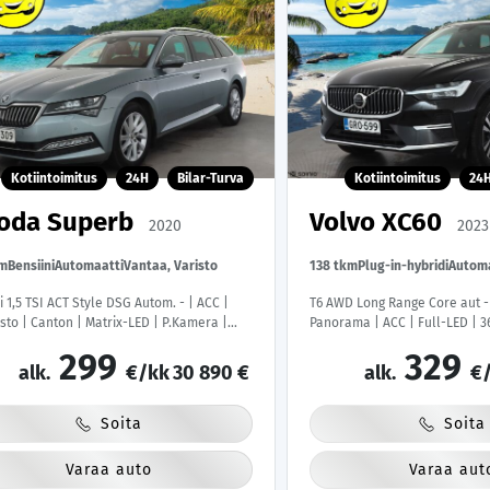
Kotiintoimitus
24H
Bilar-Turva
Kotiintoimitus
24
oda Superb
Volvo XC60
2020
2023
km
Bensiini
Automaatti
Vantaa, Varisto
138 tkm
Plug-in-hybridi
Automa
 1,5 TSI ACT Style DSG Autom. - | ACC |
T6 AWD Long Range Core aut -
to | Canton | Matrix-LED | P.Kamera |
Panorama | ACC | Full-LED | 3
ipenkki | Ratinlämmitys | Puolinahat |
Muistilla | Navi | Kaistavahti 
299
329
-auto | Kahdet Renkaat | Merkkihuollettu
Keyless | 2x Latauskaapelit |
alk.
€/kk
30 890 €
alk.
€/
Merkkihuollot |
Soita
Soita
Varaa auto
Varaa aut