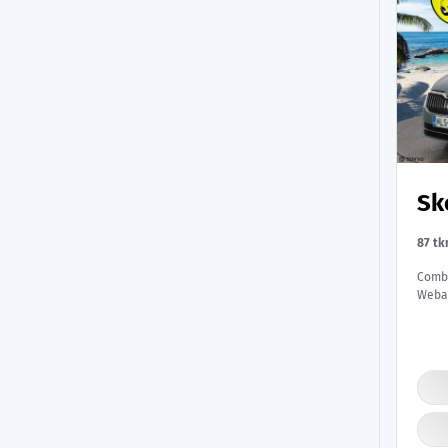
Sk
87 t
Combi
Webas
Muist
Suomi
|