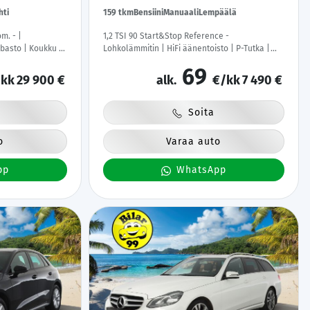
hti
159 tkm
Bensiini
Manuaali
Lempäälä
m. - |
1,2 TSI 90 Start&Stop Reference -
basto | Koukku |
Lohkolämmitin | HiFi äänentoisto | P-Tutka |
tipenkki |
Vakionopeudensäädin | Suomi-auto | Viimeisin
69
hti | Keyless |
huolto 159tkm | Jakohihna vaihdettu | Kahdet
kk
29 900 €
alk.
€/kk
7 490 €
renkaat
Soita
o
Varaa auto
pp
WhatsApp