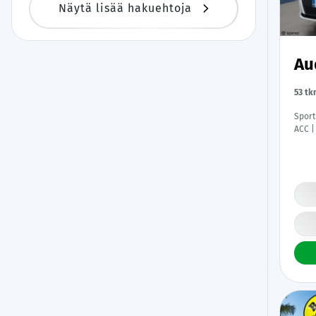
Näytä lisää hakuehtoja
Au
53 tk
Sportback Pro
ACC |
Digim
Renka