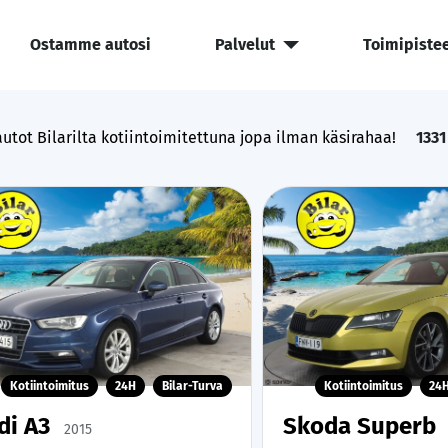
Ostamme autosi
Palvelut
Toimipiste
utot Bilarilta kotiintoimitettuna jopa ilman käsirahaa!
1331
Kotiintoimitus
24H
Bilar-Turva
Kotiintoimitus
24
di A3
Skoda Superb
2015