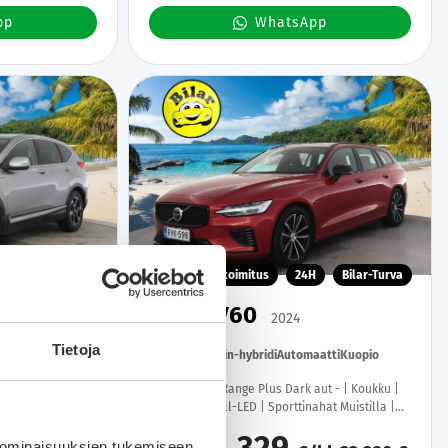
pp
WhatsApp
H
Bilar-Turva
Kotiintoimitus
24H
Bilar-Turva
Volvo V60
9
2024
Tietoja
sula
106 tkm
Plug-in-hybridi
Automaatti
Kuopio
| Koukku | LED |
T6 AWD Long Range Plus Dark aut - | Koukku |
a | Tutkat
ACC | 360 | Full-LED | Sporttinahat Muistilla |
Lisälämmitin | Kaistavahti | Navi | Keyless | 2x
Latauskaapelit | 1-om Suomi-auto | Kahdet
 ominaisuuksien tukemiseen