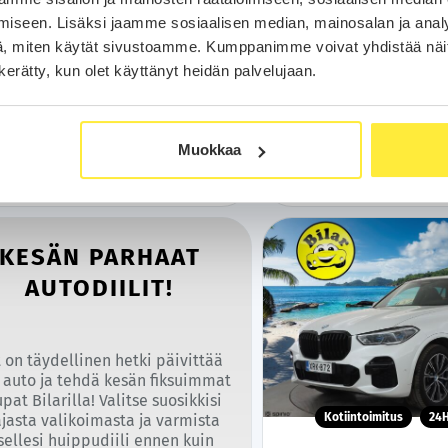
| Kaistavahti | Keyless | Apple&Android |
Alcantara | Suomi-auto | Kahd
349
279
iseen. Lisäksi jaamme sosiaalisen median, mainosalan ja analy
lämmitys | Merkkihuollot |
Merkkihuollot |
alk.
€/kk
36 490 €
alk.
€/
, miten käytät sivustoamme. Kumppanimme voivat yhdistää näitä t
n kerätty, kun olet käyttänyt heidän palvelujaan.
Soita
Soita
Varaa auto
Varaa aut
Muokkaa
WhatsApp
WhatsA
KESÄN PARHAAT
AUTODIILIT!
 on täydellinen hetki päivittää
 auto ja tehdä kesän fiksuimmat
pat Bilarilla! Valitse suosikkisi
Kotiintoimitus
24
ajasta valikoimasta ja varmista
tsellesi huippudiili ennen kuin