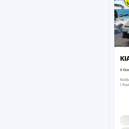
KI
0 tk
Fastb
| Puo
P.kam
| App