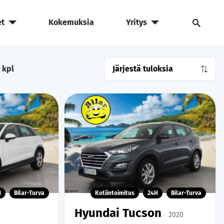
et
Kokemuksia
Yritys
kpl
H
Bilar-Turva
Kotiintoimitus
24H
Bilar-Turva
Hyundai Tucson
2020