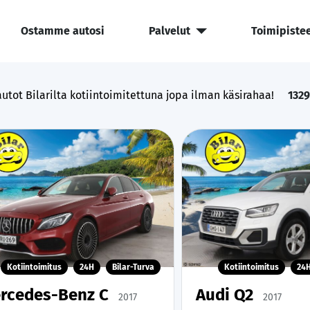
Ostamme autosi
Palvelut
Toimipiste
utot Bilarilta kotiintoimitettuna jopa ilman käsirahaa!
1329
Kotiintoimitus
24H
Bilar-Turva
Kotiintoimitus
24
rcedes-Benz C
Audi Q2
2017
2017