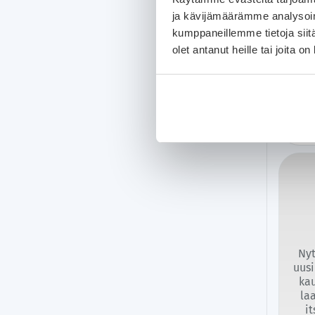
Navi 
ja kävijämäärämme analysoim
Ratin
kumppaneillemme tietoja siitä
olet antanut heille tai joita o
Nyt
uusi
kau
la
i