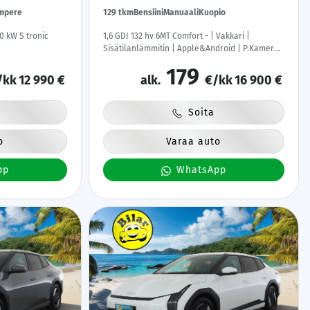
mpere
129 tkm
Bensiini
Manuaali
Kuopio
0 kW S tronic
1,6 GDI 132 hv 6MT Comfort - | Vakkari |
Sisätilanlämmitin | Apple&Android | P.Kamera |
Ratinlämmitys | Kahdet renkaat | Suomi-auto |
179
/kk
12 990 €
alk.
€/kk
16 900 €
Soita
o
Varaa auto
pp
WhatsApp