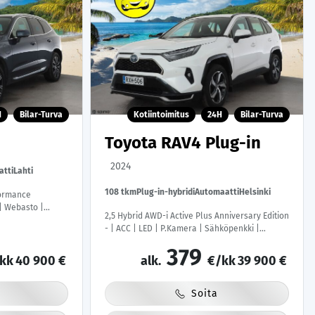
H
Bilar-Turva
Kotiintoimitus
24H
Bilar-Turva
Toyota RAV4 Plug-in
2024
atti
Lahti
108 tkm
Plug-in-hybridi
Automaatti
Helsinki
formance
 | Webasto |
2,5 Hybrid AWD-i Active Plus Anniversary Edition
orama |
- | ACC | LED | P.Kamera | Sähköpenkki |
inlämmitys |
Katveavustin | Navi | Kaistavahti | Keyless |
Om Suomi-auto |
379
Sisätilanlämmitin | Apple&Android |
ttu |
kk
40 900 €
alk.
€/kk
39 900 €
Ratinlämmitys | 1-om Suomi-auto | 2x
Latauskaapelit |
Soita