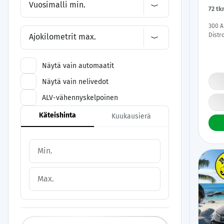
Vuosimalli min.
72 tk
300 A
Distr
Ajokilometrit max.
BLIS 
Näytä vain automaatit
Näytä vain nelivedot
ALV-vähennyskelpoinen
Käteishinta
Kuukausierä