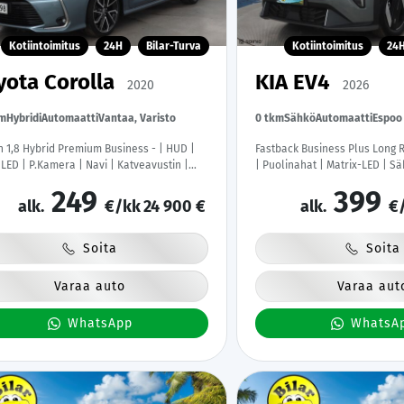
Kotiintoimitus
24H
Bilar-Turva
Kotiintoimitus
24
yota Corolla
KIA EV4
2020
2026
km
Hybridi
Automaatti
Vantaa, Varisto
0 tkm
Sähkö
Automaatti
Espoo
 1,8 Hybrid Premium Business - | HUD |
Fastback Business Plus Long R
 LED | P.Kamera | Navi | Katveavustin |
| Puolinahat | Matrix-LED | S
ss | Lohkolämmitin | Nahkaverhoilu |
P.kamera | Keyless | HDA | BS
249
399
avahti | 1-om Suomi-auto | Kahdet renkaat
| Apple & Android | Tehdastak
alk.
€/kk
24 900 €
alk.
€
Soita
Soita
Varaa auto
Varaa aut
WhatsApp
WhatsA