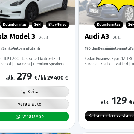
Kotiintoimitus
24H
Bilar-Turva
Kotiintoimitus
24
sla Model 3
Audi A3
2023
2015
km
Sähkö
Automaatti
Lahti
196 tkm
Bensiini
Automaatti
Tu
 | ILP | ACC | Lasikatto | Matrix-LED |
Sedan Business Sport 1,4 TFSI
ipenkki | P.Kamera | Premium Speakers |
S tronic - Koukku | Vakkari | T
| Kaistavahti | Keyless | 1-om Suomi-auto
Upea väri | Kahdet renkaat v
279
det renkaat | 2x Latauskaapelit |
Suomi-auto
alk.
€/kk
29 400 €
Soita
129
alk.
€
Varaa auto
Katso kaikki vastaa
WhatsApp