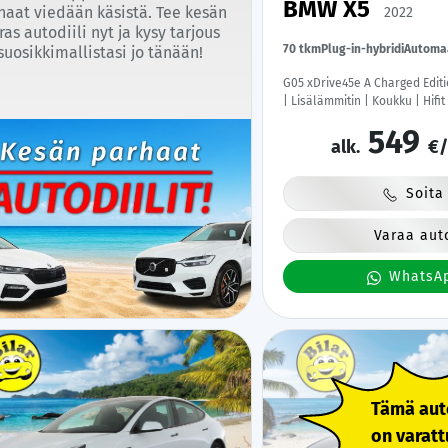
BMW X5
haat viedään käsistä. Tee kesän
2022
ras autodiili nyt ja kysy tarjous
70 tkm
Plug-in-hybridi
Automa
suosikkimallistasi jo tänään!
G05 xDrive45e A Charged Editi
| Lisälämmitin | Koukku | Hifi
Laser Light LED | HUD | Sähkö
549
Kamera | Comfort access | Ilma-a
alk.
€/
& Android | Suomi-auto | Kah
Merkkihuollettu |
Soita
Varaa aut
WhatsA
Tämä aut
on varatt