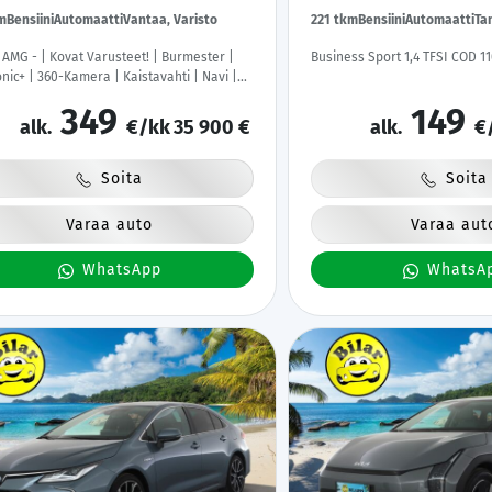
m
Bensiini
Automaatti
Vantaa, Varisto
221 tkm
Bensiini
Automaatti
Ta
 AMG - | Kovat Varusteet! | Burmester |
Business Sport 1,4 TFSI COD 11
onic+ | 360-Kamera | Kaistavahti | Navi |
| ACC |
349
149
alk.
€/kk
35 900 €
alk.
€
Soita
Soita
Varaa auto
Varaa aut
WhatsApp
WhatsA