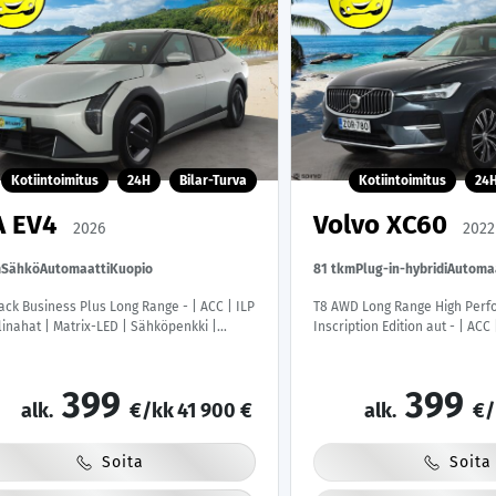
Kotiintoimitus
24H
Bilar-Turva
Kotiintoimitus
24
A EV4
Volvo XC60
2026
2022
m
Sähkö
Automaatti
Kuopio
81 tkm
Plug-in-hybridi
Automa
ack Business Plus Long Range - | ACC | ILP
T8 AWD Long Range High Per
linahat | Matrix-LED | Sähköpenkki |
Inscription Edition aut - | ACC
era | Keyless | HDA | BSM | Ambient Light
Koukku | H/K | Full-LED | Pan
le & Android | Tehdastakuu! |
Muistipenkki | P.Kamera | Rat
Keyless | Apple&Android | 1.
399
399
alk.
€/kk
41 900 €
Kahdet Renkaat | Merkkihuolle
alk.
€/
Soita
Soita