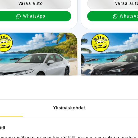
Varaa auto
Varaa aut
WhatsApp
WhatsA
Kotiintoimitus
24H
Bilar-Turva
Kotiintoimitus
24
YOTA CAMRY
Lexus UX
2023
2019
Yksityiskohdat
m
Hybridi
Automaatti
Kuopio
41 tkm
Hybridi
Automaatti
Kuop
itä
ybrid Premium - | ACC | LED | P.Kamera |
250h Comfort - | ACC | LED | P
verhoilu | Sähköpenkit | Katveavustin |
Kaistavahti | Keyless | Lohko
mme sisällön ja mainosten räätälöimiseen, sosiaalisen median