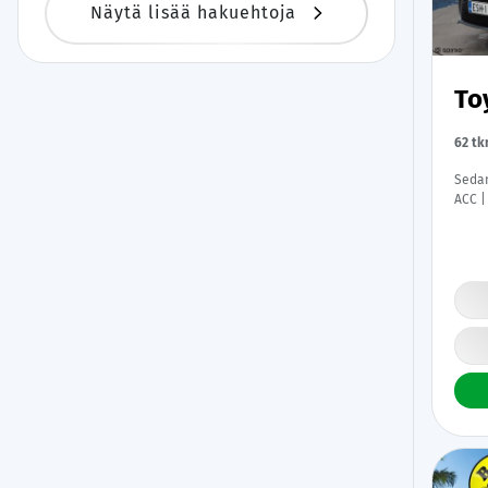
Näytä lisää hakuehtoja
To
62 t
Sedan
ACC |
Keyle
Kaist
|