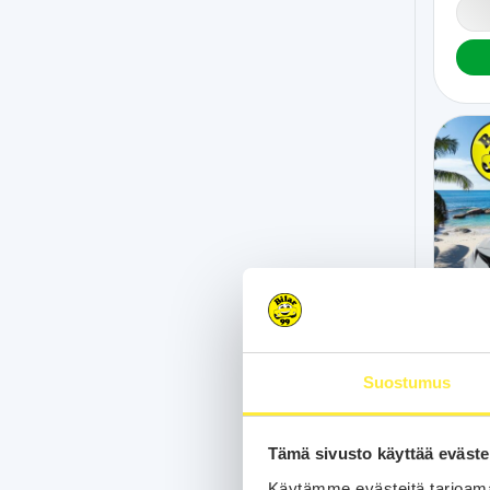
TO
Suostumus
53 tk
Tämä sivusto käyttää eväste
2,5 H
Nahka
Käytämme evästeitä tarjoama