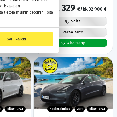
et renkaat |
Muistilla | Navi | Kaistavahti | Keyless | HP
329
tiikka-alan
Audio | 1-om Suomi-auto | 2x Latauskaapelit |
kk
28 900 €
alk.
€/kk
32 900 €
Kahdet renkaat | Merkkihuollot |
ietoja muihin tietoihin, joita
Soita
o
Varaa auto
Salli kaikki
pp
WhatsApp
H
Bilar-Turva
Kotiintoimitus
24H
Bilar-Turva