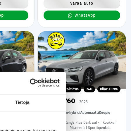
o
Varaa auto
pp
WhatsApp
H
Bilar-Turva
Kotiintoimitus
24H
Bilar-Turva
Volvo V60
2023
Tietoja
io
125 tkm
Plug-in-hybridi
Automaatti
Kuopio
.Kamera | Navi |
T6 AWD Long Range Plus Dark aut - | Koukku |
lämmitin |
ACC | Full-LED | P.Kamera | Sporttipenkit
 ominaisuuksien tukemiseen