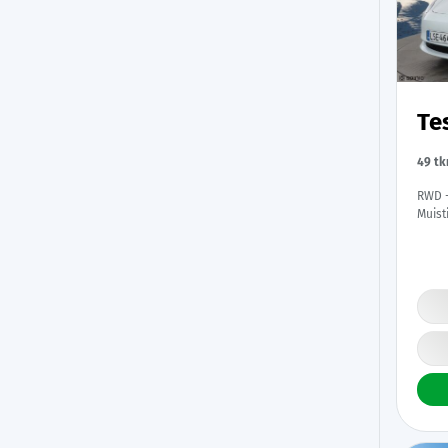
Te
49 t
RWD -
Muist
Navi 
| Kah