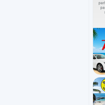
par
pa