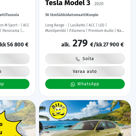
Tesla Model 3
2020
atti
Tuusula
56 tkm
Sähkö
Automaatti
Kuopio
on M Sport - | ACC
Long Range - | Lasikatto | ACC | LED |
t | Panorama |
Muistipenkki | P.Kamera | Premium Audio | Navi
penkki | 360-
| Kaistavahti | Keyless | 2x Latauskaapelit |
279
lusta | Apple
Kahdet renkaat |
kk
56 800 €
alk.
€/kk
27 900 €
det Renkaat |
Soita
o
Varaa auto
pp
WhatsApp
o
u