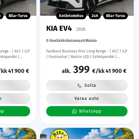
H
Bilar-Turva
Kotiintoimitus
24H
Bilar-Turva
KIA EV4
2026
0 tkm
Sähkö
Automaatti
Raisio
ange - | ACC | ILP
Fastback Business Plus Long Range - | ACC | ILP
ähköpenkki |
| Puolinahat | Matrix-LED | Sähköpenkki |
M | Ambient Light
P.kamera | Keyless | HDA | BSM | Ambient Light
399
uu! |
| Apple & Android | Tehdastakuu! |
/kk
41 900 €
alk.
€/kk
41 900 €
Soita
o
Varaa auto
pp
WhatsApp