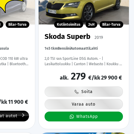
H
Bilar-Turva
Kotiintoimitus
24H
Bilar-Turva
Skoda Superb
2019
usula
145 tkm
Bensiini
Automaatti
Lahti
 COD 110 kW ultra
2,0 TSI 4x4 SportLine DSG Autom. - |
utka | Bluetooth |
Lasikattoluukku | Canton | Webasto | Koukku |
anteineen |
ACC | Xenon | P.Kamera | Muistipenkki |
279
Katveavustin | Navi | Kaistavahti | Keyless |
alk.
€/kk
29 900 €
Suomi-auto |
Soita
/kk
11 900 €
Varaa auto
vat autot
WhatsApp