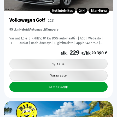
Kotiintoimitus
24H
Bilar-Turva
Volkswagen Golf
2021
95 tkm
Hybridi
Automaatti
Tampere
Variant 1,0 eTSI (MHEV) 81 kW DSG-automaatti - | ACC | Webasto |
LED | P.tutkat | Ratinlämmitys | Digimittaristo | Apple&Android |
Suomi-auto | Merkkihuollettu | Kahdet Renkaat |
229
20 390 €
alk.
€/kk
Soita
Varaa auto
WhatsApp