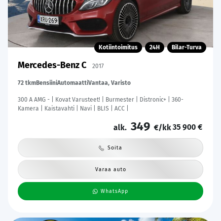
Kotiintoimitus
24H
Bilar-Turva
Mercedes-Benz C
2017
72 tkm
Bensiini
Automaatti
Vantaa, Varisto
300 A AMG - | Kovat Varusteet! | Burmester | Distronic+ | 360-
Kamera | Kaistavahti | Navi | BLIS | ACC |
349
35 900 €
alk.
€/kk
Soita
Varaa auto
WhatsApp