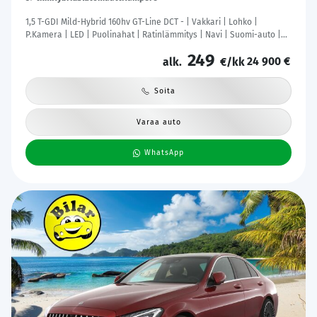
57 tkm
Hybridi
Automaatti
Tampere
1,5 T-GDI Mild-Hybrid 160hv GT-Line DCT - | Vakkari | Lohko |
P.Kamera | LED | Puolinahat | Ratinlämmitys | Navi | Suomi-auto |
Kahdet Renkaat |
249
24 900 €
alk.
€/kk
Soita
Varaa auto
WhatsApp