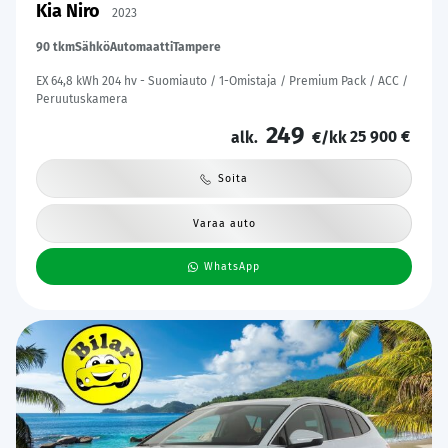
Kia Niro
2023
90 tkm
Sähkö
Automaatti
Tampere
EX 64,8 kWh 204 hv - Suomiauto / 1-Omistaja / Premium Pack / ACC /
Peruutuskamera
249
25 900 €
alk.
€/kk
Soita
Varaa auto
WhatsApp