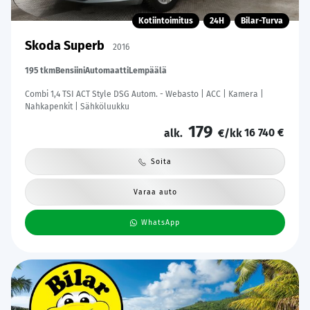
Kotiintoimitus
24H
Bilar-Turva
Skoda Superb
2016
195 tkm
Bensiini
Automaatti
Lempäälä
Combi 1,4 TSI ACT Style DSG Autom. - Webasto | ACC | Kamera |
Nahkapenkit | Sähköluukku
179
16 740 €
alk.
€/kk
Soita
Varaa auto
WhatsApp