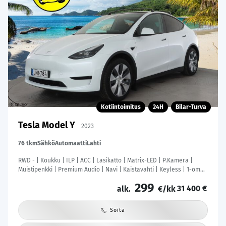
Kotiintoimitus
24H
Bilar-Turva
Tesla Model Y
2023
76 tkm
Sähkö
Automaatti
Lahti
RWD - | Koukku | ILP | ACC | Lasikatto | Matrix-LED | P.Kamera |
Muistipenkki | Premium Audio | Navi | Kaistavahti | Keyless | 1-om
Suomi-auto | Kahdet renkaat |
299
31 400 €
alk.
€/kk
Soita