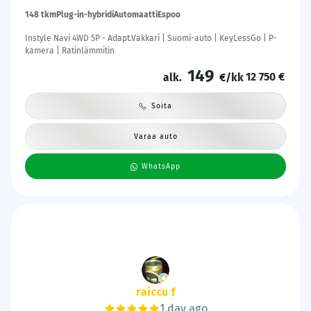
148 tkm
Plug-in-hybridi
Automaatti
Espoo
Instyle Navi 4WD 5P - Adapt.Vakkari | Suomi-auto | KeyLessGo | P-
kamera | Ratinlämmitin
149
12 750 €
alk.
€/kk
Soita
Varaa auto
WhatsApp
Aapo Saukko
1 day ago