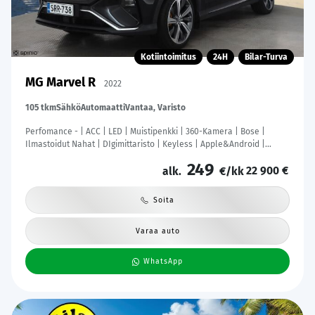
Kotiintoimitus
24H
Bilar-Turva
MG Marvel R
2022
105 tkm
Sähkö
Automaatti
Vantaa, Varisto
Perfomance - | ACC | LED | Muistipenkki | 360-Kamera | Bose |
Ilmastoidut Nahat | DIgimittaristo | Keyless | Apple&Android |
Kahdet Renkaat |
249
22 900 €
alk.
€/kk
Soita
Varaa auto
WhatsApp