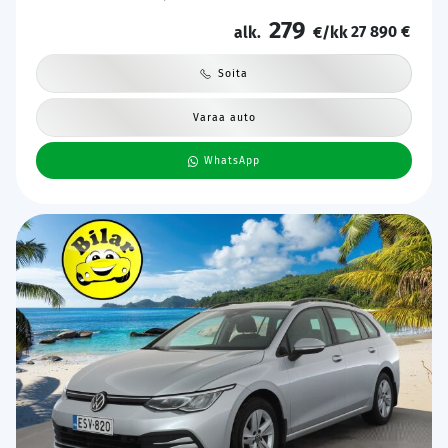
Katveavustin | Keyless | 2x Latauskaapelit | Kahdet renkaat |
279
27 890 €
Suomi-auto |
alk.
€/kk
Soita
Varaa auto
WhatsApp