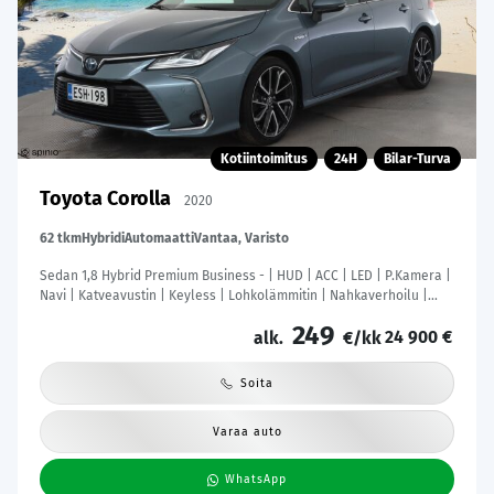
Kotiintoimitus
24H
Bilar-Turva
Toyota Corolla
2020
62 tkm
Hybridi
Automaatti
Vantaa, Varisto
Sedan 1,8 Hybrid Premium Business - | HUD | ACC | LED | P.Kamera |
Navi | Katveavustin | Keyless | Lohkolämmitin | Nahkaverhoilu |
Kaistavahti | 1-om Suomi-auto | Kahdet renkaat |
249
24 900 €
alk.
€/kk
Soita
Varaa auto