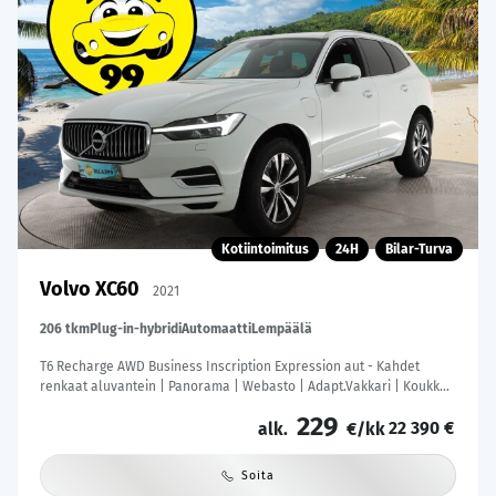
Kotiintoimitus
24H
Bilar-Turva
Volvo XC60
2021
206 tkm
Plug-in-hybridi
Automaatti
Lempäälä
T6 Recharge AWD Business Inscription Expression aut - Kahdet
renkaat aluvantein | Panorama | Webasto | Adapt.Vakkari | Koukku |
Peruutuskamera | KeylessGo | Sähköluukku | Säntilliset huollot |
229
22 390 €
alk.
€/kk
Soita