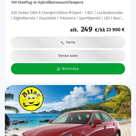
100 tkm
Plug-in-hybridi
Automaatti
Tampere
G30 Sedan 530e A Charged Edition M Sport - | ACC | Lasikattoluukku
| Digimittaristo | Osasähköt | P.Kamera | Sporttipenkit | LED | Navi |
Kahdet Renkaat |
249
23 900 €
alk.
€/kk
Soita
Varaa auto
WhatsApp