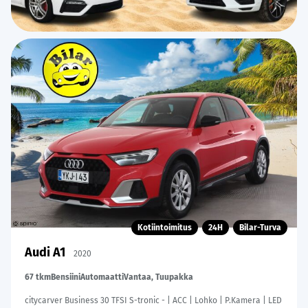
Kotiintoimitus
24H
Bilar-Turva
Audi A1
2020
67 tkm
Bensiini
Automaatti
Vantaa, Tuupakka
citycarver Business 30 TFSI S-tronic - | ACC | Lohko | P.Kamera | LED