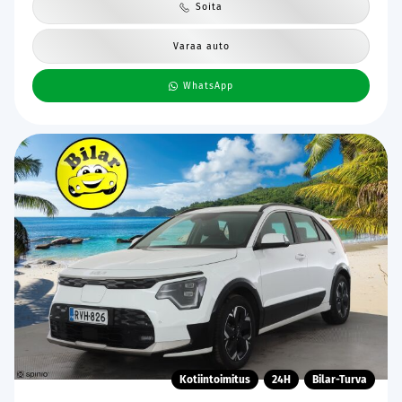
Soita
Varaa auto
WhatsApp
Kotiintoimitus
24H
Bilar-Turva