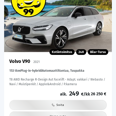
Kotiintoimitus
24H
Bilar-Turva
Volvo V90
2021
153 tkm
Plug-in-hybridi
Automaatti
Vantaa, Tuupakka
T8 AWD Recharge R-Design Aut Facelift - Adapt. vakkari / Webasto /
Navi / Muistipenkit / Apple&Android / P.kamera
249
26 250 €
alk.
€/kk
Soita