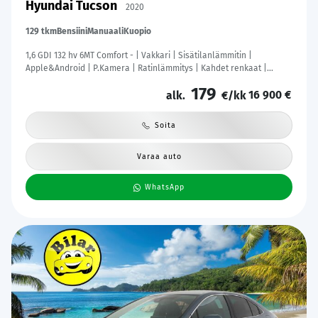
Hyundai Tucson
2020
129 tkm
Bensiini
Manuaali
Kuopio
1,6 GDI 132 hv 6MT Comfort - | Vakkari | Sisätilanlämmitin |
Apple&Android | P.Kamera | Ratinlämmitys | Kahdet renkaat |
Suomi-auto |
179
16 900 €
alk.
€/kk
Soita
Varaa auto
WhatsApp