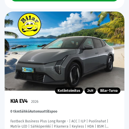
WhatsApp
Kotiintoimitus
24H
Bilar-Turva
KIA EV4
2026
0 tkm
Sähkö
Automaatti
Espoo
Fastback Business Plus Long Range - | ACC | ILP | Puolinahat |