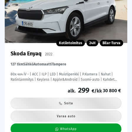
Kotiintoimitus
24H
Bilar-Turva
Skoda Enyaq
2022
127 tkm
Sähkö
Automaatti
Tampere
80x 4x4 iV - | ACC | ILP | LED | Muistipenkki | P.Kamera | Nahat |
Ratinlämmitys | Keyless | Apple&Android | Suomi-auto | Kahdet
Renkaat | Merkkihuollettu |
299
30 800 €
alk.
€/kk
Soita
Varaa auto
WhatsApp