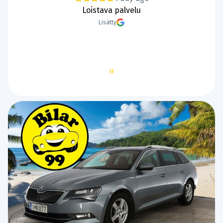
Kaupat sujui hyvin.
Lisätty
Page
2
of
60