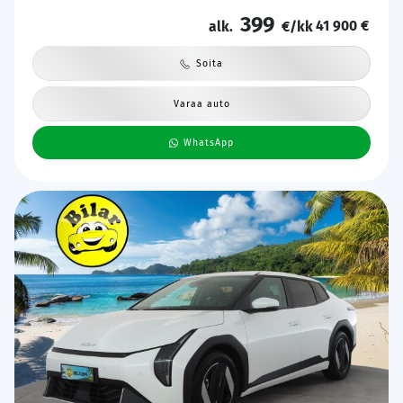
Matrix-LED | Sähköpenkki | P.kamera | Keyless | HDA | BSM |
Ambient Light | Apple & Android | Tehdastakuu! |
399
41 900 €
alk.
€/kk
Soita
Varaa auto
WhatsApp