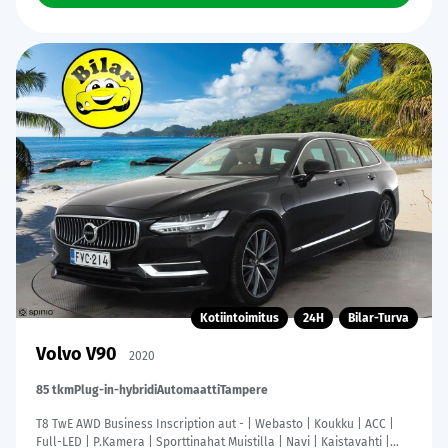
Kotiintoimitus
24H
Bilar-Turva
Volvo V90
2020
85 tkm
Plug-in-hybridi
Automaatti
Tampere
T8 TwE AWD Business Inscription aut - | Webasto | Koukku | ACC |
Full-LED | P.Kamera | Sporttinahat Muistilla | Navi | Kaistavahti |