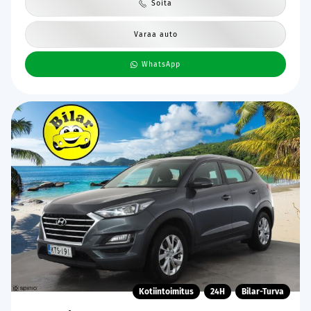
Soita
Varaa auto
WhatsApp
Kotiintoimitus
24H
Bilar-Turva