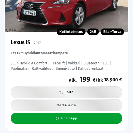
Kotiintoimitus
24H
Bilar-Turva
Lexus IS
2017
171 tkm
Hybridi
Automaatti
Tampere
300h Hybrid A Comfort - | Facelift | Vakkari | Bluetooth | LED |
Puolinahat | Rattivaihteet | Suomi-auto | Kahdet renkaat |
Merkkihuollot |
199
18 900 €
alk.
€/kk
Soita
Varaa auto
WhatsApp