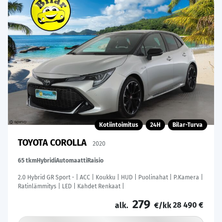
Kotiintoimitus
24H
Bilar-Turva
TOYOTA COROLLA
2020
65 tkm
Hybridi
Automaatti
Raisio
2.0 Hybrid GR Sport - | ACC | Koukku | HUD | Puolinahat | P.Kamera |
Ratinlämmitys | LED | Kahdet Renkaat |
279
28 490 €
alk.
€/kk