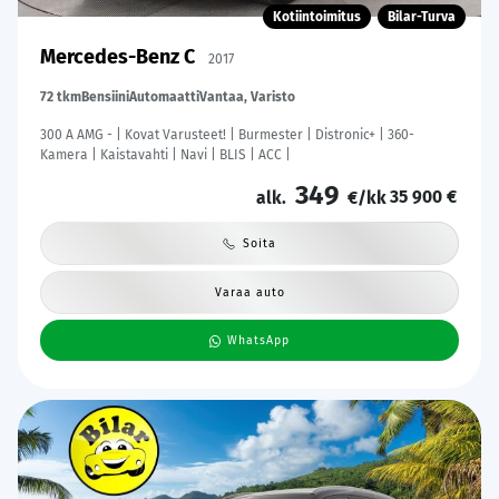
Kotiintoimitus
Bilar-Turva
Mercedes-Benz C
2017
72 tkm
Bensiini
Automaatti
Vantaa, Varisto
300 A AMG - | Kovat Varusteet! | Burmester | Distronic+ | 360-
Kamera | Kaistavahti | Navi | BLIS | ACC |
349
35 900 €
alk.
€/kk
Soita
Varaa auto
WhatsApp