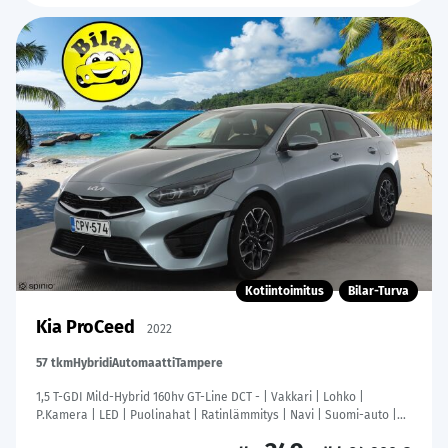
Kotiintoimitus
Bilar-Turva
Kia ProCeed
2022
57 tkm
Hybridi
Automaatti
Tampere
1,5 T-GDI Mild-Hybrid 160hv GT-Line DCT - | Vakkari | Lohko |
P.Kamera | LED | Puolinahat | Ratinlämmitys | Navi | Suomi-auto |
Kahdet Renkaat |