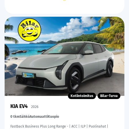
2
of
60
Kotiintoimitus
Bilar-Turva
KIA EV4
2026
0 tkm
Sähkö
Automaatti
Kuopio
Fastback Business Plus Long Range - | ACC | ILP | Puolinahat |