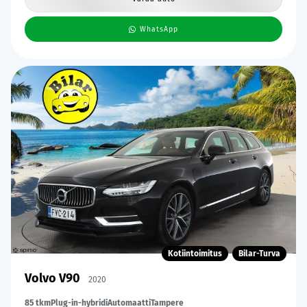
WhatsApp
Kotiintoimitus
Bilar-Turva
Volvo V90
2020
85 tkm
Plug-in-hybridi
Automaatti
Tampere