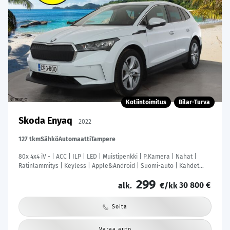
Kotiintoimitus
Bilar-Turva
Skoda Enyaq
2022
127 tkm
Sähkö
Automaatti
Tampere
80x 4x4 iV - | ACC | ILP | LED | Muistipenkki | P.Kamera | Nahat |
Ratinlämmitys | Keyless | Apple&Android | Suomi-auto | Kahdet
Renkaat | Merkkihuollettu |
299
30 800 €
alk.
€/kk
Soita
Varaa auto