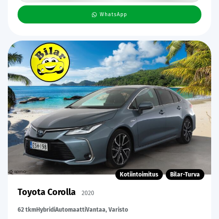
WhatsApp
Kotiintoimitus
Bilar-Turva
Toyota Corolla
2020
62 tkm
Hybridi
Automaatti
Vantaa, Varisto