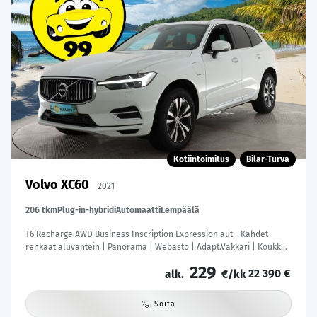
Kotiintoimitus
Bilar-Turva
Volvo XC60
2021
206 tkm
Plug-in-hybridi
Automaatti
Lempäälä
T6 Recharge AWD Business Inscription Expression aut - Kahdet
renkaat aluvantein | Panorama | Webasto | Adapt.Vakkari | Koukku |
Peruutuskamera | KeylessGo | Sähköluukku | Säntilliset huollot |
229
22 390 €
alk.
€/kk
Soita