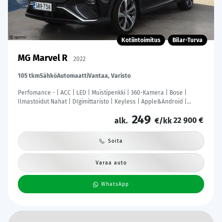
Kotiintoimitus
Bilar-Turva
MG Marvel R
2022
105 tkm
Sähkö
Automaatti
Vantaa, Varisto
Perfomance - | ACC | LED | Muistipenkki | 360-Kamera | Bose |
Ilmastoidut Nahat | DIgimittaristo | Keyless | Apple&Android |
Kahdet Renkaat |
249
22 900 €
alk.
€/kk
Soita
Varaa auto
WhatsApp