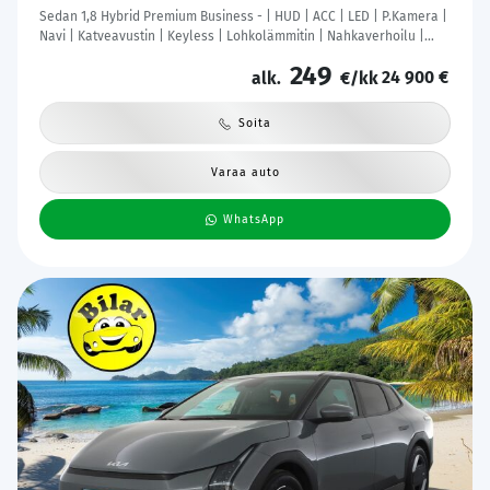
Sedan 1,8 Hybrid Premium Business - | HUD | ACC | LED | P.Kamera |
Navi | Katveavustin | Keyless | Lohkolämmitin | Nahkaverhoilu |
Kaistavahti | 1-om Suomi-auto | Kahdet renkaat |
249
24 900 €
alk.
€/kk
Soita
Varaa auto
WhatsApp