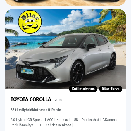
Kotiintoimitus
Bilar-Turva
TOYOTA COROLLA
2020
65 tkm
Hybridi
Automaatti
Raisio
2.0 Hybrid GR Sport - | ACC | Koukku | HUD | Puolinahat | P.Kamera |
Ratinlämmitys | LED | Kahdet Renkaat |