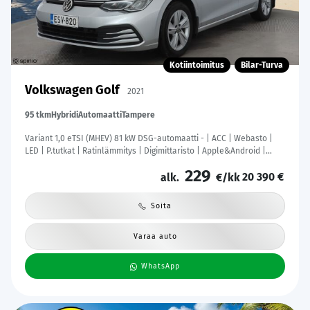
Kotiintoimitus
Bilar-Turva
Volkswagen Golf
2021
95 tkm
Hybridi
Automaatti
Tampere
Variant 1,0 eTSI (MHEV) 81 kW DSG-automaatti - | ACC | Webasto |
LED | P.tutkat | Ratinlämmitys | Digimittaristo | Apple&Android |
Suomi-auto | Merkkihuollettu | Kahdet Renkaat |
229
20 390 €
alk.
€/kk
Soita
Varaa auto
WhatsApp