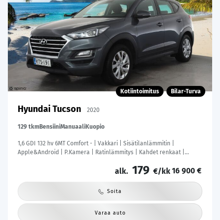
Kotiintoimitus
Bilar-Turva
Hyundai Tucson
2020
129 tkm
Bensiini
Manuaali
Kuopio
1,6 GDI 132 hv 6MT Comfort - | Vakkari | Sisätilanlämmitin |
Apple&Android | P.Kamera | Ratinlämmitys | Kahdet renkaat |
Suomi-auto |
179
16 900 €
alk.
€/kk
Soita
Varaa auto