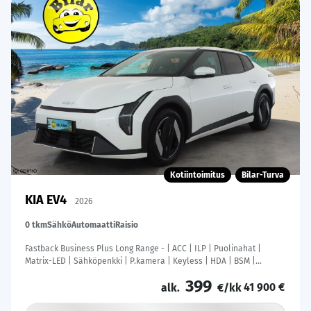
Kotiintoimitus
Bilar-Turva
KIA EV4
2026
0 tkm
Sähkö
Automaatti
Raisio
Fastback Business Plus Long Range - | ACC | ILP | Puolinahat |
Matrix-LED | Sähköpenkki | P.kamera | Keyless | HDA | BSM |
Ambient Light | Apple & Android | Tehdastakuu! |
399
41 900 €
alk.
€/kk