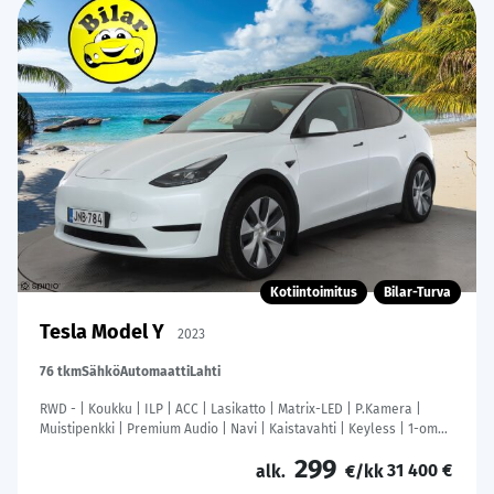
Kotiintoimitus
Bilar-Turva
Tesla Model Y
2023
76 tkm
Sähkö
Automaatti
Lahti
RWD - | Koukku | ILP | ACC | Lasikatto | Matrix-LED | P.Kamera |
Muistipenkki | Premium Audio | Navi | Kaistavahti | Keyless | 1-om
Suomi-auto | Kahdet renkaat |
299
31 400 €
alk.
€/kk