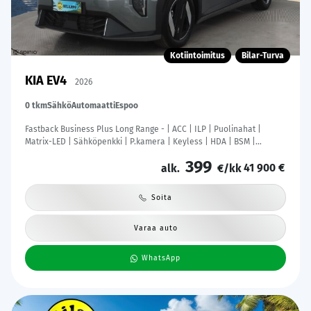
Kotiintoimitus
Bilar-Turva
KIA EV4
2026
0 tkm
Sähkö
Automaatti
Espoo
Fastback Business Plus Long Range - | ACC | ILP | Puolinahat |
Matrix-LED | Sähköpenkki | P.kamera | Keyless | HDA | BSM |
Ambient Light | Apple & Android | Tehdastakuu! |
399
41 900 €
alk.
€/kk
Soita
Varaa auto
WhatsApp