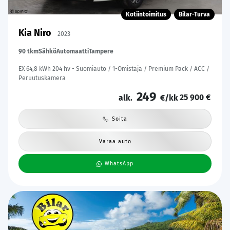
Kotiintoimitus
Bilar-Turva
Kia Niro
2023
90 tkm
Sähkö
Automaatti
Tampere
EX 64,8 kWh 204 hv - Suomiauto / 1-Omistaja / Premium Pack / ACC /
Peruutuskamera
249
25 900 €
alk.
€/kk
Soita
Varaa auto
WhatsApp