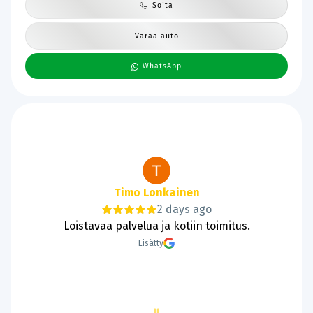
Soita
Varaa auto
WhatsApp
Tanie Lund
2 days ago
Hyvää ja sujuvaa kaupantekoa.
Lisätty
Page