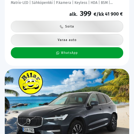
Matrix-LED | Sähköpenkki | P.kamera | Keyless | HDA | BSM |
Ambient Light | Apple & Android | Tehdastakuu! |
399
41 900 €
alk.
€/kk
Soita
Varaa auto
WhatsApp