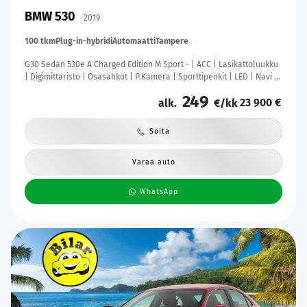
BMW 530
2019
100 tkm
Plug-in-hybridi
Automaatti
Tampere
G30 Sedan 530e A Charged Edition M Sport - | ACC | Lasikattoluukku
| Digimittaristo | Osasähköt | P.Kamera | Sporttipenkit | LED | Navi |
Kahdet Renkaat |
249
23 900 €
alk.
€/kk
Soita
Varaa auto
WhatsApp