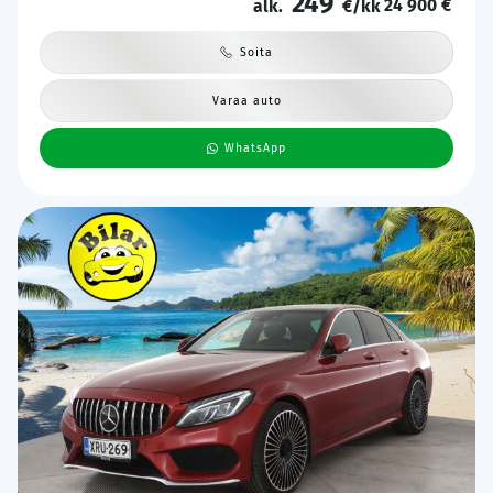
249
24 900 €
alk.
€/kk
Soita
Varaa auto
WhatsApp