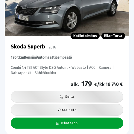
Kotiintoimitus
Bilar-Turva
Skoda Superb
2016
195 tkm
Bensiini
Automaatti
Lempäälä
Combi 1,4 TSI ACT Style DSG Autom. - Webasto | ACC | Kamera |
Nahkapenkit | Sähköluukku
179
16 740 €
alk.
€/kk
Soita
Varaa auto
WhatsApp