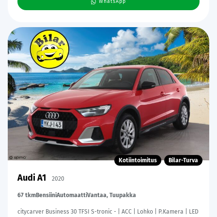
WhatsApp
Kotiintoimitus
Bilar-Turva
Audi A1
2020
67 tkm
Bensiini
Automaatti
Vantaa, Tuupakka
citycarver Business 30 TFSI S-tronic - | ACC | Lohko | P.Kamera | LED