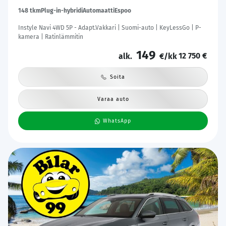
148 tkm
Plug-in-hybridi
Automaatti
Espoo
Instyle Navi 4WD 5P - Adapt.Vakkari | Suomi-auto | KeyLessGo | P-
kamera | Ratinlämmitin
149
12 750 €
alk.
€/kk
Soita
Varaa auto
WhatsApp