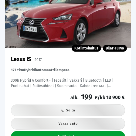
Kotiintoimitus
Bilar-Turva
Lexus IS
2017
171 tkm
Hybridi
Automaatti
Tampere
300h Hybrid A Comfort - | Facelift | Vakkari | Bluetooth | LED |
Puolinahat | Rattivaihteet | Suomi-auto | Kahdet renkaat |
Merkkihuollot |
199
18 900 €
alk.
€/kk
Soita
Varaa auto