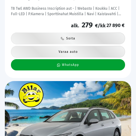
T8 TwE AWD Business Inscription aut - | Webasto | Koukku | ACC |
Full-LED | P.Kamera | Sporttinahat Muistilla | Navi | Kaistavahti |
Katveavustin | Keyless | 2x Latauskaapelit | Kahdet renkaat |
279
27 890 €
Suomi-auto |
alk.
€/kk
Soita
Varaa auto
WhatsApp