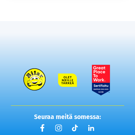
Seuraa meitä somessa: