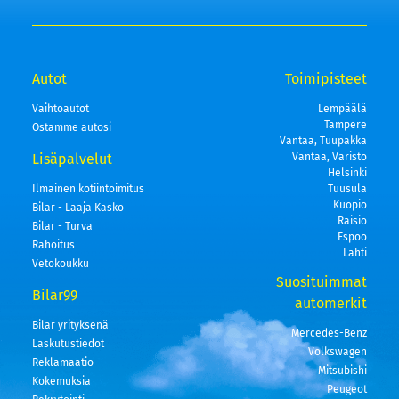
Autot
Toimipisteet
Vaihtoautot
Lempäälä
Tampere
Ostamme autosi
Vantaa, Tuupakka
Lisäpalvelut
Vantaa, Varisto
Helsinki
Ilmainen kotiintoimitus
Tuusula
Kuopio
Bilar - Laaja Kasko
Raisio
Bilar - Turva
Espoo
Rahoitus
Lahti
Vetokoukku
Suosituimmat
Bilar99
automerkit
Bilar yrityksenä
Mercedes-Benz
Laskutustiedot
Volkswagen
Reklamaatio
Mitsubishi
Kokemuksia
Peugeot