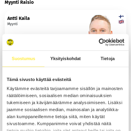
Myynti Raisio
Antti Kaila
Myynti
Soita
Suostumus
Yksityiskohdat
Tietoja
Sähköposti
WhatsApp
Tämä sivusto käyttää evästeitä
Käytämme evästeitä tarjoamamme sisällön ja mainosten
Caius Manelius
räätälöimiseen, sosiaalisen median ominaisuuksien
Myynti
tukemiseen ja kävijämäärämme analysoimiseen. Lisäksi
jaamme sosiaalisen median, mainosalan ja analytiikka-
alan kumppaneillemme tietoja siitä, miten käytät
sivustoamme. Kumppanimme voivat yhdistää näitä
Soita
tietoja muihin tietoihin, joita olet antanut heille tai joita on