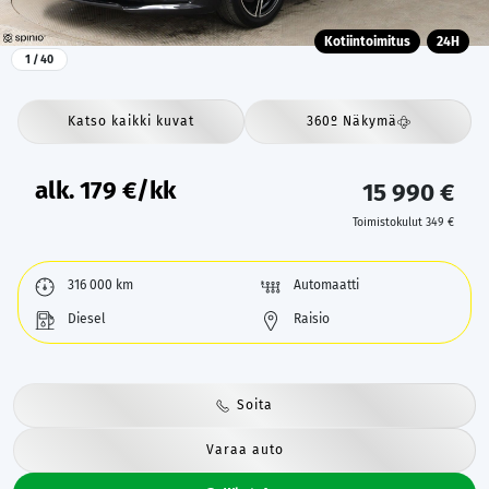
Kotiintoimitus
24H
1
/ 40
Katso kaikki kuvat
360º Näkymä
alk.
179
€/kk
15 990 €
Toimistokulut 349 €
316 000 km
Automaatti
Diesel
Raisio
Soita
Varaa auto