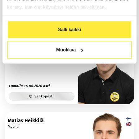
kerätty, kun olet käyttänyt heidän palvelujaan.
Sähköposti
WhatsApp
Salli kaikki
Veikka Lähtinen
Myynti
Muokkaa
Lomalla 16.08.2026 asti
Sähköposti
Matias Heikkilä
Myynti