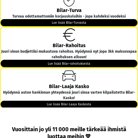
Bilar-Turva
Turvaa odottamattomiin korjauskuluihin - jopa kahdeksi vuodeksi
Lue lisää Bilar-Turvasta
Bilar-Rahoitus
Juuri sinun budjettiisi mukautuva rahoitus. Hyödynnä nyt jopa 3kk maksuvapaa
rahoituksen alkuun!
Lue lisää Bilar-rahoituksesta
Bilar-Laaja Kasko
Hyödynnä auton hankinnan yhteydessä juuri sinua varten kilpailutettu Bilar-
Kasko!
Lue lisää Bilar-Laaja Kaskosta
Bilar-Kotiintoimitus
Vuosittain jo yli 11 000 meille tärkeää ihmistä
Tarjoamme ilmaisen kotiintoimituksen kaikkiin yli 6000€ hintaisiin autoihin
luottaa meihin 💛