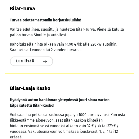
Bilar-Turva
Turvaa odottamattomiin korjauskuluihin!
Valitse edullinen, suosittu ja huoleton Bilar-Turva. Pienellä kululla
paljon turvaa Sinulle ja autollesi.
Rahoituksella hinta alkaen vain 14,90 €/kk alle 220kW autoihin.
Saatavissa 1 vuoden tai 2 vuoden turvana.
Lue lisää
Bilar-Laaja Kasko
Hyödynnä auton hankinnan yhteydessä juuri sinua varten
kilpailutettu Bilar-Kasko!
Voit säästää pelkässä kaskossa jopa yli 1000 euroa/vuosi! Kun ostat
liikkeestämme ajoneuvon, saat Bilar-Kaskon kiinteään
hintaan ensimmäiseksi vuodeksi alkaen vain 32 € / kk tai 379 € /
vuodessa.
Vakuutusmaksun voit maksaa joustavasti 1, 2, 4 tai 12
erässä.