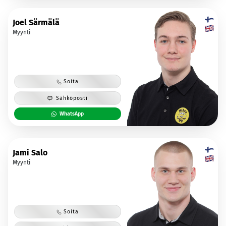
Joel Särmälä
Myynti
Soita
Sähköposti
WhatsApp
Jami Salo
Myynti
Soita