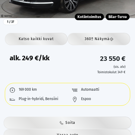
Kotiintoimitus
Bilar-Turva
1
/ 37
Katso kaikki kuvat
360º Näkymä
alk.
249
€/kk
23 550 €
(sis. alv)
Toimistokulut 349 €
169 000 km
Automaatti
Plug-in-hybridi, Bensiini
Espoo
Soita
Varaa auto