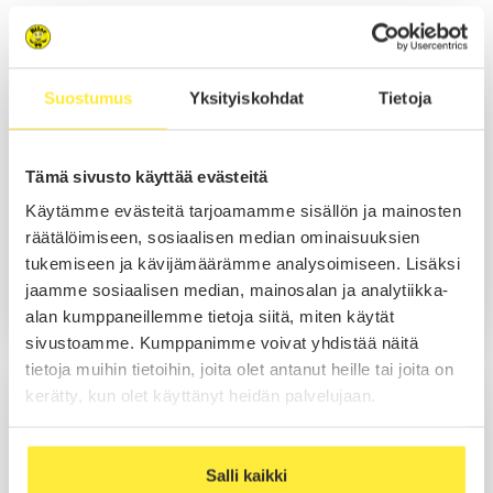
Myynti Espoo
Suostumus
Yksityiskohdat
Tietoja
Niko Nurmi
Myynti
Tämä sivusto käyttää evästeitä
Käytämme evästeitä tarjoamamme sisällön ja mainosten
räätälöimiseen, sosiaalisen median ominaisuuksien
Soita
tukemiseen ja kävijämäärämme analysoimiseen. Lisäksi
Sähköposti
jaamme sosiaalisen median, mainosalan ja analytiikka-
WhatsApp
alan kumppaneillemme tietoja siitä, miten käytät
sivustoamme. Kumppanimme voivat yhdistää näitä
tietoja muihin tietoihin, joita olet antanut heille tai joita on
Kim Rummukainen
kerätty, kun olet käyttänyt heidän palvelujaan.
Myynti
Salli kaikki