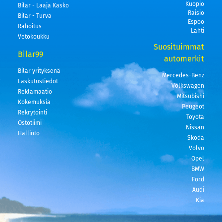
Kuopio
Bilar - Laaja Kasko
Raisio
Bilar - Turva
Espoo
Rahoitus
Lahti
Vetokoukku
Suosituimmat
Bilar99
automerkit
Bilar yrityksenä
Mercedes-Benz
Laskutustiedot
Volkswagen
Reklamaatio
Mitsubishi
Kokemuksia
Peugeot
Rekrytointi
Toyota
Ostotiimi
Nissan
Hallinto
Skoda
Volvo
Opel
BMW
Ford
Audi
Kia