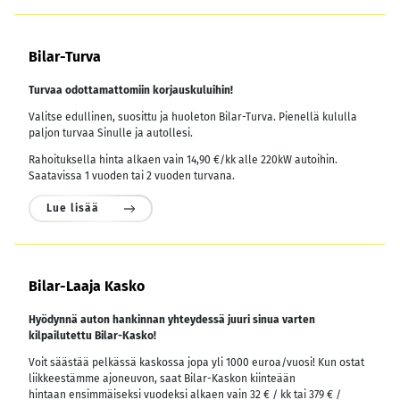
Bilar-Turva
Turvaa odottamattomiin korjauskuluihin!
Valitse edullinen, suosittu ja huoleton Bilar-Turva. Pienellä kululla
paljon turvaa Sinulle ja autollesi.
Rahoituksella hinta alkaen vain 14,90 €/kk alle 220kW autoihin.
Saatavissa 1 vuoden tai 2 vuoden turvana.
Lue lisää
Bilar-Laaja Kasko
Hyödynnä auton hankinnan yhteydessä juuri sinua varten
kilpailutettu Bilar-Kasko!
Voit säästää pelkässä kaskossa jopa yli 1000 euroa/vuosi! Kun ostat
liikkeestämme ajoneuvon, saat Bilar-Kaskon kiinteään
hintaan ensimmäiseksi vuodeksi alkaen vain 32 € / kk tai 379 € /