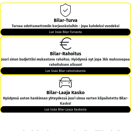
Bilar-Turva
Turvaa odottamattomiin korjauskuluihin - jopa kahdeksi vuodeksi
Lue lisää Bilar-Turvasta
Bilar-Rahoitus
Juuri sinun budjettiisi mukautuva rahoitus. Hyödynnä nyt jopa 3kk maksuvapaa
rahoituksen alkuun!
Lue lisää Bilar-rahoituksesta
Bilar-Laaja Kasko
Hyödynnä auton hankinnan yhteydessä juuri sinua varten kilpailutettu Bilar-
Kasko!
Lue lisää Bilar-Laaja Kaskosta