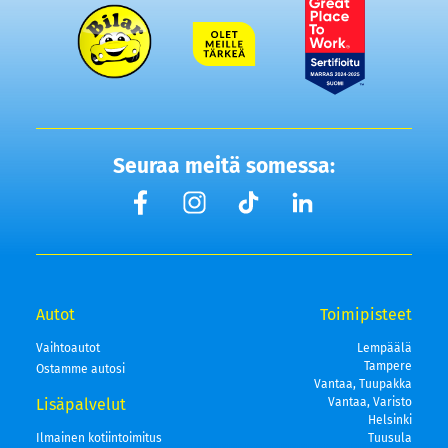
Seuraa meitä somessa:
Autot
Toimipisteet
Vaihtoautot
Lempäälä
Tampere
Ostamme autosi
Vantaa, Tuupakka
Lisäpalvelut
Vantaa, Varisto
Helsinki
Ilmainen kotiintoimitus
Tuusula