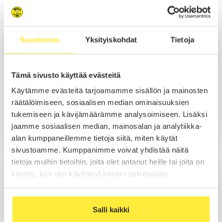
Myynti Espoo
Niko Nurmi
Suostumus
Yksityiskohdat
Tietoja
Myynti
Tämä sivusto käyttää evästeitä
Käytämme evästeitä tarjoamamme sisällön ja mainosten
Soita
räätälöimiseen, sosiaalisen median ominaisuuksien
tukemiseen ja kävijämäärämme analysoimiseen. Lisäksi
Sähköposti
jaamme sosiaalisen median, mainosalan ja analytiikka-
WhatsApp
alan kumppaneillemme tietoja siitä, miten käytät
sivustoamme. Kumppanimme voivat yhdistää näitä
tietoja muihin tietoihin, joita olet antanut heille tai joita on
Kim Rummukainen
kerätty, kun olet käyttänyt heidän palvelujaan.
Myynti
Salli kaikki