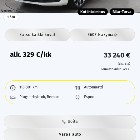
Kotiintoimitus
Bilar-Turva
1
/ 38
Katso kaikki kuvat
360º Näkymä
alk.
329
€/kk
33 240 €
(sis. alv)
Toimistokulut 349 €
118 801 km
Automaatti
Plug-in-hybridi, Bensiini
Espoo
Soita
Varaa auto