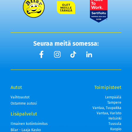
Seuraa meitä somessa:
Autot
Toimipisteet
Vaihtoautot
Lempäälä
Tampere
Ostamme autosi
Vantaa, Tuupakka
Lisäpalvelut
Vantaa, Varisto
Helsinki
Ilmainen kotiintoimitus
Tuusula
Kuopio
Bilar - Laaja Kasko