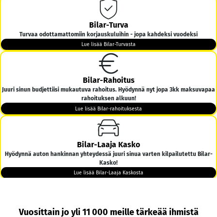
Bilar-Turva
Turvaa odottamattomiin korjauskuluihin - jopa kahdeksi vuodeksi
Lue lisää Bilar-Turvasta
Bilar-Rahoitus
Juuri sinun budjettiisi mukautuva rahoitus. Hyödynnä nyt jopa 3kk maksuvapaa
rahoituksen alkuun!
Lue lisää Bilar-rahoituksesta
Bilar-Laaja Kasko
Hyödynnä auton hankinnan yhteydessä juuri sinua varten kilpailutettu Bilar-
Kasko!
Lue lisää Bilar-Laaja Kaskosta
Bilar-Kotiintoimitus
Vuosittain jo yli 11 000 meille tärkeää ihmistä