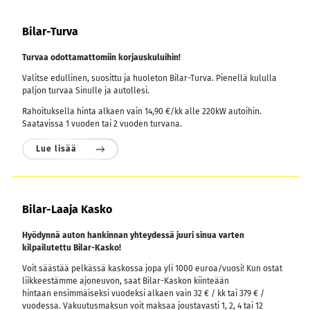
Bilar-Turva
Turvaa odottamattomiin korjauskuluihin!
Valitse edullinen, suosittu ja huoleton Bilar-Turva. Pienellä kululla
paljon turvaa Sinulle ja autollesi.
Rahoituksella hinta alkaen vain 14,90 €/kk alle 220kW autoihin.
Saatavissa 1 vuoden tai 2 vuoden turvana.
Lue lisää
Bilar-Laaja Kasko
Hyödynnä auton hankinnan yhteydessä juuri sinua varten
kilpailutettu Bilar-Kasko!
Voit säästää pelkässä kaskossa jopa yli 1000 euroa/vuosi! Kun ostat
liikkeestämme ajoneuvon, saat Bilar-Kaskon kiinteään
hintaan ensimmäiseksi vuodeksi alkaen vain 32 € / kk tai 379 € /
vuodessa.
Vakuutusmaksun voit maksaa joustavasti 1, 2, 4 tai 12