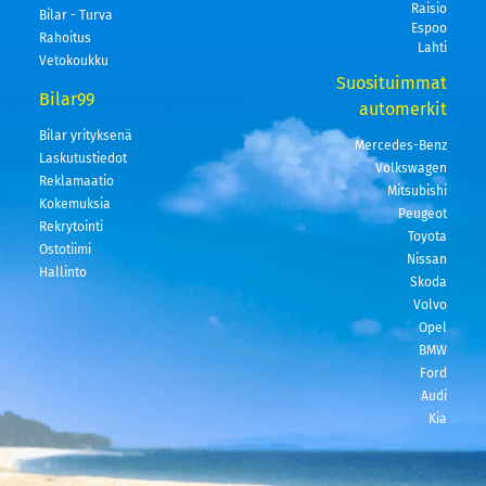
Raisio
Bilar - Turva
Espoo
Rahoitus
Lahti
Vetokoukku
Suosituimmat
Bilar99
automerkit
Bilar yrityksenä
Mercedes-Benz
Laskutustiedot
Volkswagen
Reklamaatio
Mitsubishi
Kokemuksia
Peugeot
Rekrytointi
Toyota
Ostotiimi
Nissan
Hallinto
Skoda
Volvo
Opel
BMW
Ford
Audi
Kia