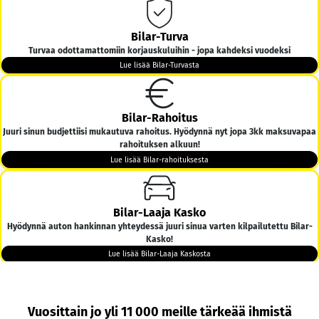
Bilar-Turva
Turvaa odottamattomiin korjauskuluihin - jopa kahdeksi vuodeksi
Lue lisää Bilar-Turvasta
Bilar-Rahoitus
Juuri sinun budjettiisi mukautuva rahoitus. Hyödynnä nyt jopa 3kk maksuvapaa
rahoituksen alkuun!
Lue lisää Bilar-rahoituksesta
Bilar-Laaja Kasko
Hyödynnä auton hankinnan yhteydessä juuri sinua varten kilpailutettu Bilar-
Kasko!
Lue lisää Bilar-Laaja Kaskosta
Bilar-Kotiintoimitus
Vuosittain jo yli 11 000 meille tärkeää ihmistä