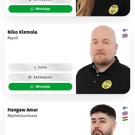
WhatsApp
Niko Klemola
Myynti
Soita
Sähköposti
WhatsApp
Hangaw Amar
Myymälävastaava