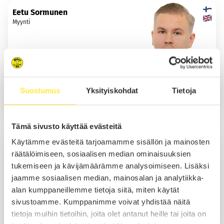
Eetu Sormunen
Myynti
Lomalla 09.08.2026 asti
Suostumus
Yksityiskohdat
Tietoja
Sähköposti
Tämä sivusto käyttää evästeitä
Jussi Tallberg
Käytämme evästeitä tarjoamamme sisällön ja mainosten
Myynti
räätälöimiseen, sosiaalisen median ominaisuuksien
tukemiseen ja kävijämäärämme analysoimiseen. Lisäksi
jaamme sosiaalisen median, mainosalan ja analytiikka-
alan kumppaneillemme tietoja siitä, miten käytät
Soita
sivustoamme. Kumppanimme voivat yhdistää näitä
tietoja muihin tietoihin, joita olet antanut heille tai joita on
Sähköposti