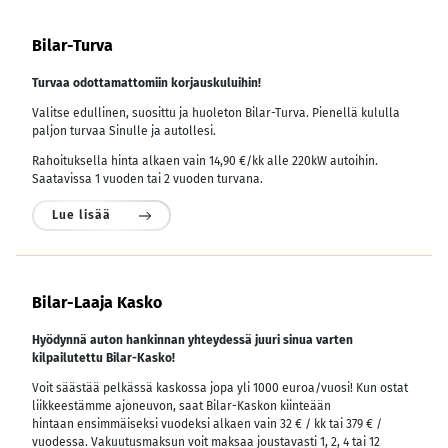
Bilar-Turva
Turvaa odottamattomiin korjauskuluihin!
Valitse edullinen, suosittu ja huoleton Bilar-Turva. Pienellä kululla
paljon turvaa Sinulle ja autollesi.
Rahoituksella hinta alkaen vain 14,90 €/kk alle 220kW autoihin.
Saatavissa 1 vuoden tai 2 vuoden turvana.
Lue lisää
Bilar-Laaja Kasko
Hyödynnä auton hankinnan yhteydessä juuri sinua varten
kilpailutettu Bilar-Kasko!
Voit säästää pelkässä kaskossa jopa yli 1000 euroa/vuosi! Kun ostat
liikkeestämme ajoneuvon, saat Bilar-Kaskon kiinteään
hintaan ensimmäiseksi vuodeksi alkaen vain 32 € / kk tai 379 € /
vuodessa.
Vakuutusmaksun voit maksaa joustavasti 1, 2, 4 tai 12