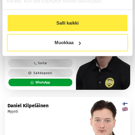
kerätty, kun olet käyttänyt heidän palvelujaan.
WhatsApp
Salli kaikki
Saska Halmes
Myynti
Muokkaa
Soita
Sähköposti
WhatsApp
Daniel Kilpeläinen
Myynti