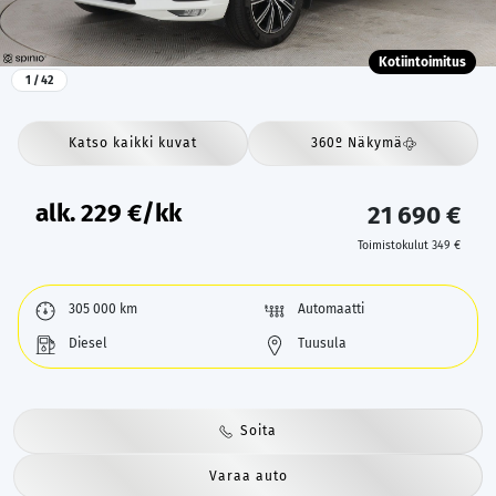
Kotiintoimitus
1
/ 42
Katso kaikki kuvat
360º Näkymä
alk.
229
€/kk
21 690 €
Toimistokulut 349 €
305 000 km
Automaatti
Diesel
Tuusula
Soita
Varaa auto