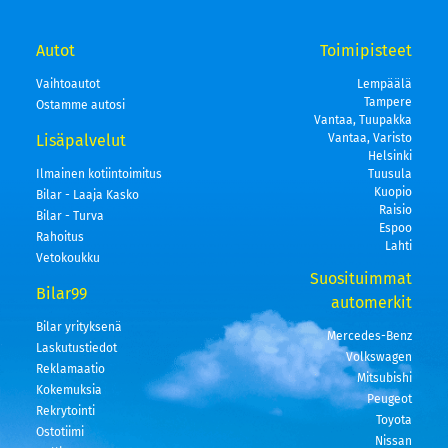
Autot
Toimipisteet
Vaihtoautot
Lempäälä
Tampere
Ostamme autosi
Vantaa, Tuupakka
Lisäpalvelut
Vantaa, Varisto
Helsinki
Ilmainen kotiintoimitus
Tuusula
Kuopio
Bilar - Laaja Kasko
Raisio
Bilar - Turva
Espoo
Rahoitus
Lahti
Vetokoukku
Suosituimmat
Bilar99
automerkit
Bilar yrityksenä
Mercedes-Benz
Laskutustiedot
Volkswagen
Reklamaatio
Mitsubishi
Kokemuksia
Peugeot
Rekrytointi
Toyota
Ostotiimi
Nissan