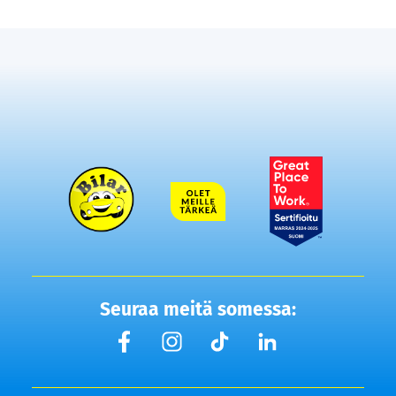
Seuraa meitä somessa: