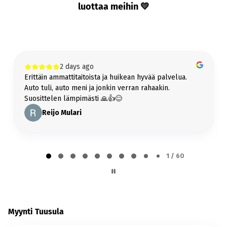
Tarjoamme ilmaisen kotiintoimituksen kaikkiin yli 6000€ hintaisiin autoihin
luottaa meihin 💛
koko Suomeen!
Lue lisää kotiintoimituksesta
Bilar-Vetokoukku
2 days ago
Vetokoukku jälkiasennettuna samaan pakettiin helposti ja vaivattomasti!
Erittäin ammattitaitoista ja huikean hyvää palvelua.
Lue lisää vetokoukusta
Auto tuli, auto meni ja jonkin verran rahaakin.
Suosittelen lämpimästi 🙏👍😊
Reijo Mulari
Page
1
1 / 60
of
60
Myynti Tuusula