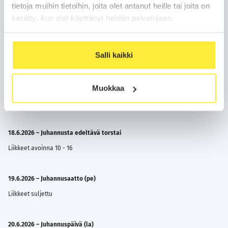
tietoja muihin tietoihin, joita olet antanut heille tai joita on
normaaleja aukioloaikojamme taikka yhteystietoja?
Katso toimipisteiden
yhteystiedot tästä.
kerätty, kun olet käyttänyt heidän palvelujaan.
Salli kaikki
Palvelemme sinua seuraavin
poikkeavin aukioloajoin:
Muokkaa
18.6.2026 – Juhannusta edeltävä torstai
Liikkeet avoinna 10 - 16
19.6.2026 – Juhannusaatto (pe)
Liikkeet suljettu
20.6.2026 – Juhannuspäivä (la)