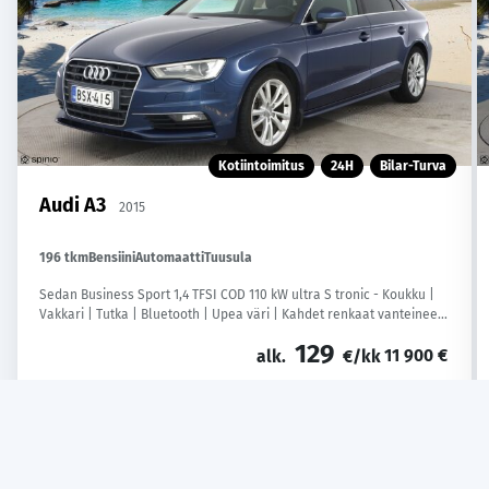
Kotiintoimitus
24H
Bilar-Turva
Audi A3
2015
196 tkm
Bensiini
Automaatti
Tuusula
Sedan Business Sport 1,4 TFSI COD 110 kW ultra S tronic - Koukku |
Vakkari | Tutka | Bluetooth | Upea väri | Kahdet renkaat vanteineen
| Suomi-auto
129
11 900 €
alk.
€/kk
Soita
WhatsApp