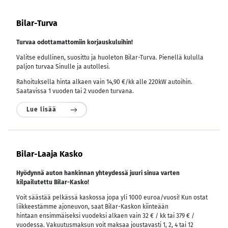
Bilar-Turva
Turvaa odottamattomiin korjauskuluihin!
Valitse edullinen, suosittu ja huoleton Bilar-Turva. Pienellä kululla
paljon turvaa Sinulle ja autollesi.
Rahoituksella hinta alkaen vain 14,90 €/kk alle 220kW autoihin.
Saatavissa 1 vuoden tai 2 vuoden turvana.
Lue lisää
Bilar-Laaja Kasko
Hyödynnä auton hankinnan yhteydessä juuri sinua varten
kilpailutettu Bilar-Kasko!
Voit säästää pelkässä kaskossa jopa yli 1000 euroa/vuosi! Kun ostat
liikkeestämme ajoneuvon, saat Bilar-Kaskon kiinteään
hintaan ensimmäiseksi vuodeksi alkaen vain 32 € / kk tai 379 € /
vuodessa.
Vakuutusmaksun voit maksaa joustavasti 1, 2, 4 tai 12