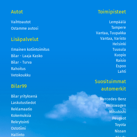
Autot
Toimipisteet
Vaihtoautot
Lempäälä
Tampere
Ostamme autosi
Vantaa, Tuupakka
Lisäpalvelut
Vantaa, Varisto
Helsinki
Ilmainen kotiintoimitus
Tuusula
Kuopio
Bilar - Laaja Kasko
Raisio
Bilar - Turva
Espoo
Rahoitus
Lahti
Vetokoukku
Suosituimmat
Bilar99
automerkit
Bilar yrityksenä
Mercedes-Benz
Laskutustiedot
Volkswagen
Reklamaatio
Mitsubishi
Kokemuksia
Peugeot
Rekrytointi
Toyota
Ostotiimi
Nissan
Hallinto