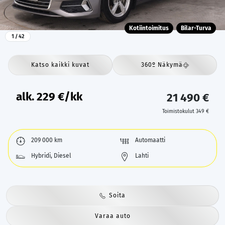
Kotiintoimitus
Bilar-Turva
1
/ 42
Katso kaikki kuvat
360º Näkymä
alk.
229
€/kk
21 490 €
Toimistokulut 349 €
209 000 km
Automaatti
Hybridi, Diesel
Lahti
Soita
Varaa auto