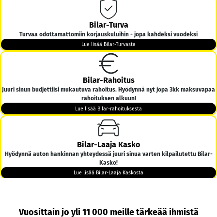
Bilar-Turva
Turvaa odottamattomiin korjauskuluihin - jopa kahdeksi vuodeksi
Lue lisää Bilar-Turvasta
Bilar-Rahoitus
Juuri sinun budjettiisi mukautuva rahoitus. Hyödynnä nyt jopa 3kk maksuvapaa
rahoituksen alkuun!
Lue lisää Bilar-rahoituksesta
Bilar-Laaja Kasko
Hyödynnä auton hankinnan yhteydessä juuri sinua varten kilpailutettu Bilar-
Kasko!
Lue lisää Bilar-Laaja Kaskosta
Bilar-Kotiintoimitus
Vuosittain jo yli 11 000 meille tärkeää ihmistä