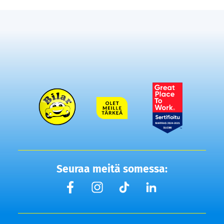
Seuraa meitä somessa: