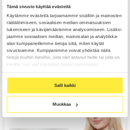
Tämä sivusto käyttää evästeitä
Myynti Lahti
Käytämme evästeitä tarjoamamme sisällön ja mainosten
räätälöimiseen, sosiaalisen median ominaisuuksien
Julius Pykälistö
tukemiseen ja kävijämäärämme analysoimiseen. Lisäksi
Myynti
jaamme sosiaalisen median, mainosalan ja analytiikka-
alan kumppaneillemme tietoja siitä, miten käytät
sivustoamme. Kumppanimme voivat yhdistää näitä
tietoja muihin tietoihin, joita olet antanut heille tai joita on
Soita
kerätty, kun olet käyttänyt heidän palvelujaan.
Sähköposti
WhatsApp
Salli kaikki
Kia Pöysti
Muokkaa
Myynti