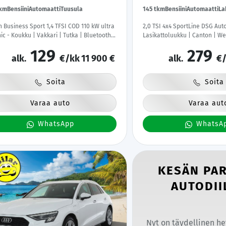
tkm
Bensiini
Automaatti
Tuusula
145 tkm
Bensiini
Automaatti
La
 Business Sport 1,4 TFSI COD 110 kW ultra
2,0 TSI 4x4 SportLine DSG Auto
nic - Koukku | Vakkari | Tutka | Bluetooth |
Lasikattoluukku | Canton | We
väri | Kahdet renkaat vanteineen |
ACC | Xenon | P.Kamera | Muis
129
279
i-auto
Katveavustin | Navi | Kaistava
alk.
€/kk
11 900 €
alk.
€/
Suomi-auto |
Soita
Soita
Varaa auto
Varaa aut
WhatsApp
WhatsA
KESÄN PA
AUTODIIL
Nyt on täydellinen he