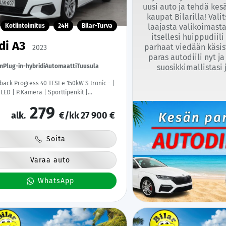
uusi auto ja tehdä kes
kaupat Bilarilla! Valit
Kotiintoimitus
24H
Bilar-Turva
laajasta valikoimasta
itsellesi huippudiil
di A3
parhaat viedään käsis
2023
paras autodiili nyt ja
m
Plug-in-hybridi
Automaatti
Tuusula
suosikkimallistasi 
gress 40 TFSI e 150kW S tronic - |
 LED | P.Kamera | Sporttipenkit |
ittaristo | 1.Om Suomi-auto | Kahdet
279
at |
alk.
€/kk
27 900 €
Soita
Varaa auto
WhatsApp