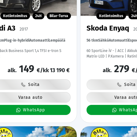
Kotiintoimitus
24H
Bilar-Turva
Kotiintoimitus
24
di A3
Skoda Enyaq
2017
2
tkm
Plug-in-hybridi
Automaatti
Lempäälä
56 tkm
Sähkö
Automaatti
Espo
back Business Sport 1,4 TFSI e-tron S
60 SportLine iV - | ACC | Akku
c
Matrix-LED | P.Kamera | Ratin
Puolinahat | Keyless | Apple
149
279
Renkaat |
alk.
€/kk
13 190 €
alk.
€
Soita
Soita
Varaa auto
Varaa aut
WhatsApp
WhatsA