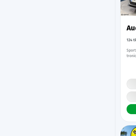
Au
124 
Sport
troni