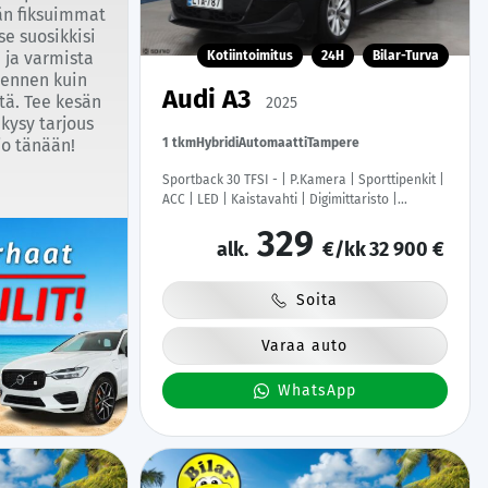
än fiksuimmat
se suosikkisi
Kotiintoimitus
24H
Bilar-Turva
 ja varmista
i ennen kuin
Audi A3
tä. Tee kesän
2025
 kysy tarjous
1 tkm
Hybridi
Automaatti
Tampere
jo tänään!
Sportback 30 TFSI - | P.Kamera | Sporttipenkit |
ACC | LED | Kaistavahti | Digimittaristo |
Apple&Android | Facelift | 1-om Suomi-auto |
329
Kahdet renkaat | Merkkihuollettu |
alk.
€/kk
32 900 €
Soita
Varaa auto
WhatsApp