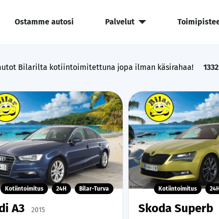
Ostamme autosi
Palvelut
Toimipiste
utot Bilarilta kotiintoimitettuna jopa ilman käsirahaa!
1332
Kotiintoimitus
24H
Bilar-Turva
Kotiintoimitus
24
di A3
Skoda Superb
2015