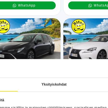
WhatsApp
WhatsA
Kotiintoimitus
24H
Bilar-Turva
Kotiintoimitus
24
yota Corolla
Lexus IS
2019
2015
Yksityiskohdat
tkm
Hybridi
Automaatti
Lahti
203 tkm
Hybridi
Automaatti
Lah
ng Sports 1,8 Hybrid Style - | ACC | LED |
300h F Sport - Mark levinson |
era | Kaistavahti | Navi | Keyless |
Ilmastoidut Nahkapenkit | Vakkari | Lohko |
itä
lämmitin | Kahdet renkaat |
Suomi-auto | 2x Renkaat&van
ihuollot | Suomi-auto |
mme sisällön ja mainosten räätälöimiseen, sosiaalisen median