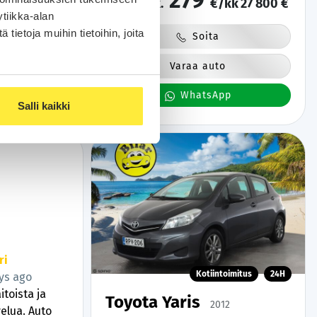
279
/kk
21 990 €
alk.
€/kk
27 800 €
tiikka-alan
ietoja muihin tietoihin, joita
Soita
o
Varaa auto
pp
WhatsApp
Salli kaikki
ri
kimallus@gmail.com Kimallus
Kotiintoimitus
24H
ys ago
5 days ago
itoista ja
Hyvää ja nopeaa palvelua.
Toyota Yaris
2012
elua. Auto
Lisätty