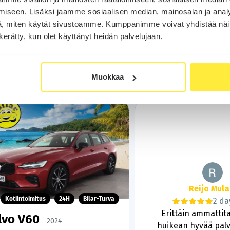
229
229
alk.
€/kk
22 390 €
alk.
€
iseen. Lisäksi jaamme sosiaalisen median, mainosalan ja analy
, miten käytät sivustoamme. Kumppanimme voivat yhdistää näitä t
Soita
Soita
n kerätty, kun olet käyttänyt heidän palvelujaan.
Varaa auto
Varaa aut
WhatsApp
WhatsA
Muokkaa
Pasi
Reijo Mula
Kotiintoimitus
24H
Bilar-Turva
1 month ago
2 da
Reilu hyvitys vaihdokista ja
Erittäin ammattita
lvo V60
2024
sujuvat simppelit kaupat.
huikean hyvää palv