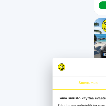
To
Suostumus
124 
Touri
P.Kam
Tämä sivusto käyttää eväste
Lohko
Merkk
Käytämme evästeitä tarjoama