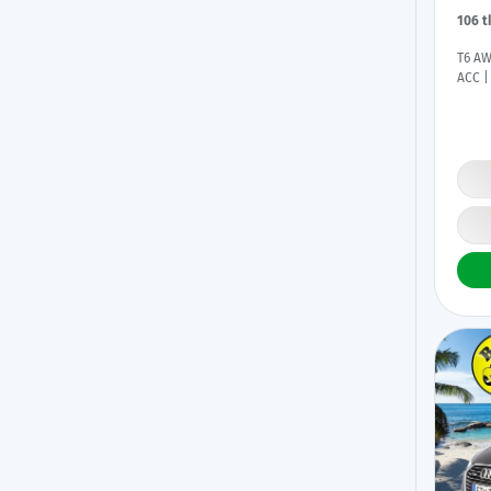
106 
T6 AW
ACC |
Lisäl
Latau
renka