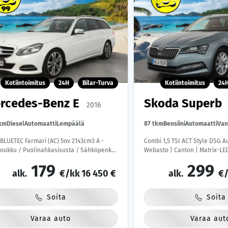
Kotiintoimitus
24H
Bilar-Turva
Kotiintoimitus
24
rcedes-Benz E
Skoda Superb
2016
tkm
Diesel
Automaatti
Lempäälä
87 tkm
Bensiini
Automaatti
Van
 BLUETEC Farmari (AC) 5ov 2143cm3 A -
Combi 1,5 TSI ACT Style DSG Au
oukku / Puolinahkasisusta / Sähköpenkki
Webasto | Canton | Matrix-LE
opedi / Vakkari
Muistipenkki | Ratinlämmitys |
179
299
Suomi-auto | Kahdet Renkaat 
alk.
€/kk
16 450 €
alk.
€/
|
Soita
Soita
Varaa auto
Varaa aut