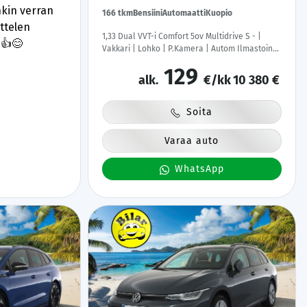
onkin verran
166 tkm
Bensiini
Automaatti
Kuopio
ttelen
1,33 Dual VVT-i Comfort 5ov Multidrive S - |
👍😊
Vakkari | Lohko | P.Kamera | Autom Ilmastointi
| Suomi-auto | Kahdet Renkaat |
129
Merkkihuollettu |
alk.
€/kk
10 380 €
Soita
Varaa auto
WhatsApp