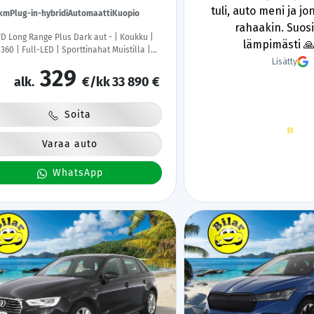
Kilpailukykyiset hinnat
tuli, auto meni ja j
tkm
Plug-in-hybridi
Automaatti
Kuopio
myynnissä olevissa autoissa.
rahaakin. Suosi
D Long Range Plus Dark aut - | Koukku |
Kannattaa käydä katsomassa!
lämpimästi 
 360 | Full-LED | Sporttinahat Muistilla |
Lisätty
Lisätty
ämmitin | Kaistavahti | Navi | Keyless | 2x
329
skaapelit | 1-om Suomi-auto | Kahdet
alk.
€/kk
33 890 €
at |
Soita
Page
1
Varaa auto
of
60
WhatsApp