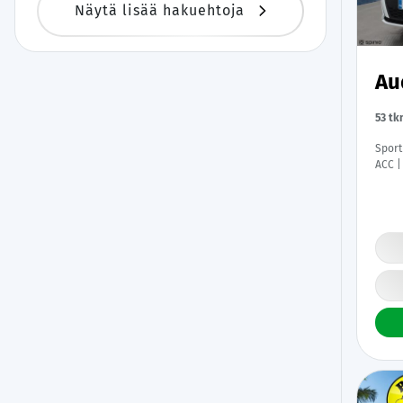
Näytä lisää hakuehtoja
Au
53 tk
Sportback Pro
ACC |
Digim
Renka