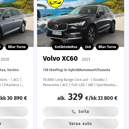
H
Bilar-Turva
Kotiintoimitus
24H
Bilar-Turva
Volvo XC60
2020
2023
taa, Varisto
138 tkm
Plug-in-hybridi
Automaatti
Tuusula
tom. - | ACC |
T6 AWD Long Range Core aut - | Koukku |
D | P.Kamera |
Panorama | ACC | Full-LED | 360 | Sporttinahat
 Puolinahat |
Muistilla | Navi | Kaistavahti | Katveavustin |
329
| Merkkihuollettu
Keyless | 2x Latauskaapelit | Kahdet renkaat |
kk
30 890 €
alk.
€/kk
33 800 €
Merkkihuollot |
Soita
o
Varaa auto