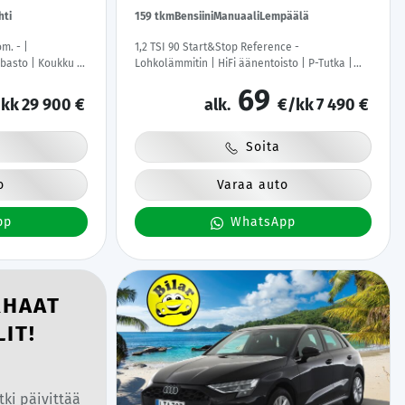
hti
159 tkm
Bensiini
Manuaali
Lempäälä
m. - |
1,2 TSI 90 Start&Stop Reference -
basto | Koukku |
Lohkolämmitin | HiFi äänentoisto | P-Tutka |
tipenkki |
Vakionopeudensäädin | Suomi-auto | Viimeisin
69
hti | Keyless |
huolto 159tkm | Jakohihna vaihdettu | Kahdet
kk
29 900 €
alk.
€/kk
7 490 €
renkaat
Soita
o
Varaa auto
pp
WhatsApp
RHAAT
IT!
tki päivittää