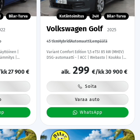
H
Bilar-Turva
Kotiintoimitus
24H
Bilar-Turva
Volkswagen Golf
022
2025
o
45 tkm
Hybridi
Automaatti
Lempäälä
käyttöinen |
Variant Comfort Edition 1,5 eTSI 85 kW (MHEV)
lämmitys |
DSG-automaatti - | ACC | Webasto | Koukku |
&Android | Kahdet
LED | P.Kamera | Ratinlämmitys | Navi |
299
Digimittaristo | Apple&Android | 1.Om Suomi-
/kk
27 900 €
alk.
€/kk
30 900 €
auto | Kahdet Renkaat |
Soita
o
Varaa auto
pp
WhatsApp