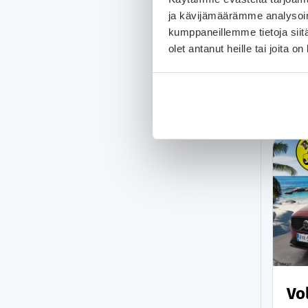
ja kävijämäärämme analysoim
kumppaneillemme tietoja siitä
olet antanut heille tai joita o
Vo