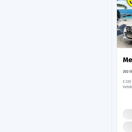
Me
202 
E 220
Vetok
/ Ort