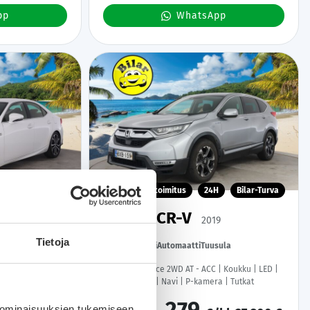
pp
WhatsApp
H
Bilar-Turva
Kotiintoimitus
24H
Bilar-Turva
Honda CR-V
2019
Tietoja
ti
89 tkm
Hybridi
Automaatti
Tuusula
 Ratinlämmitin |
Hybrid Elegance 2WD AT - ACC | Koukku | LED |
Digimittaristo | Navi | P-kamera | Tutkat
teet!
 ominaisuuksien tukemiseen