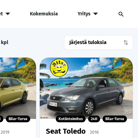
et
Kokemuksia
Yritys
kpl
H
Bilar-Turva
Kotiintoimitus
24H
Bilar-Turva
Seat Toledo
2019
2016