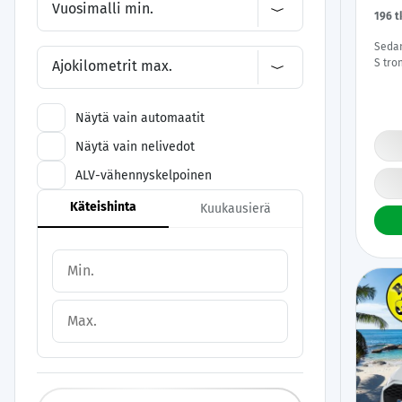
Vuosimalli min.
196 
Sedan
S tro
Ajokilometrit max.
Upea 
Suom
Näytä vain automaatit
Näytä vain nelivedot
ALV-vähennyskelpoinen
Käteishinta
Kuukausierä