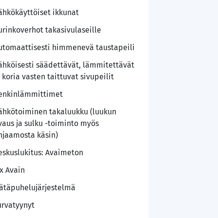
ähkökäyttöiset ikkunat
urinkoverhot takasivulaseille
utomaattisesti himmenevä taustapeili
ähköisesti säädettävät, lämmitettävät
a koria vasten taittuvat sivupeilit
enkinlämmittimet
ähkötoiminen takaluukku (luukun
vaus ja sulku -toiminto myös
hjaamosta käsin)
eskuslukitus: Avaimeton
 x Avain
ätäpuhelujärjestelmä
urvatyynyt