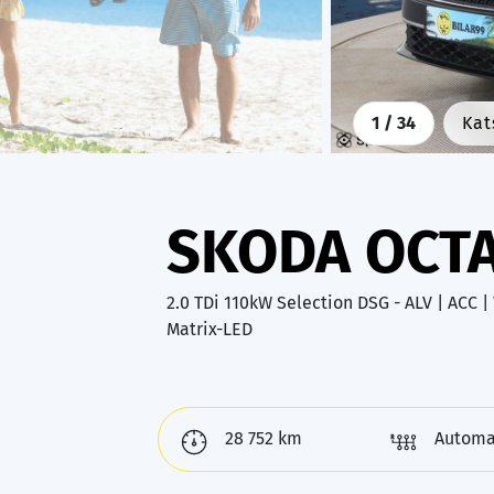
1
/ 34
Kat
SKODA OCT
2.0 TDi 110kW Selection DSG - ALV | ACC 
Matrix-LED
28 752 km
Automa