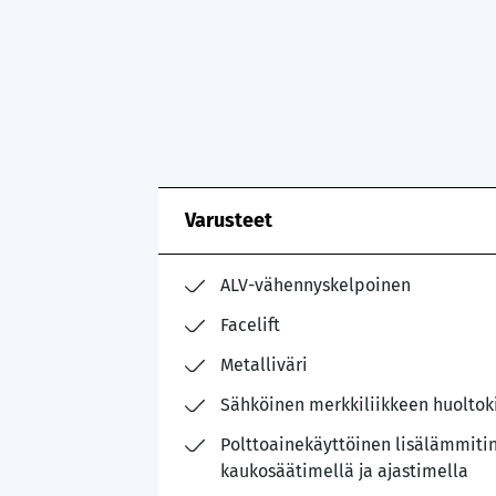
Varusteet
ALV-vähennyskelpoinen
Facelift
Metalliväri
Sähköinen merkkiliikkeen huoltoki
Polttoainekäyttöinen lisälämmiti
kaukosäätimellä ja ajastimella