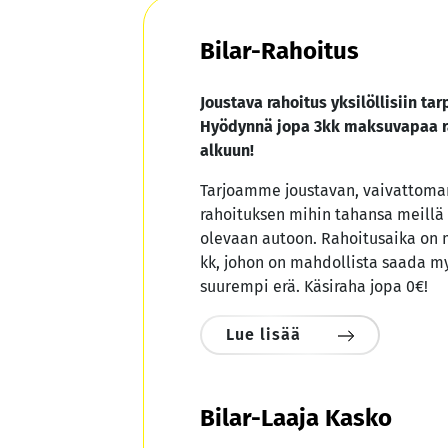
Bilar-Rahoitus
Joustava rahoitus yksilöllisiin tarp
Hyödynnä jopa 3kk maksuvapaa r
alkuun!
Tarjoamme joustavan, vaivattoman
rahoituksen mihin tahansa meillä
olevaan autoon. Rahoitusaika on 
kk, johon on mahdollista saada m
suurempi erä. Käsiraha jopa 0€!
Lue lisää
Bilar-Laaja Kasko