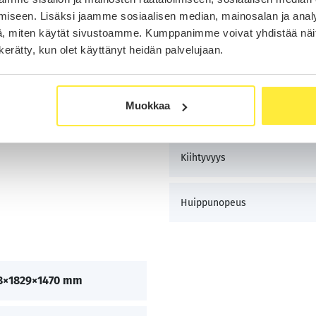
iseen. Lisäksi jaamme sosiaalisen median, mainosalan ja analy
, miten käytät sivustoamme. Kumppanimme voivat yhdistää näitä t
Suorituskyky
n kerätty, kun olet käyttänyt heidän palvelujaan.
l/100km
Iskutilavuus
Muokkaa
Teho
Kiihtyvyys
Huippunopeus
8×1829×1470 mm