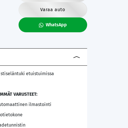
Varaa auto
WhatsApp
istiseläntuki etuistuimissa
IMMÄT VARUSTEET:
utomaattinen ilmastointi
jotietokone
adetunnistin