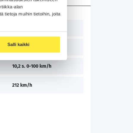
tiikka-alan
ietoja muihin tietoihin, joita
1968 cm³
Salli kaikki
150 hv / 112 kW
10,2 s. 0-100 km/h
212 km/h