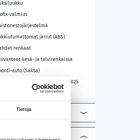
uksiluukku
sofix-valmius
uistonestojärjestelmä
ukkiutumattomat jarrut (ABS)
ahdet renkaat
luvanteet kesä- ja talvirenkaissa
uonti-auto (Saksa)
äyttöönottopäivämäärä: 13.06.2025
Tietoja
 ominaisuuksien tukemiseen