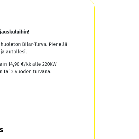
jauskuluihin!
a huoleton Bilar-Turva. Pienellä
ja autollesi.
ain 14,90 €/kk alle 220kW
n tai 2 vuoden turvana.
us