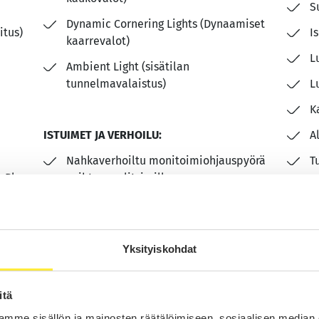
S
Dynamic Cornering Lights (Dynaamiset
tus)
I
kaarrevalot)
L
Ambient Light (sisätilan
tunnelmavalaistus)
L
K
ISTUIMET JA VERHOILU:
A
Nahkaverhoiltu monitoimiohjauspyörä
T
rPlay
vaihteenvalitsimilla
K
Puolinahkasisusta
Yksityiskohdat
itä
mme sisällön ja mainosten räätälöimiseen, sosiaalisen median