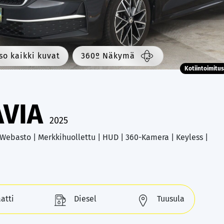
so kaikki kuvat
360º Näkymä
Kotiintoimitus
AVIA
2025
| Webasto | Merkkihuollettu | HUD | 360-Kamera | Keyless |
atti
Diesel
Tuusula