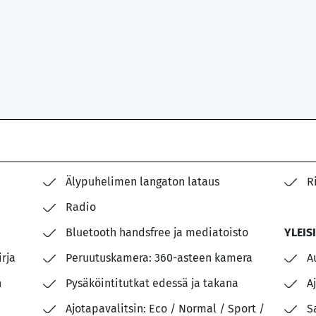
Älypuhelimen langaton lataus
R
Radio
Bluetooth handsfree ja mediatoisto
YLEIS
rja
Peruutuskamera: 360-asteen kamera
A
n
Pysäköintitutkat edessä ja takana
A
Ajotapavalitsin: Eco / Normal / Sport /
S