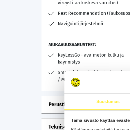
vireystilaa koskeva varoitus)
Rest Recommendation (Taukosuosi
Navigointijärjestelmä
MUKAVUUSVARUSTEET:
KeyLessGo - avaimeton kulku ja
käynnistys
SmartLink: AndroidAuto / AppleCa
/ MirrorLink
Suostumus
Perustiedot
Tämä sivusto käyttää eväste
Tekniset tiedot
Käytämme evästeitä tarjoama