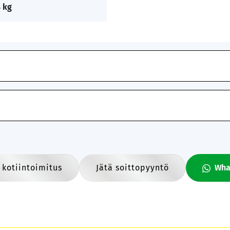
 kg
 kotiintoimitus
Jätä soittopyyntö
Wha