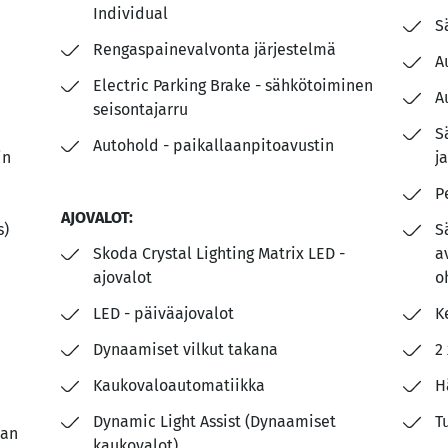
Individual
S
Rengaspainevalvonta järjestelmä
A
Electric Parking Brake - sähkötoiminen
A
seisontajarru
S
Autohold - paikallaanpitoavustin
in
j
P
AJOVALOT:
s)
S
Skoda Crystal Lighting Matrix LED -
a
ajovalot
o
LED - päiväajovalot
K
Dynaamiset vilkut takana
2
Kaukovaloautomatiikka
H
Dynamic Light Assist (Dynaamiset
T
jan
kaukovalot)