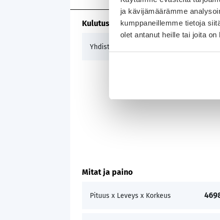
ja kävijämäärämme analysoim
kumppaneillemme tietoja siitä
Kulutus ja päästöt
olet antanut heille tai joita o
5,1 
Yhdistetty
Mitat ja paino
469
Pituus x Leveys x Korkeus