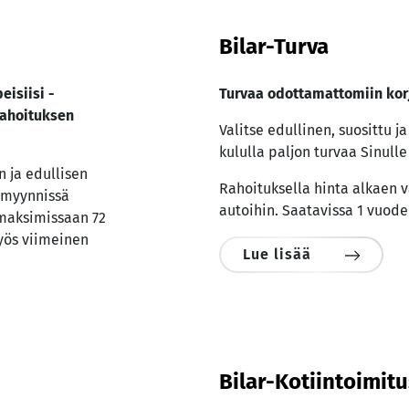
Bilar-Turva
eisiisi -
Turvaa odottamattomiin kor
ahoituksen
Valitse edullinen, suosittu j
kululla paljon turvaa Sinulle 
 ja edullisen
Rahoituksella hinta alkaen v
 myynnissä
autoihin. Saatavissa 1 vuode
maksimissaan 72
yös viimeinen
Lue lisää
Bilar-Kotiintoimit