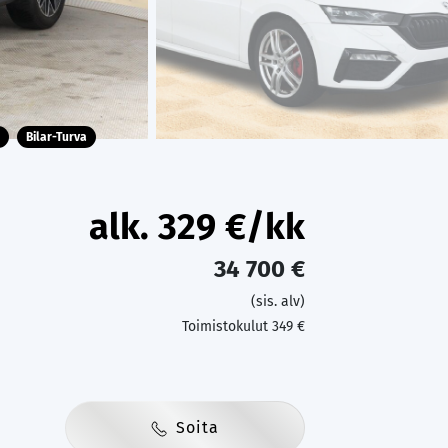
Bilar-Turva
alk.
329
€/kk
34 700 €
(sis. alv)
Toimistokulut 349 €
Soita